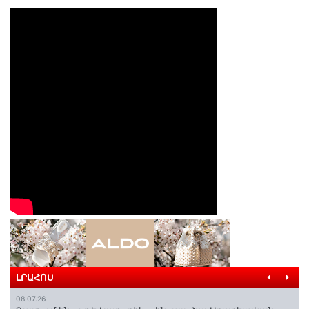
ԼՐԱՀՈՍ
08.07.26