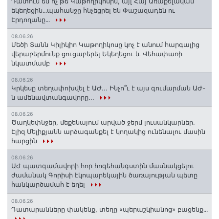
Դատում են ոչ թե Կաթողիկոսին, այլ Հայ Առաքելական
եկեղեցին․․․պահանջը հնչեցրել են Փաշազադեն ու
Էրդողանը․․․
08.06.26
Մեծի Տանն Կիլիկիո Կաթողիկոսը կոչ է անում հարգալից
վերաբերմունք ցուցաբերել Եկեղեցու և Վեհափառի
նկատմամբ
08.06.26
Կրկեսը տեղափոխվել է ԱԺ... Ինչո՞ւ է այս գումարման ԱԺ-
ն ամենավտանգավորը...
08.06.26
Ծաղկեփնջեր, մեքենայում արված ջերմ լուսանկարներ.
Էլիզ Մելիքյանն արձագանքել է կողակից ունենալու մասին
հարցին
08.06.26
ԱԺ պատգամավորի հոր հոգեհանգստին մասնակցելու
ժամանակ Գորիսի էկոպարեկային ծառայության պետը
հանկարծամահ է եղել
08.06.26
Դատարանները փակենք, տեղը «պերաշկիանոց» բացենք․․․