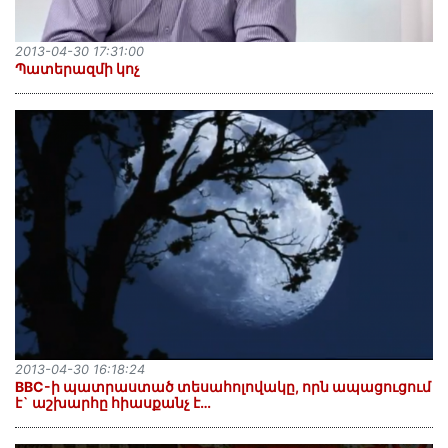
2013-04-30 17:31:00
Պատերազմի կոչ
2013-04-30 16:18:24
BBC-ի պատրաստած տեսահոլովակը, որն ապացուցում
է` աշխարհը հիասքանչ է…