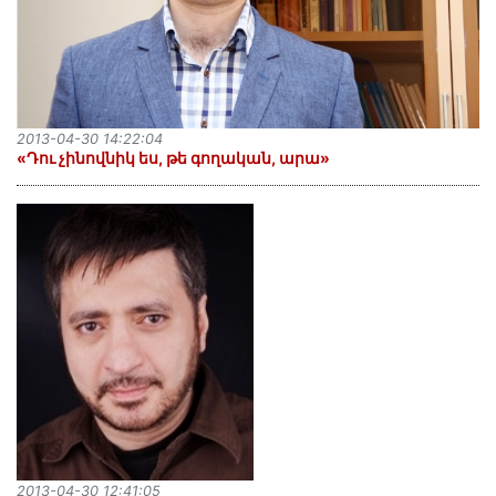
2013-04-30 14:22:04
«Դու չինովնիկ ես, թե գողական, արա»
2013-04-30 12:41:05