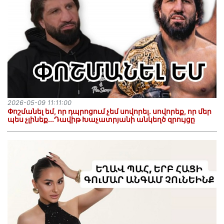
2026-05-09 11:11:00
Փոշմանել եմ, որ դպրոցում չեմ սովորել. սովորեք, որ մեր
պես չլինեք...Դավիթ Խաչատրյանի անկեղծ զրույցը