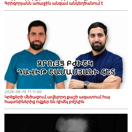
Գրիգորյանն առաջին անգամ անկեղծանում է
2026-06-15 11:11:00
Կրծքերի մեծացում,ավելորդ քաշի ազատում.հայ
հայտնիներից ովքեր են դիմել բժշկին