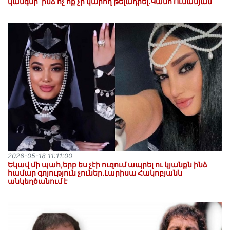
կանգնի`ինձ ոչ ոք չի կարող թելադրել.Կամո Ունանյան
2026-05-18 11:11:00
Եկավ մի պահ,երբ ես չէի ուզում ապրել ու կյանքն ինձ
համար գոյություն չուներ.Լարիսա Հակոբյանն
անկեղծանում է