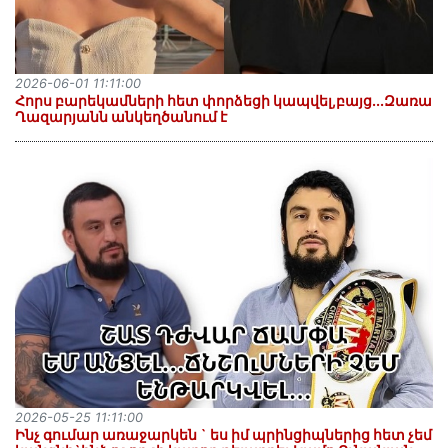
2026-06-01 11:11:00
Հորս բարեկամների հետ փորձեցի կապվել,բայց...Զառա
Ղազարյանն անկեղծանում է
2026-05-25 11:11:00
Ինչ գումար առաջարկեն ` ես իմ պրինցիպներից հետ չեմ