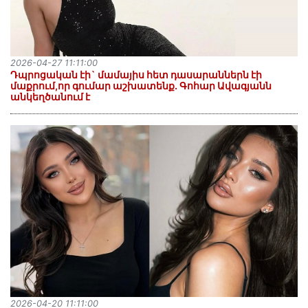
2026-04-27 11:11:00
Դպրոցական էի` մամայիս հետ դասարաններն էի
մաքրում,որ գումար աշխատենք. Գոհար Ավագյանն
անկեղծանում է
2026-04-20 11:11:00