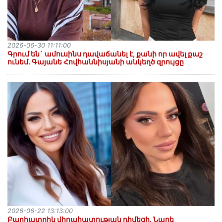
2026-06-30 11:11:00
Գրում են` ամուսինս դավաճանել է, քանի որ ավել քաշ
ունեմ. Գայանե Հովհաննիսյանի անկեղծ զրույցը
2026-06-22 13:13:00
Բարիատրիկ վիրահատության դիմեցի. Նարե