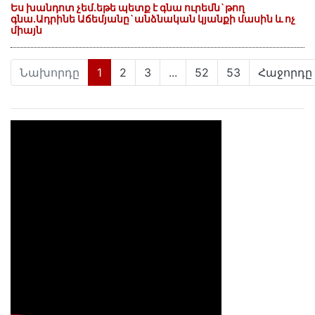
Ես խանդոտ չեմ.եթե պետք է գնա ուրեմն`թող
գնա.Ադրինե Աճեմյանը`անձնական կյանքի մասին և ոչ
միայն
(current)
Նախորդը
1
2
3
...
52
53
Հաջորդը