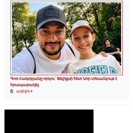
Գոռ Հակոբյանը որդու՝ Ֆելիքսի հետ նոր տեսանյութ է
հրապարակել
ավելին