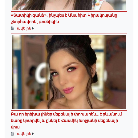
«Տատիկի գանձ». ինչպես է Անահիտ Կիրակոսյանը
շնորհավորել թոռնիկին
ավելին
Բա որ երեխա լիներ մեքենայի փոխարեն...Երևանում
ծառը կոտրվել և ընկել է Հասմիկ Խոջյանի մեքենայի
վրա
ավելին