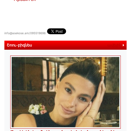
info@asekose.am/095519696
Շոու-բիզնես
ավելին