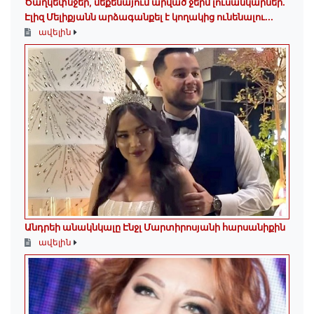
Ծաղկեփնջեր, մեքենայում արված ջերմ լուսանկարներ.
Էլիզ Մելիքյանն արձագանքել է կողակից ունենալու...
ավելին
Անդրեի անակնկալը Էնջլ Մարտիրոսյանի հարսանիքին
ավելին