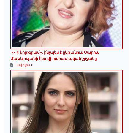
«- 4 կիլոգրամ». ինչպես է ընթանում Մարիա
Մաթևոսյանի հետվիրահատական շրջանը
ավելին