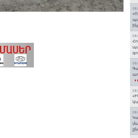
08.
«Ո
պ
ին
08.
Հո
պա
գո
08.
Գա
առ
08.
«Ի
Ա
08.
Կա
մա
ըն