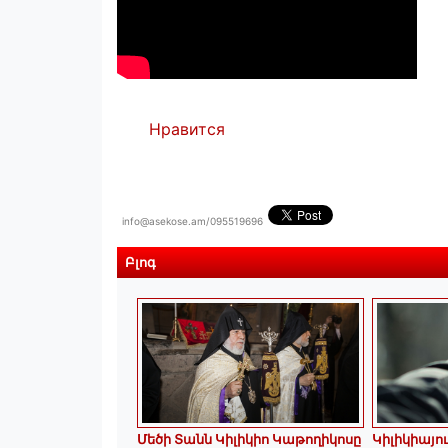
Нравится
info@asekose.am/095519696
Բլոգ
Մեծի Տանն Կիլիկիո Կաթողիկոսը
Կիլիկիայո