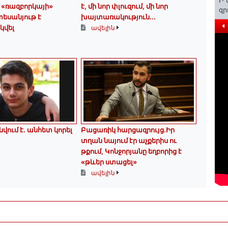
Ի՞
 «ռազբորկայի»
է, մի նոր փլուզում, մի նոր
զր
եսանյութ է
խայտառակություն...
վել
ավելին
վում է․ անհետ կորել
Բացառիկ հարցազրույց.Իր
տղան նայում էր աչքերիս ու
թքում, Կոնջորյանը եղբորից է
«թևեր ստացել»
ավելին