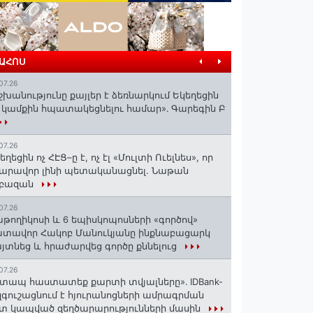
ՐԱՀՈՍ
07.26
շխանությունը քայլեր է ձեռնարկում Եկեղեցին
 կամքին հպատակեցնելու համար»․ Գարեգին Բ
07.26
եղեցին ոչ ՀԷՑ–ը է, ոչ էլ «Մուլտի Ուելնես», որ
արավոր լինի պետականացնել. Նաթան
րբազան
07.26
աթողիկոսի և 6 եպիսկոպոսների «գործով»
տավոր Հակոբ Մանուկյանը ինքնաբացարկ
յտնեց և հրաժարվեց գործը քննելուց
07.26
տապ հաստատեք քարտի տվյալները»․ IDBank-
զգուշացնում է հյուրանոցների ամրագրման
տ կապված զեղծարարությունների մասին