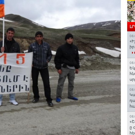
Լ
08.
«Ի
իր
08.
Եկ
հն
ս
08.
️Կ
դա
հա
08.
«Շ
ը 
հե