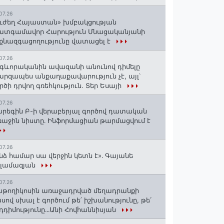
07.26
ւժեղ Հայաստան» խմբակցության
ատգամավոր Հարություն Մնացականյանի
քնազգացողությունը վատացել է
07.26
գևորականին ավազանի անունով դիմելը
րզապես անքաղաքավարություն չէ, այլ՝
րծի դրվող գռեհկություն. Տեր Եսայի
07.26
րեգին Բ-ի վերաբերյալ գործով դատական
աջին նիստը․ Ինֆորմացիան թարմացվում է
07.26
նձ համար սա վերջին կետն է»․ Գայանե
սլամազյան
07.26
թողիկոսին առաջադրված մեղադրանքի
սով սխալ է գործում թե՛ իշխանությունը, թե՛
դդիմությունը․․․Անի Հովհաննիսյան