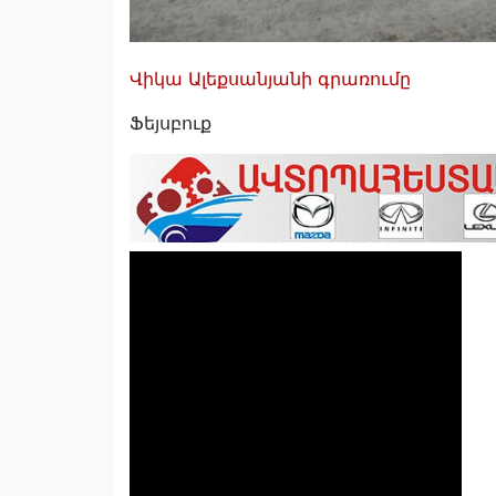
Վիկա Ալեքսանյանի գրառումը
Ֆեյսբուք