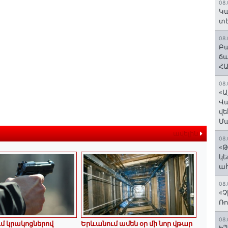
08.
Կա
տե
08.
Բա
ճա
ՀԱ
08.
«Ա
Վ
վե
Մ
ավելին
08.
«Թ
կե
ահ
08.
«Չ
Ռո
08.
ւմ կրակոցներով
Երևանում ամեն օր մի նոր վթար