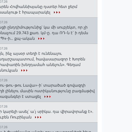
07.26
րեն Հովհաննիսյանը դստեր հետ ջերմ
սանյութ է հրապարակել
07.26
ցի ընդդիմությունից՝ կա մի սուբյեկտ, որ չի
նաչում 29.743 քառ. կմ-ը. դա ՌԴ-ն է՝ ի դեմս
ՊԿ-ի․․. քպ-ական
07.26
յն, ինչ այսօր տեղի է ունենալու
աղարշապատում, հավասարազոր է Խորեն
հափառին խեղդամահ անելուն»․ Գեղամ
անուկյան
07.26
ու-թու-թու Լավա»-ի՝ տարածած գովազդի
ղծ լինելու մասին ոստիկանությունը բազմաթիվ
ազանգեր է ստացել
07.26
ի կարելի ասել՝ ա՛յ սրիկա․ դա վիրավորանք է»․
ւբեն Ռուբինյան
07.26