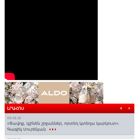
ԼՐԱՀՈՍ
08.08.26
«Ցավոք, կլինեն շրջաններ, որտեղ կտեղա կարկուտ»․
Գագիկ Սուրենյան