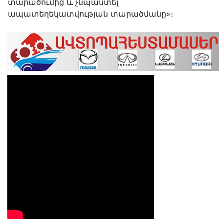
տարածումից և չնպաստել
ապատեղեկատվության տարածմանը»։