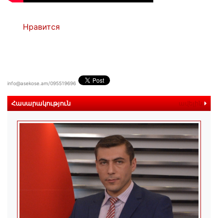
Нравится
info@asekose.am/095519696
Հասարակություն
ավելին