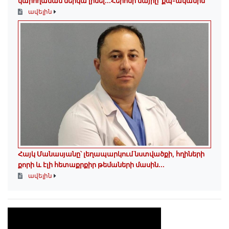
կարողանամ ներկա լինել․․․Հերոսի մայրը՝ քպ-ականին
ավելին
Հայկ Մանասյանը՝ լեղապարկում նստվածքի, հղիների
քորի և էլի հետաքրքիր թեմաների մասին․․․
ավելին