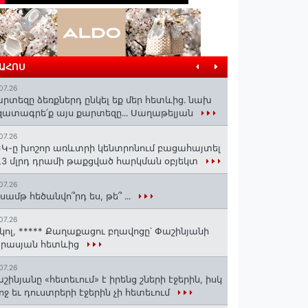
ՐԱՀՈՍ
07.26
րտեզը ձեռքներդ ընկել եք մեր հետևից․ նախ
ատագրե՛ք այս քարտեզը․․․ Սաղաթելյան
07.26
Կ-ը խոշոր առևտրի կենտրոնում բացահայտել
1,3 մլրդ դրամի թաքցված հարկման օբյեկտ
07.26
սամթ հեծանվո՞րդ ես, թե՞ ․․․
07.26
կոլ, ***** Քաղաքացու բղավոցը՝ Փաշինյանի
արասյան հետևից
07.26
շինյանը «հետեւում» է իրենց շների էջերին, իսկ
ոջ եւ դուստրերի էջերին չի հետեւում