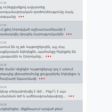
07.26
նչ ունեցվածքով ավարտեց
տգամավորական գործունեությունը Հայկ
արգսյանը
07.26
ւմ շքեղ նորոգված աշխատասենյակն է
ամադրվել Արայիկ Հարությունյանին
07.26
տում են ոչ թե Կաթողիկոսին, այլ Հայ
աքելական եկեղեցին․․․պահանջը հնչեցրել են
շազադեն ու Էրդողանը․․․
06.26
ծի Տանն Կիլիկիո Կաթողիկոսը կոչ է անում
րգալից վերաբերմունք ցուցաբերել Եկեղեցու և
եհափառի նկատմամբ
06.26
կեսը տեղափոխվել է ԱԺ... Ինչո՞ւ է այս
ւմարման ԱԺ-ն ամենավտանգավորը...
06.26
ղկեփնջեր, մեքենայում արված ջերմ