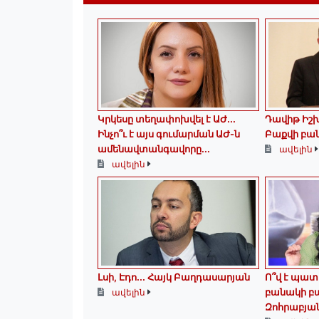
Կրկեսը տեղափոխվել է ԱԺ...
Դավիթ Իշ
Ինչո՞ւ է այս գումարման ԱԺ-ն
Բաքվի բա
ամենավտանգավորը...
ավելին
ավելին
Լսի, Էդո․․․ Հայկ Բաղդասարյան
Ո՞վ է պա
բանակի բ
ավելին
Զոհրաբյա