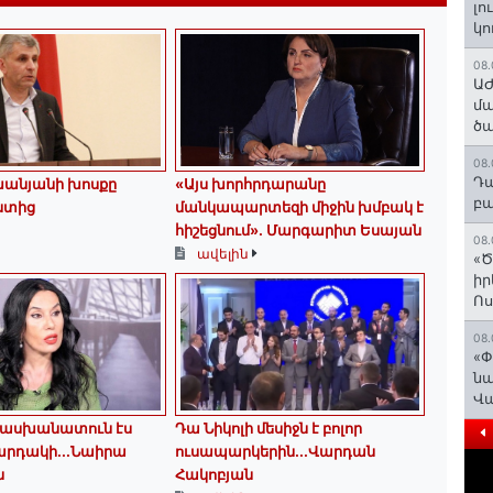
լո
կո
08.
ԱԺ
մա
ծա
08.
Դա
խանյանի խոսքը
«Այս խորհրդարանը
բա
նտից
մանկապարտեզի միջին խմբակ է
հիշեցնում»․ Մարգարիտ Եսայան
08.
ավելին
«Ծ
իր
Ո
08.
«Փ
նա
Վ
տասխանատուն էս
Դա Նիկոլի մեսիջն է բոլոր
արդակի․․․Նաիրա
ուսապարկերին․․․Վարդան
ն
Հակոբյան