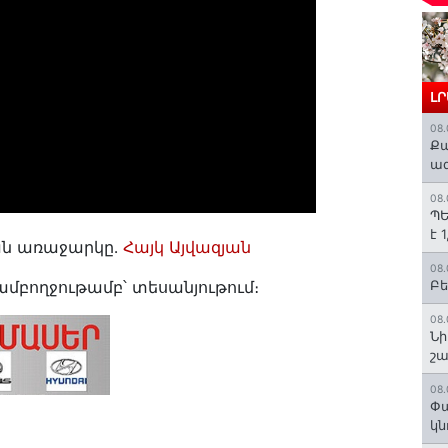
Լ
08.
Քա
ազ
08.
ՊԵ
է 
ան առաջարկը․
Հայկ Այվազյան
08.
ամբողջութամբ՝ տեսանյութում։
Բե
08.
Նի
շ
08.
Փա
կն