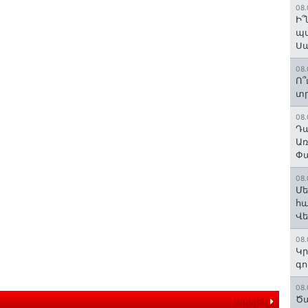
08.
Ի՞
պա
Ս
08.
Ո՞
տր
08.
Դա
Առ
Փա
08.
Մե
հա
Վ
08.
Կր
գո
08.
Ծա
ավելին