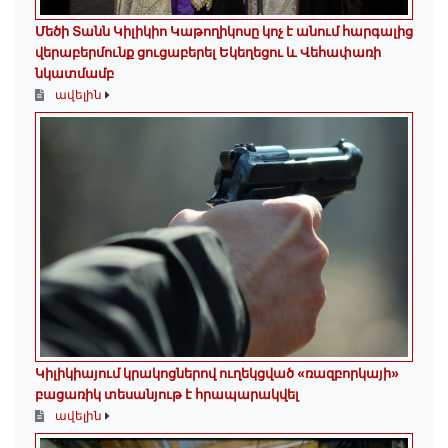
Մեծի Տանն Կիլիկիո Կաթողիկոսը կոչ է անում հարգալից
վերաբերմունք ցուցաբերել Եկեղեցու և Վեհափառի
նկատմամբ
ավելին
Կիլիկիայում կրակոցներով ուղեկցված «ռազբորկայի»
բացառիկ տեսանյութ է հրապարակվել
ավելին