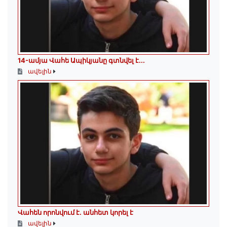
14-ամյա Վահե Ապիկյանը գտնվել է...
ավելին
Վահեն որոնվում է․ անհետ կորել է
ավելին