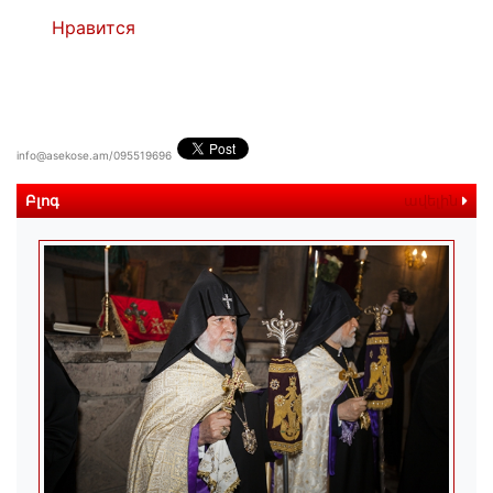
Нравится
info@asekose.am/095519696
Բլոգ
ավելին