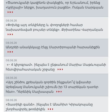
«Ծառուկյանի կազինոն փակեցին, որ Երևանում, իրենց
«կրիշայի» ներքո, խաղատուն բացեն»․ Ոսկան Սարգսյան
08.06.26
«Փոխեք այդ տնկիները և փողոցների համար
նախատեսված բույսեր տնկեք». Քրիստինա Վարդանյան
08.06.26
Անդրեի անակնկալը Էնջլ Մարտիրոսյանի հարսանիքին
08.06.26
«- 4 կիլոգրամ». ինչպես է ընթանում Մարիա Մաթևոսյանի
հետվիրահատական շրջանը
08.06.26
«Այդ շինծու քրեական գործին ինչքանո՞վ կվնասեր
Արեգնազ Մանուկյանի շփումն իր 13 տարեկան դստեր
հետ»․ Դերենիկ Մալխասյան
08.06.26
«Տատիկի գանձ». ինչպես է Անահիտ Կիրակոսյանը
շնորհավորել թոռնիկին