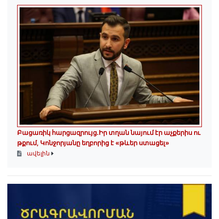
Բացառիկ հարցազրույց.Իր տղան նայում էր աչքերիս ու
թքում, Կոնջորյանը եղբորից է «թևեր ստացել»
ավելին