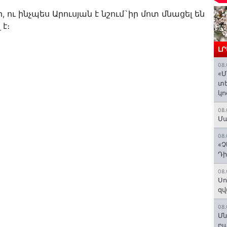
 ու ինչպես Արուսյան է նշում`իր մոտ մնացել են
 է։
Լ
08.
«Մ
տե
կո
08.
Մա
08.
«Չ
Դի
08.
Սո
զվ
08.
Մն
բա