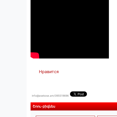
Нравится
info@asekose.am/095519696
Շոու-բիզնես