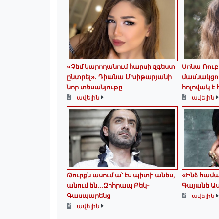
«Չեմ կարողանում հարսի զգեստ
Սոնա Ռուբ
ընտրել». Դիանա Մխիթարյանի
մասնակցո
նոր տեսանյութը
հոլովակ է
ավելին
ավելին
Թուրքն ասում ա՝ էս պիտի անես,
«Ինձ համա
անում են․․․Զոհրապ Բեկ-
Գայանե Ա
Գասպարենց
ավելին
ավելին