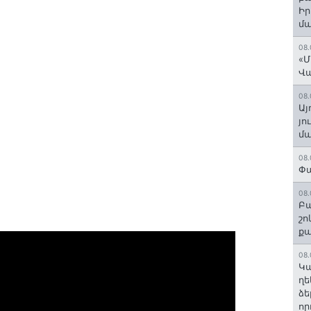
Ի
մ
08.
«Մ
Վ
08.
Այ
յո
մա
08.
Փա
08.
Բա
շո
ք
08.
Կա
ղե
ձե
որ