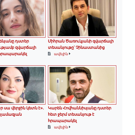
ենյանը դստեր
Միհրան Ծառուկյանի զվարճալի
ւթյամբ զվարճալի
տեսանյութը՝ Չինաստանից
 հրապարակել
ավելին
ր սա վերջին կետն է»․
Կարեն Հովհաննիսյանը դստեր
սլամազյան
հետ ջերմ տեսանյութ է
հրապարակել
ավելին