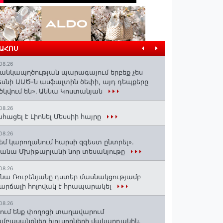
ՐԱՀՈՍ
08.26
անկապղծության պարագայում երբեք չես
սնի ԱԱԾ-ն ասֆալտին ծեփի, այդ դեպքերը
ծկվում են»․ Աննա Կոստանյան
08.26
հացել է Լիոնել Մեսսիի հայրը
08.26
եմ կարողանում հարսի զգեստ ընտրել».
անա Մխիթարյանի նոր տեսանյութը
08.26
նա Ռուբենյանը դստեր մասնակցությամբ
արճալի հոլովակ է հրապարակել
08.26
ում ենք փողոցի տաղավարում
մբասանքներ հյուսողների մակարդակին․