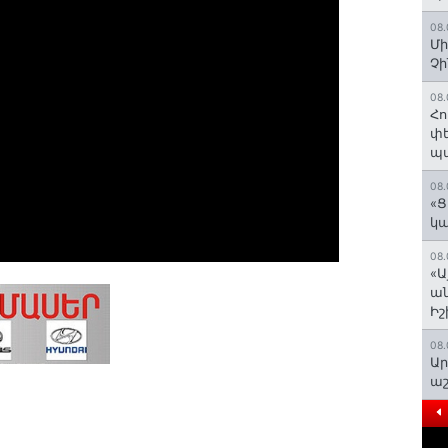
08.
Մի
Չ
08.
Հո
փե
պա
08.
«Ց
կա
08.
«Ա
ան
Ի
08.
Ար
աշ