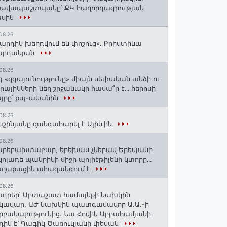
րավապաշտպանը՝ ՔԿ հաղորդագրության
ասին
08.26
արդիկ խեղդվում են փոշուց»․ Քրիստինա
արդանյան
08.26
դ «զգայունությունը» միայն սեփական անձի ու
ւրայինների նեղ շրջանակի համա՞ր է․․․ հերոսի
յրը՝ քպ-ականին
08.26
շինյանը զանգահարել է Ալիևին
08.26
րեբախտաբար, երեխաս չկերավ Երեմյանի
կոլադե պանրիկի միջի պոլիէթիլենի կտորը․․․
աղաքացին ահազանգում է
08.26
դրեր՝ Արտաշատ համայնքի նախկին
կավար, ԱԺ նախկին պատգամավոր Ա.Ա.-ի
րբակալությունից. Նա Հովիկ Աբրահամյանի
դին է՝ Գագիկ Ծառուկյանի փեսան