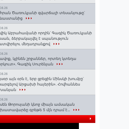
08.26
հրան Ծառուկյանի զվարճալի տեսանյութը՝
ինաստանից
08.26
վիկ Աբրահամյանի որդին՝ Գագիկ Ծառուկյանի
սան, ձերբակալվել է սպանություն
տվիրելու մեղադրանքով
08.26
ավոք, կլինեն շրջաններ, որտեղ կտեղա
րկուտ»․ Գագիկ Սուրենյան
08.26
յսօր այն օրն է, երբ ցրեցին Մինսկի խումբը՝
արգելով Արցախի հայերին»․ Հովհաննես
շխանյան
08.26
սեն Թորոսյանի կնոջ միայն ամսական
խատավարձը գրեթե 5 մլն դրամ է․․․