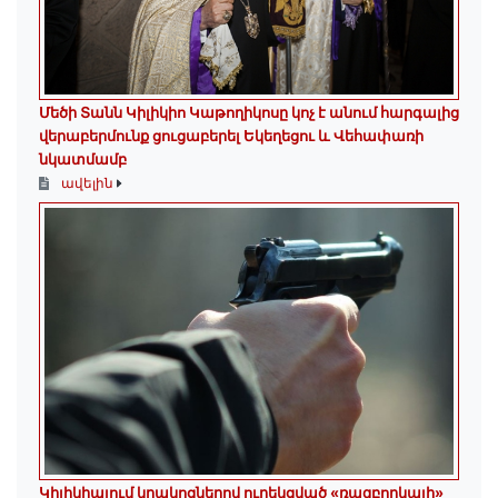
Մեծի Տանն Կիլիկիո Կաթողիկոսը կոչ է անում հարգալից
վերաբերմունք ցուցաբերել Եկեղեցու և Վեհափառի
նկատմամբ
ավելին
Կիլիկիայում կրակոցներով ուղեկցված «ռազբորկայի»