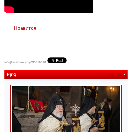
Нравится
info@asekose.am/095519696
Բլոգ
ավելին