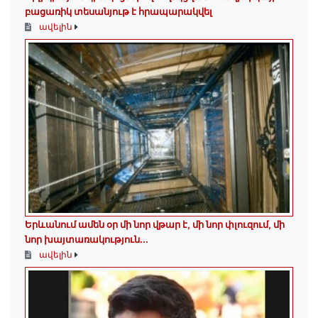
բացառիկ տեսանյութ է հրապարակվել
ավելին
Երևանում ամեն օր մի նոր վթար է, մի նոր փլուզում, մի
նոր խայտառակություն...
ավելին