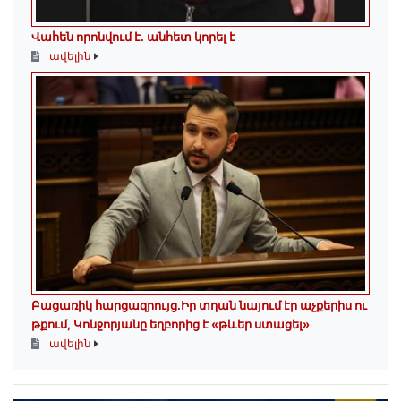
Վահեն որոնվում է․ անհետ կորել է
ավելին
Բացառիկ հարցազրույց.Իր տղան նայում էր աչքերիս ու
թքում, Կոնջորյանը եղբորից է «թևեր ստացել»
ավելին