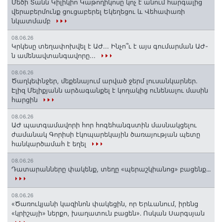
Մեծի Տանն Կիլիկիո Կաթողիկոսը կոչ է անում հարգալից
վերաբերմունք ցուցաբերել Եկեղեցու և Վեհափառի
նկատմամբ
08.06.26
Կրկեսը տեղափոխվել է ԱԺ... Ինչո՞ւ է այս գումարման ԱԺ-
ն ամենավտանգավորը...
08.06.26
Ծաղկեփնջեր, մեքենայում արված ջերմ լուսանկարներ.
Էլիզ Մելիքյանն արձագանքել է կողակից ունենալու մասին
հարցին
08.06.26
ԱԺ պատգամավորի հոր հոգեհանգստին մասնակցելու
ժամանակ Գորիսի էկոպարեկային ծառայության պետը
հանկարծամահ է եղել
08.06.26
Դատարանները փակենք, տեղը «պերաշկիանոց» բացենք․․․
08.06.26
«Ծառուկյանի կազինոն փակեցին, որ Երևանում, իրենց
«կրիշայի» ներքո, խաղատուն բացեն»․ Ոսկան Սարգսյան