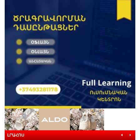
ԼՐԱՀՈՍ