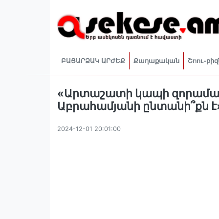
ԲԱՑԱՐՁԱԿ ԱՐԺԵՔ
Քաղաքական
Շոու-բիզ
«Արտաշատի կապի զորամա
Աբրահամյանի ընտանի՞քն է
2024-12-01 20:01:00