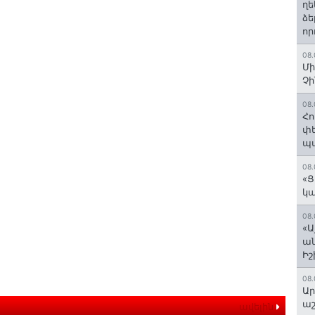
ղե
ձե
որ
08.
Մի
Չ
08.
Հո
փե
պա
08.
«Ց
կա
08.
«Ա
ան
Ի
08.
Ար
աշ
ավելին