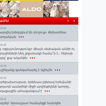
ՐԱՀՈՍ
08.26
արդիկ խեղդվում են փոշուց»․ Քրիստինա
արդանյան
08.26
դ «զգայունությունը» միայն սեփական անձի ու
ւրայինների նեղ շրջանակի համա՞ր է․․․ հերոսի
յրը՝ քպ-ականին
08.26
շինյանը զանգահարել է Ալիևին
08.26
րեբախտաբար, երեխաս չկերավ Երեմյանի
կոլադե պանրիկի միջի պոլիէթիլենի կտորը․․․
աղաքացին ահազանգում է
08.26
դրեր՝ Արտաշատ համայնքի նախկին