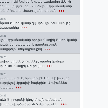
կավար, ԱԺ նախկին պատգամավոր Ա.Ա.-ի
րբակալությունից. Նա Հովիկ Աբրահամյանի
դին է՝ Գագիկ Ծառուկյանի փեսան
08.26
հրան Ծառուկյանի զվարճալի տեսանյութը՝
ինաստանից
08.26
վիկ Աբրահամյանի որդին՝ Գագիկ Ծառուկյանի
սան, ձերբակալվել է սպանություն
տվիրելու մեղադրանքով
08.26
ավոք, կլինեն շրջաններ, որտեղ կտեղա
րկուտ»․ Գագիկ Սուրենյան
08.26
յսօր այն օրն է, երբ ցրեցին Մինսկի խումբը՝
արգելով Արցախի հայերին»․ Հովհաննես
շխանյան
08.26
սեն Թորոսյանի կնոջ միայն ամսական
խատավարձը գրեթե 5 մլն դրամ է․․․