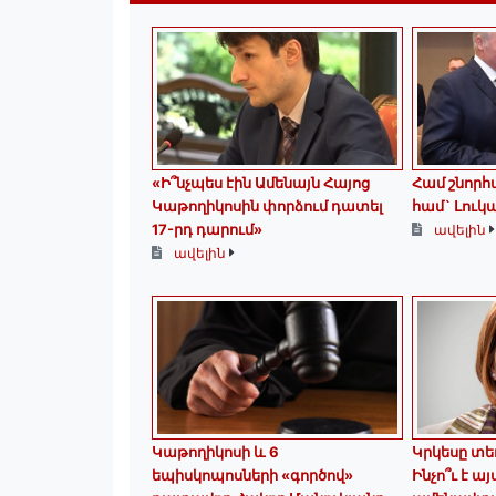
«Ի՞նչպես էին Ամենայն Հայոց
Համ շնորհա
Կաթողիկոսին փորձում դատել
համ` Լուկա
17-րդ դարում»
ավելին
ավելին
️Կաթողիկոսի և 6
Կրկեսը տե
եպիսկոպոսների «գործով»
Ինչո՞ւ է ա