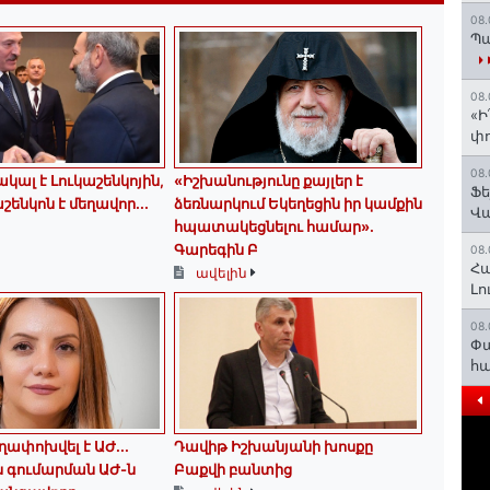
08.
Պա
08.
«Ի
փո
08.
կալ է Լուկաշենկոյին,
«Իշխանությունը քայլեր է
Ֆե
շենկոն է մեղավոր․․․
ձեռնարկում Եկեղեցին իր կամքին
Վ
հպատակեցնելու համար»․
Գարեգին Բ
08.
Հա
ավելին
Լո
08.
Փա
հ
ղափոխվել է ԱԺ...
Դավիթ Իշխանյանի խոսքը
յս գումարման ԱԺ-ն
Բաքվի բանտից