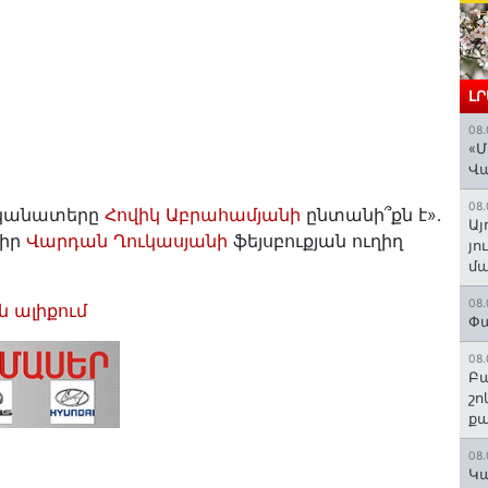
Լ
08.
«Մ
Վ
08.
ականատերը
Հովիկ Աբրահամյանի
ընտանի՞քն է»․
Այ
դիր
Վարդան Ղուկասյանի
ֆեյսբուքյան ուղիղ
յո
մա
08.
ն ալիքում
Փա
08.
Բա
շո
ք
08.
Կա