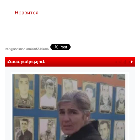
Нравится
info@asekose.am/095519696
Հասարակություն
ավելին