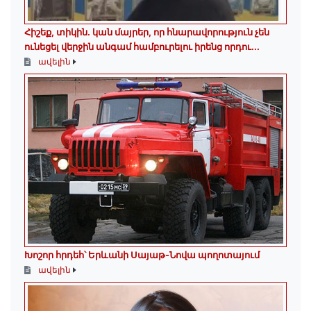
Հիշեք, տիկին․ կան մայրեր, որ հնարավորություն չեն
ունեցել վերջին անգամ համբուրելու իրենց որդու...
ավելին
Խոշոր հրդեհ՝ Երևանի Սայաթ-Նովա պողոտայում
ավելին