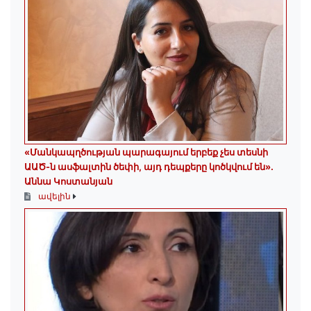
«Մանկապղծության պարագայում երբեք չես տեսնի
ԱԱԾ-ն ասֆալտին ծեփի, այդ դեպքերը կոծկվում են»․
Աննա Կոստանյան
ավելին