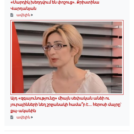
«Մարդիկ խեղդվում են փոշուց»․ Քրիստինա
Վարդանյան
ավելին
Այդ «զգայունությունը» միայն սեփական անձի ու
յուրայինների նեղ շրջանակի համա՞ր է․․․ հերոսի մայրը՝
քպ-ականին
ավելին