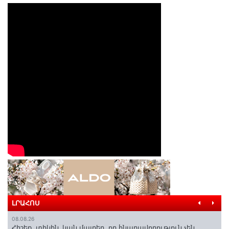
ԼՐԱՀՈՍ
08.08.26
Հիշեք, տիկին․ կան մայրեր, որ հնարավորություն չեն