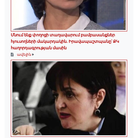
Մնում ենք փողոցի տաղավարում բամբասանքներ
հյուսողների մակարդակին․ Իրավապաշտպանը՝ ՔԿ
հաղորդագրության մասին
ավելին