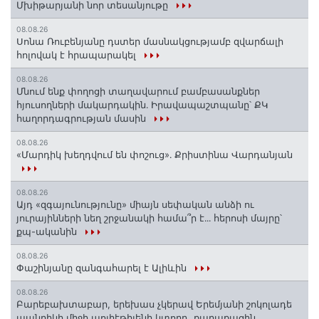
Մխիթարյանի նոր տեսանյութը
08.08.26
Սոնա Ռուբենյանը դստեր մասնակցությամբ զվարճալի
հոլովակ է հրապարակել
08.08.26
Մնում ենք փողոցի տաղավարում բամբասանքներ
հյուսողների մակարդակին․ Իրավապաշտպանը՝ ՔԿ
հաղորդագրության մասին
08.08.26
«Մարդիկ խեղդվում են փոշուց»․ Քրիստինա Վարդանյան
08.08.26
Այդ «զգայունությունը» միայն սեփական անձի ու
յուրայինների նեղ շրջանակի համա՞ր է․․․ հերոսի մայրը՝
քպ-ականին
08.08.26
Փաշինյանը զանգահարել է Ալիևին
08.08.26
Բարեբախտաբար, երեխաս չկերավ Երեմյանի շոկոլադե
պանրիկի միջի պոլիէթիլենի կտորը․․․քաղաքացին