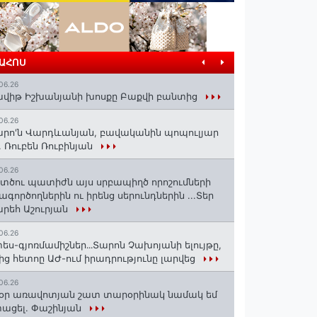
ՐԱՀՈՍ
06.26
վիթ Իշխանյանի խոսքը Բաքվի բանտից
06.26
րո'ն Վարդևանյան, բավականին պոպուլյար
. Ռուբեն Ռուբինյան
06.26
տծու պատիժն այս սրբապիղծ որոշումների
ագործողներին ու իրենց սերունդներին ...Տեր
րեհ Աշուրյան
06.26
ես-գյոռմամիշներ․․․Տարոն Չախոյանի ելույթը,
ից հետոը ԱԺ-ում իրադրությունը լարվեց
06.26
օր առավոտյան շատ տարօրինակ նամակ եմ
ացել. Փաշինյան