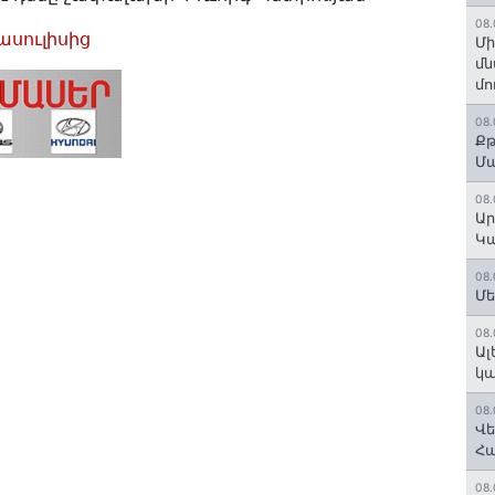
08.
սուլիսից
Մի
մն
մո
08.
Քթ
Մ
08.
Ար
Կա
08.
Մե
08.
Ալ
կ
08.
Վե
Հ
08.