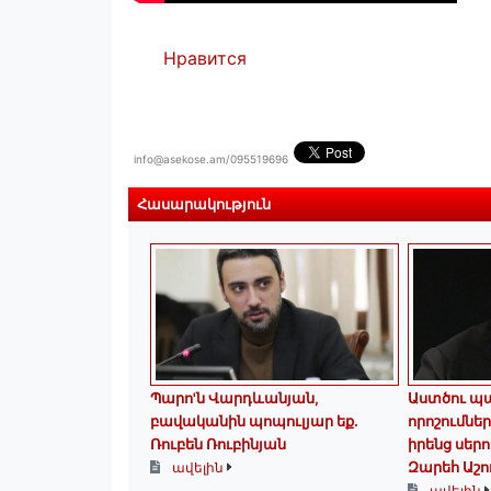
Нравится
info@asekose.am/095519696
Հասարակություն
Պարո'ն Վարդևանյան,
Աստծու պ
բավականին պոպուլյար եք.
որոշումնե
Ռուբեն Ռուբինյան
իրենց սերո
Զարեհ Աշո
ավելին
ավելին