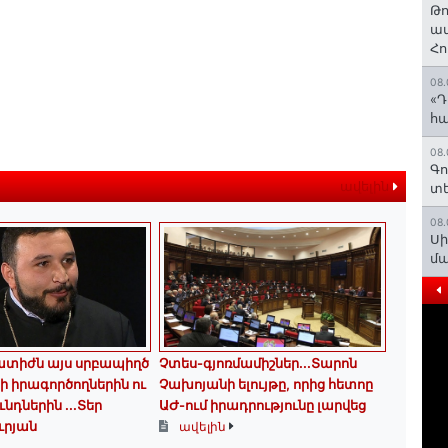
Թո
ավ
Հո
08.
«Դ
հա
08.
Գո
ավելին
տե
08.
Սի
մ
ատիժն այս սրբապիղծ
Չտես-գյոռմամիշներ․․․Տարոն
րի իրագործողներին ու
Չախոյանի ելույթը, որից հետոը
ւնդներին ...Տեր
ԱԺ-ում իրադրությունը լարվեց
ւրյան
ավելին