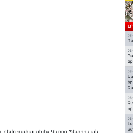
Լ
08.
Դա
08.
Պա
եք
08.
Աս
իր
Զա
08.
Չտ
որ
08.
Էս
ստ
լու դեմը չափալախի».Գևորգ Պետրոսյան