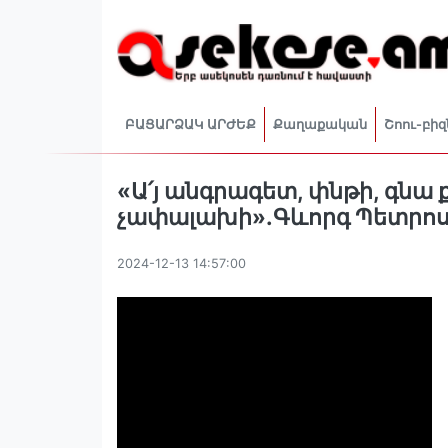
ԲԱՑԱՐՁԱԿ ԱՐԺԵՔ
Քաղաքական
Շոու-բիզ
«Ա՛յ անգրագետ, փնթի, գնա ք
չափալախի».Գևորգ Պետրոս
2024-12-13 14:57:00