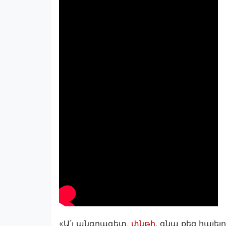
«Ա՛յ անգրագետ,
փնթի
, գնա քեզ հայե