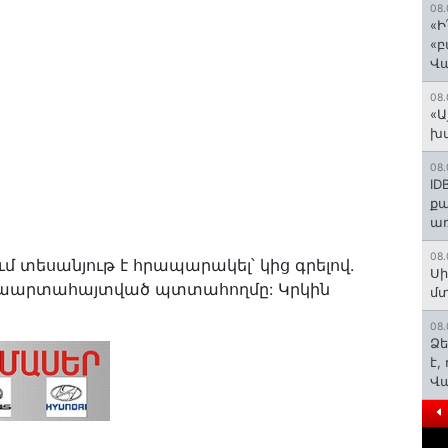
08.
«Ի
«բ
Վ
08.
«Ա
խմ
08.
ID
ք
առ
08.
ւմ տեսանյութ է հրապարակել՝ կից գրելով.
Սի
նաարտահայտված պտտահողմը: Կրկին
մտ
08.
Ձե
է,
Վ