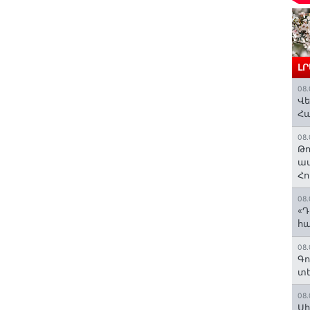
Լ
08.
Վե
Հ
08.
Թո
ավ
Հո
08.
«Դ
հա
08.
Գո
տե
08.
Սի