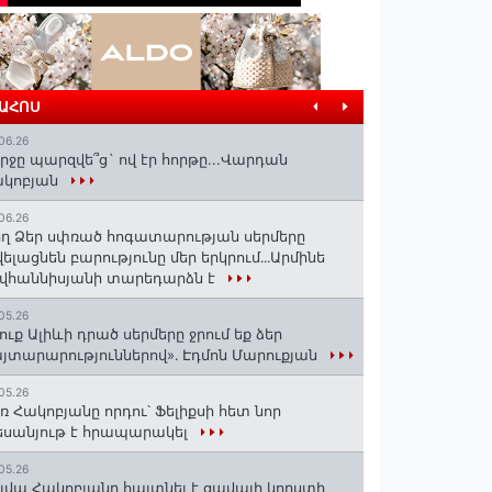
ՐԱՀՈՍ
06.26
րջը պարզվե՞ց` ով էր հորթը...Վարդան
ակոբյան
06.26
ղ Ձեր սփռած հոգատարության սերմերը
ելացնեն բարությունը մեր երկրում․․․Արմինե
վհաննիսյանի տարեդարձն է
05.26
ուք Ալիևի դրած սերմերը ջրում եք ձեր
յտարարություններով»․ Էդմոն Մարուքյան
05.26
ռ Հակոբյանը որդու՝ Ֆելիքսի հետ նոր
սանյութ է հրապարակել
05.26
լվա Հակոբյանը հայտնել է ցավալի կորստի