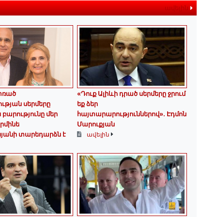
ավելին
փռած
«Դուք Ալիևի դրած սերմերը ջրում
ւթյան սերմերը
եք ձեր
 բարությունը մեր
հայտարարություններով»․ Էդմոն
Արմինե
Մարուքյան
սյանի տարեդարձն է
ավելին