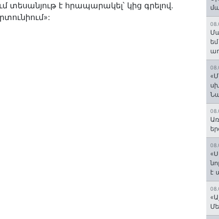
ւմ տեսանյութ է հրապարակել՝ կից գրելով.
մ
րտունիում»:
08.
Մա
եմ
աղ
08.
«Մ
սխ
Ն
08.
Առ
եր
08.
«Ս
նո
է
08.
«Ա
Մե