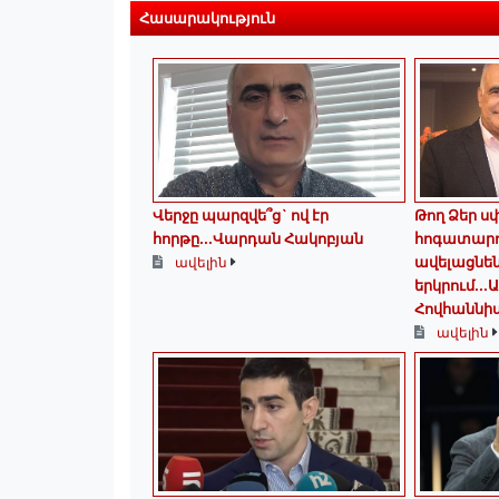
Հասարակություն
Վերջը պարզվե՞ց` ով էր
Թող Ձեր ս
հորթը...Վարդան Հակոբյան
հոգատարո
ավելացնեն
ավելին
երկրում․․․
Հովհաննի
ավելին