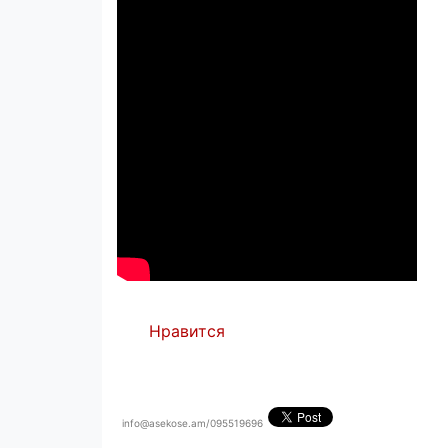
Нравится
info@asekose.am/095519696