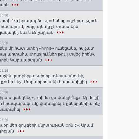
ասին
05.26
րտի 1-ի իրադարձությունները ողբերգություն
 համարում, բայց պետք չէ փաստերն
ավաղել. Լևոն Քոչարյան
05.26
ենք մի հատ ստեղ «հորթ» ունեցանք, ով շատ
ալ արտահայտություններ թույլ տվեց իրեն».
արեկ Կարապետյան
05.26
աջին կադրերը ռեժիսոր, դերասանուհի,
գչուհի Էնջլ Մարտիրոսյանի հարսանիքից
05.26
իրտս կանգնեց», «հիմա ցավակցե՞նք». Արմուշի
ր հրապարակումը վախեցրել է ընկերներին. ինչ
 պատահել
05.26
յսօր մեր զույգերի մկրտության օրն է»․ Արամ
լիքյան