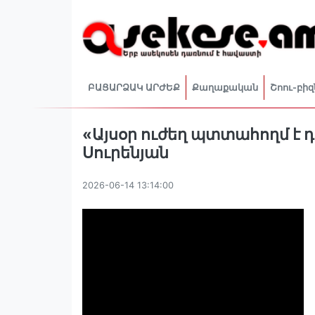
ԲԱՑԱՐՁԱԿ ԱՐԺԵՔ
Քաղաքական
Շոու-բիզ
«Այսօր ուժեղ պտտահողմ է 
Սուրենյան
2026-06-14 13:14:00