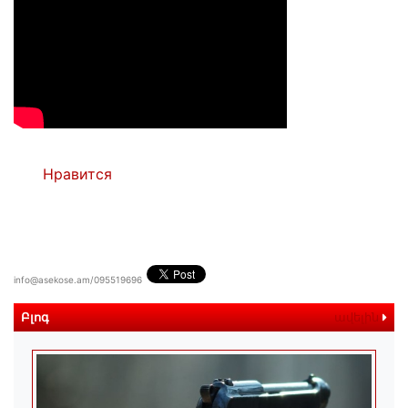
Нравится
info@asekose.am/095519696
Բլոգ
ավելին