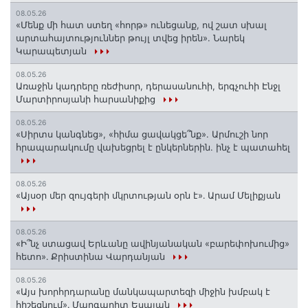
08.05.26
«Մենք մի հատ ստեղ «հորթ» ունեցանք, ով շատ սխալ
արտահայտություններ թույլ տվեց իրեն». Նարեկ
Կարապետյան
08.05.26
Առաջին կադրերը ռեժիսոր, դերասանուհի, երգչուհի Էնջլ
Մարտիրոսյանի հարսանիքից
08.05.26
«Սիրտս կանգնեց», «հիմա ցավակցե՞նք». Արմուշի նոր
հրապարակումը վախեցրել է ընկերներին. ինչ է պատահել
08.05.26
«Այսօր մեր զույգերի մկրտության օրն է»․ Արամ Մելիքյան
08.05.26
«Ի՞նչ ստացավ Երևանը ավինյանական «բարեփոխումից»
հետո»․ Քրիստինա Վարդանյան
08.05.26
«Այս խորհրդարանը մանկապարտեզի միջին խմբակ է
հիշեցնում»․ Մարգարիտ Եսայան