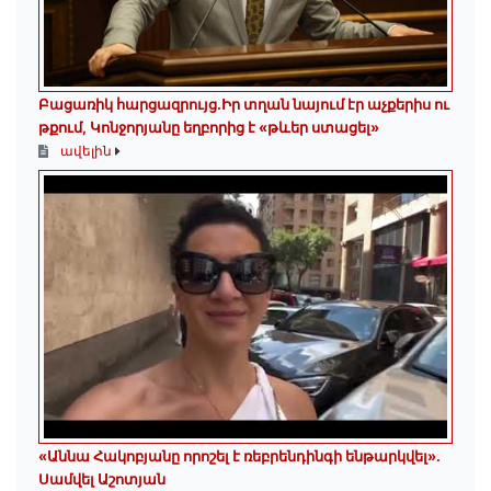
Բացառիկ հարցազրույց.Իր տղան նայում էր աչքերիս ու
թքում, Կոնջորյանը եղբորից է «թևեր ստացել»
ավելին
«Աննա Հակոբյանը որոշել է ռեբրենդինգի ենթարկվել».
Սամվել Աշոտյան