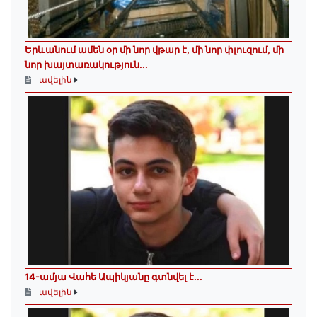
Երևանում ամեն օր մի նոր վթար է, մի նոր փլուզում, մի
նոր խայտառակություն...
ավելին
14-ամյա Վահե Ապիկյանը գտնվել է...
ավելին