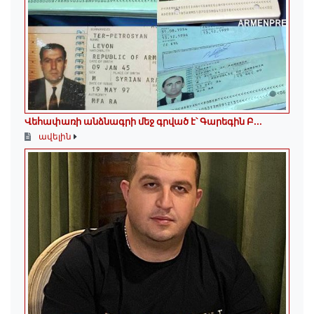
Վեհափառի անձնագրի մեջ գրված է՝ Գարեգին Բ...
ավելին