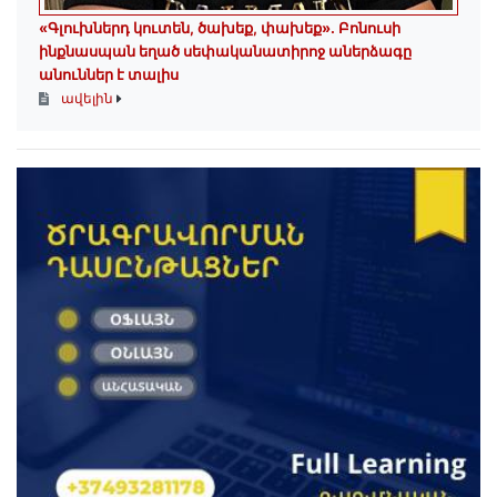
«Գլուխներդ կուտեն, ծախեք, փախեք»․ Բոնուսի
ինքնասպան եղած սեփականատիրոջ աներձագը
անուններ է տալիս
ավելին