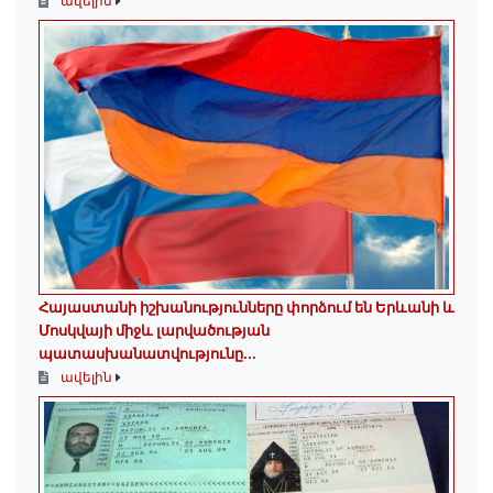
ավելին
Հայաստանի իշխանությունները փորձում են Երևանի և
Մոսկվայի միջև լարվածության
պատասխանատվությունը...
ավելին