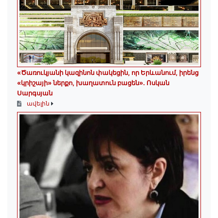
«Ծառուկյանի կազինոն փակեցին, որ Երևանում, իրենց
«կրիշայի» ներքո, խաղատուն բացեն»․ Ոսկան
Սարգսյան
ավելին