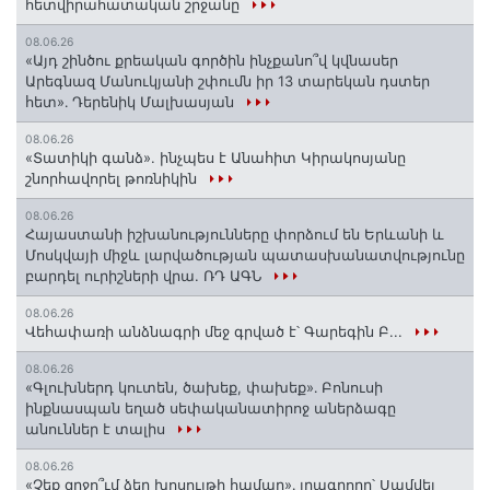
հետվիրահատական շրջանը
08.06.26
«Այդ շինծու քրեական գործին ինչքանո՞վ կվնասեր
Արեգնազ Մանուկյանի շփումն իր 13 տարեկան դստեր
հետ»․ Դերենիկ Մալխասյան
08.06.26
«Տատիկի գանձ». ինչպես է Անահիտ Կիրակոսյանը
շնորհավորել թոռնիկին
08.06.26
Հայաստանի իշխանությունները փորձում են Երևանի և
Մոսկվայի միջև լարվածության պատասխանատվությունը
բարդել ուրիշների վրա. ՌԴ ԱԳՆ
08.06.26
Վեհափառի անձնագրի մեջ գրված է՝ Գարեգին Բ...
08.06.26
«Գլուխներդ կուտեն, ծախեք, փախեք»․ Բոնուսի
ինքնասպան եղած սեփականատիրոջ աներձագը
անուններ է տալիս
08.06.26
«Չեք զղջո՞ւմ ձեր խոսույթի համար»․ լրագրողը՝ Սամվել