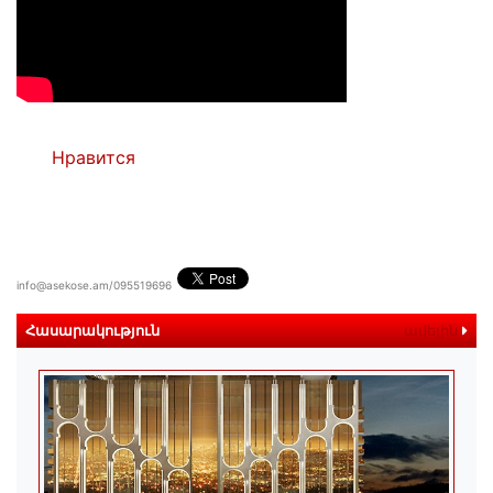
Нравится
info@asekose.am/095519696
Հասարակություն
ավելին