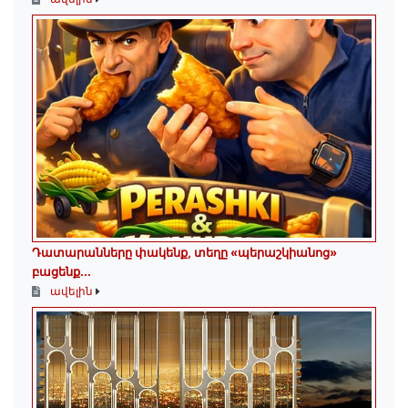
Դատարանները փակենք, տեղը «պերաշկիանոց»
բացենք․․․
ավելին