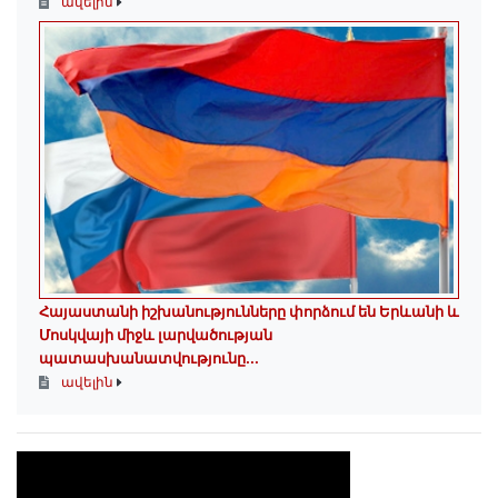
ավելին
Հայաստանի իշխանությունները փորձում են Երևանի և
Մոսկվայի միջև լարվածության
պատասխանատվությունը...
ավելին