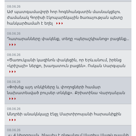
08.06.26
ԱԺ պատգամավորի հոր հոգեհանգստին մասնակցելու
ժամանակ Գորիսի էկոպարեկային ծառայության պետը
հանկարծամահ է եղել
08.06.26
Դատարանները փակենք, տեղը «պերաշկիանոց» բացենք․․․
08.06.26
«Ծառուկյանի կազինոն փակեցին, որ Երևանում, իրենց
«կրիշայի» ներքո, խաղատուն բացեն»․ Ոսկան Սարգսյան
08.06.26
«Փոխեք այդ տնկիները և փողոցների համար
նախատեսված բույսեր տնկեք». Քրիստինա Վարդանյան
08.06.26
Անդրեի անակնկալը Էնջլ Մարտիրոսյանի հարսանիքին
08.06.26
«- 4 կիլոգրամ». ինչպես է ընթանում Մարիա Մաթևոսյանի