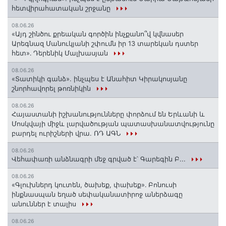
հետվիրահատական շրջանը
08.06.26
«Այդ շինծու քրեական գործին ինչքանո՞վ կվնասեր
Արեգնազ Մանուկյանի շփումն իր 13 տարեկան դստեր
հետ»․ Դերենիկ Մալխասյան
08.06.26
«Տատիկի գանձ». ինչպես է Անահիտ Կիրակոսյանը
շնորհավորել թոռնիկին
08.06.26
Հայաստանի իշխանությունները փորձում են Երևանի և
Մոսկվայի միջև լարվածության պատասխանատվությունը
բարդել ուրիշների վրա. ՌԴ ԱԳՆ
08.06.26
Վեհափառի անձնագրի մեջ գրված է՝ Գարեգին Բ...
08.06.26
«Գլուխներդ կուտեն, ծախեք, փախեք»․ Բոնուսի
ինքնասպան եղած սեփականատիրոջ աներձագը
անուններ է տալիս
08.06.26