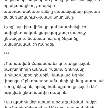
իրականացնող շտաբերի
պատասխանատուները մասսայաբար բերման
են ենթարկվում»,-ասաց Տոնոյանը։
Նշեց՝ այս իրավիճակը կանխատեսելի էր.
նախընտրական քարոզարշավի ամբողջ
ընթացքում նմանատիպ գործելաոճը
ավանդական էր դարձել։
***
«Բարգավաճ Հայաստան» կուսակցության
քաղխորհրդի անդամ Իվետա Տոնոյանը
արձագանքեց դեպքին՝ կապված Ադոնց
փողոցում ընտրատեղամասերի դիմաց թափված
թռուցիկներին, որոնք հակաքարոզչություն են՝
ուղղված ընդդիմադիր ուժերին։
«Այս պահին մեր արագ արձագանքման խմբի
մասնագետները գնում են այս ահազանգերի