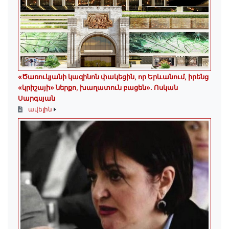
«Ծառուկյանի կազինոն փակեցին, որ Երևանում, իրենց
«կրիշայի» ներքո, խաղատուն բացեն»․ Ոսկան
Սարգսյան
ավելին