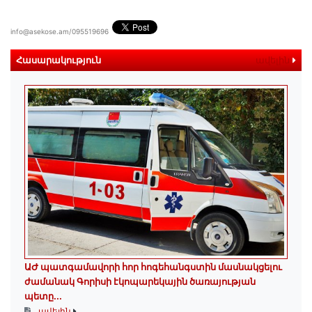
info@asekose.am/095519696
Հասարակություն
ավելին
ԱԺ պատգամավորի հոր հոգեհանգստին մասնակցելու
ժամանակ Գորիսի էկոպարեկային ծառայության
պետը...
ավելին