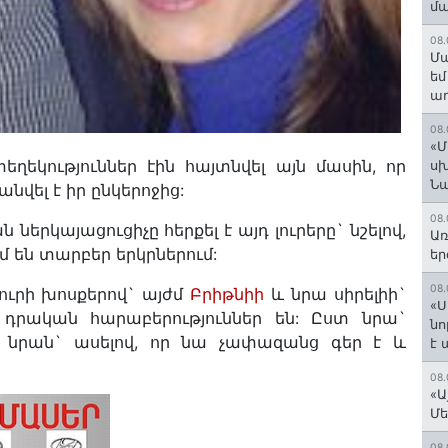
մ
08.
Մա
եմ
աղ
08.
«Մ
եղեկություններ էին հայտնվել այն մասին, որ
սխ
Ն
նվել է իր ընկերոջից:
08.
երկայացուցիչը հերքել է այդ լուրերը` նշելով,
Առ
մ են տարբեր երկրներում:
եր
08.
ուրի խոսքերով` այժմ
Բրիթնիի
և նրա սիրելիի`
«Ս
ն դրական հարաբերություններ են: Ըստ նրա`
նո
 նրան` ասելով, որ նա չափազանց գեր է և
է
08.
«Ա
Մե
08.