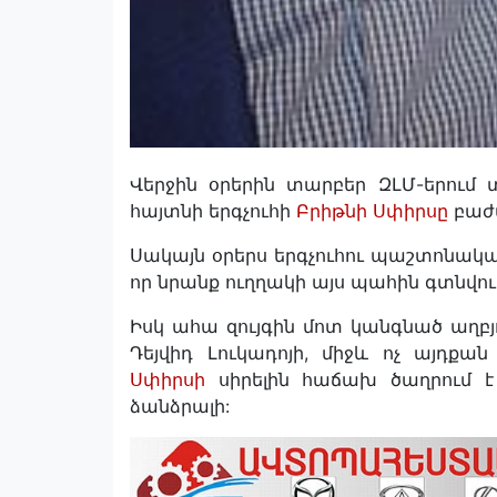
Վերջին օրերին տարբեր ԶԼՄ-երում տ
հայտնի երգչուհի
Բրիթնի Սփիրսը
բաժա
Սակայն օրերս երգչուհու պաշտոնական ն
որ նրանք ուղղակի այս պահին գտնվու
Իսկ ահա զույգին մոտ կանգնած աղբյ
Դեյվիդ Լուկադոյի, միջև ոչ այդքա
Սփիրսի
սիրելին հաճախ ծաղրում է
ձանձրալի: