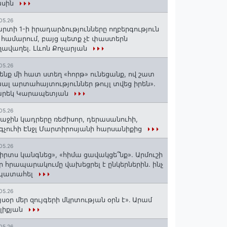
ասին
05.26
րտի 1-ի իրադարձությունները ողբերգություն
 համարում, բայց պետք չէ փաստերն
ավաղել. Լևոն Քոչարյան
05.26
ենք մի հատ ստեղ «հորթ» ունեցանք, ով շատ
ալ արտահայտություններ թույլ տվեց իրեն».
արեկ Կարապետյան
05.26
աջին կադրերը ռեժիսոր, դերասանուհի,
գչուհի Էնջլ Մարտիրոսյանի հարսանիքից
05.26
իրտս կանգնեց», «հիմա ցավակցե՞նք». Արմուշի
ր հրապարակումը վախեցրել է ընկերներին. ինչ
 պատահել
05.26
յսօր մեր զույգերի մկրտության օրն է»․ Արամ
լիքյան
05.26