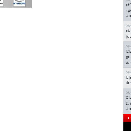
«Ի
«բ
Վ
08.
«Ա
խմ
08.
ID
ք
առ
08.
Սի
մտ
08.
Ձե
է,
Վ