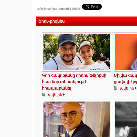
info@asekose.am/095519696
Շոու-բիզնես
Գոռ Հակոբյանը որդու՝ Ֆելիքսի
Սիլվա Հակ
հետ նոր տեսանյութ է
ցավալի կո
հրապարակել
ավելին
ավելին