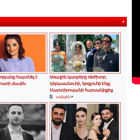
ավելին
ոբյանը հայտնել է
Առաջին կադրերը ռեժիսոր,
րստի մասին
դերասանուհի, երգչուհի Էնջլ
Մարտիրոսյանի հարսանիքից
ավելին