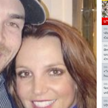
Լ
08.
Վե
Հ
08.
Թո
ավ
Հո
08.
«Դ
հա
08.
Գո
տե
08.
Սի