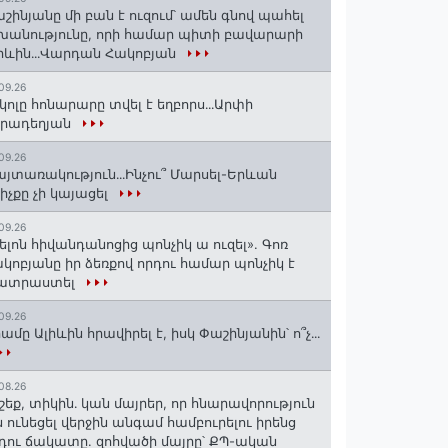
շինյանը մի բան է ուզում՝ ամեն գնով պահել
խանությունը, որի համար պիտի բավարարի
իևին․․․Վարդան Հակոբյան
09.26
կոլը հոնարարը տվել է եղբորս․․․Արփի
իրադեղյան
09.26
յտառակություն․․․Ինչու՞ Մարսել-Երևան
իչքը չի կայացել
09.26
ելոն հիվանդանոցից պոնչիկ ա ուզել». Գոռ
կոբյանը իր ձեռքով որդու համար պոնչիկ է
ատրաստել
09.26
ամը Ալիևին հրավիրել է, իսկ Փաշինյանին՝ ո՞չ․․․
08.26
շեք, տիկին․ կան մայրեր, որ հնարավորություն
ն ունեցել վերջին անգամ համբուրելու իրենց
դու ճակատը. զոհվածի մայրը՝ ՔՊ-ական