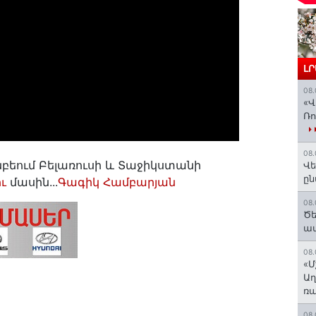
Լ
08.
«Վ
Ռո
08.
անբեում Բելառուսի և Տաջիկստանի
Վե
ըն
ւ
մասին...
Գագիկ Համբարյան
08.
Ծե
ավ
08.
«Մ
Աղ
ռա
08.