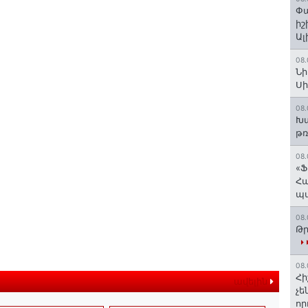
Փա
իշ
Ալ
08.
Նի
Ս
08.
Խա
թռ
08.
«Ֆ
Հա
պ
08.
Թր
08.
Հի
ավելին
չե
որ