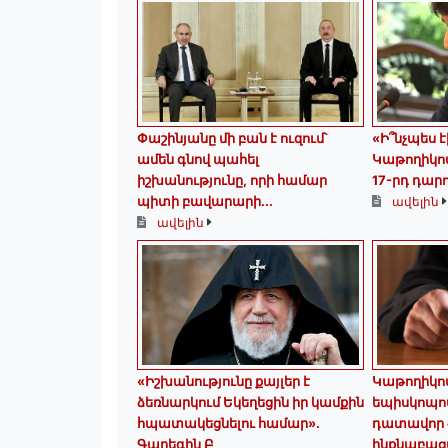
Փաշինյանը մի բան է ուզում՝
«Ի՞նչպես է
ամեն գնով պահել
Կաթողիկոս
իշխանությունը, որի համար
17-րդ դար
պիտի բավարարի...
ավելին
ավելին
«Իշխանությունը քայլեր է
️Կաթողիկո
ձեռնարկում Եկեղեցին իր կամքին
եպիսկոպոս
հպատակեցնելու համար»․
դատավոր 
Գարեգին Բ
ինքնաբաց