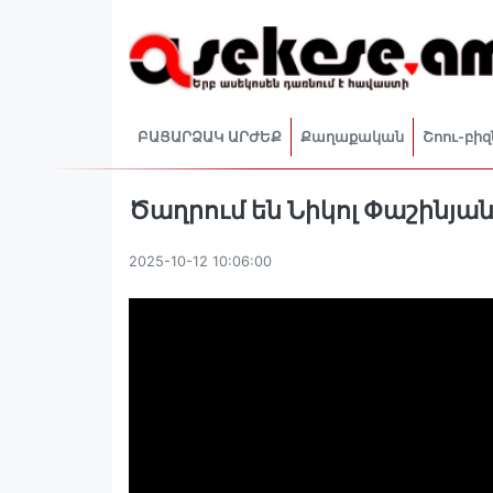
ԲԱՑԱՐՁԱԿ ԱՐԺԵՔ
Քաղաքական
Շոու-բիզ
Ծաղրում են Նիկոլ Փաշինյա
2025-10-12 10:06:00