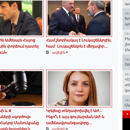
պ
08.
Խո
պ
08.
Ին
ին Ամենայն Հայոց
Համ շնորհակալ է Լուկաշենկոյին,
շն
ին փորձում դատել
համ` Լուկաշենկոն է մեղավոր․․․
Մա
ում»
ավելին
08.
Ռի
08.
«Մ
տե
կո
08.
Մա
սի և 6
Կրկեսը տեղափոխվել է ԱԺ...
ների «գործով»
Ինչո՞ւ է այս գումարման ԱԺ-ն
Հակոբ Մանուկյանը
ամենավտանգավորը...
արկ հայտնեց և
ավելին