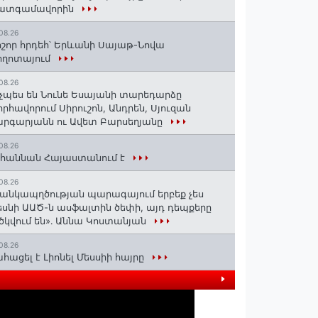
ատգամավորին
08.26
շոր հրդեհ՝ Երևանի Սայաթ-Նովա
ողոտայում
08.26
չպես են Նունե Եսայանի տարեդարձը
որհավորում Սիրուշոն, Անդրեն, Սյուզան
րգարյանն ու Ավետ Բարսեղյանը
08.26
հաննան Հայաստանում է
08.26
անկապղծության պարագայում երբեք չես
սնի ԱԱԾ-ն ասֆալտին ծեփի, այդ դեպքերը
ծկվում են»․ Աննա Կոստանյան
08.26
հացել է Լիոնել Մեսսիի հայրը