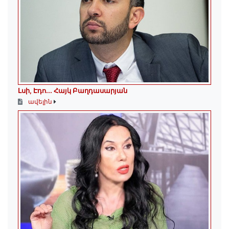
Լսի, Էդո․․․ Հայկ Բաղդասարյան
ավելին