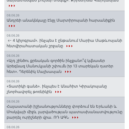
նախատեսված բույսեր տնկեք». Քրիստինա Վարդանյան
08.06.26
Անդրեի անակնկալը Էնջլ Մարտիրոսյանի հարսանիքին
08.06.26
«- 4 կիլոգրամ». ինչպես է ընթանում Մարիա Մաթևոսյանի
հետվիրահատական շրջանը
08.06.26
«Այդ շինծու քրեական գործին ինչքանո՞վ կվնասեր
Արեգնազ Մանուկյանի շփումն իր 13 տարեկան դստեր
հետ»․ Դերենիկ Մալխասյան
08.06.26
«Տատիկի գանձ». ինչպես է Անահիտ Կիրակոսյանը
շնորհավորել թոռնիկին
08.06.26
Հայաստանի իշխանությունները փորձում են Երևանի և
Մոսկվայի միջև լարվածության պատասխանատվությունը
բարդել ուրիշների վրա. ՌԴ ԱԳՆ
08.06.26