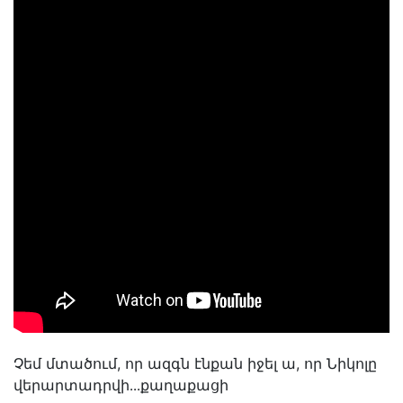
Չեմ մտածում, որ ազգն էնքան իջել ա, որ Նիկոլը
վերարտադրվի․․․քաղաքացի