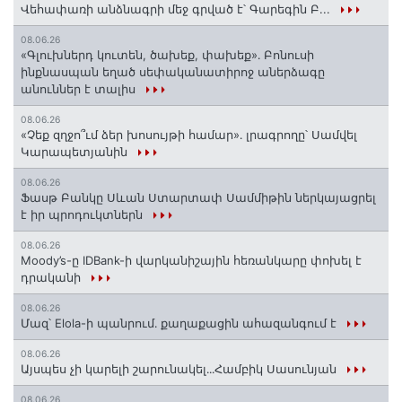
Վեհափառի անձնագրի մեջ գրված է՝ Գարեգին Բ...
08.06.26
«Գլուխներդ կուտեն, ծախեք, փախեք»․ Բոնուսի
ինքնասպան եղած սեփականատիրոջ աներձագը
անուններ է տալիս
08.06.26
«Չեք զղջո՞ւմ ձեր խոսույթի համար»․ լրագրողը՝ Սամվել
Կարապետյանին
08.06.26
Ֆասթ Բանկը Սևան Ստարտափ Սամմիթին ներկայացրել
է իր պրոդուկտներն
08.06.26
Moody’s-ը IDBank-ի վարկանիշային հեռանկարը փոխել է
դրականի
08.06.26
Մազ՝ Elola-ի պանրում․ քաղաքացին ահազանգում է
08.06.26
Այսպես չի կարելի շարունակել․․․Համբիկ Սասունյան
08.06.26