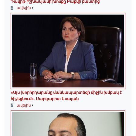
Դավիթ Իշխանյանի խոսքը Բաքվի բանտից
ավելին
«Այս խորհրդարանը մանկապարտեզի միջին խմբակ է
հիշեցնում»․ Մարգարիտ Եսայան
ավելին