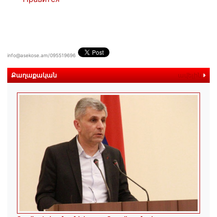
info@asekose.am/095519696
Քաղաքական
ավելին