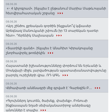
08.06.26
«- 4 կիլոգրամ». ինչպես է ընթանում Մարիա Մաթևոսյանի
հետվիրահատական շրջանը
08.06.26
«Այդ շինծու քրեական գործին ինչքանո՞վ կվնասեր
Արեգնազ Մանուկյանի շփումն իր 13 տարեկան դստեր
հետ»․ Դերենիկ Մալխասյան
08.06.26
«Տատիկի գանձ». ինչպես է Անահիտ Կիրակոսյանը
շնորհավորել թոռնիկին
08.06.26
Հայաստանի իշխանությունները փորձում են Երևանի և
Մոսկվայի միջև լարվածության պատասխանատվությունը
բարդել ուրիշների վրա. ՌԴ ԱԳՆ
08.06.26
Վեհափառի անձնագրի մեջ գրված է՝ Գարեգին Բ...
08.06.26
«Գլուխներդ կուտեն, ծախեք, փախեք»․ Բոնուսի
ինքնասպան եղած սեփականատիրոջ աներձագը
անուններ է տալիս