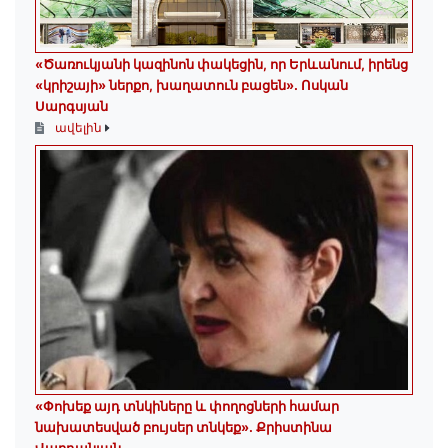
«Ծառուկյանի կազինոն փակեցին, որ Երևանում, իրենց
«կրիշայի» ներքո, խաղատուն բացեն»․ Ոսկան
Սարգսյան
ավելին
«Փոխեք այդ տնկիները և փողոցների համար
նախատեսված բույսեր տնկեք». Քրիստինա