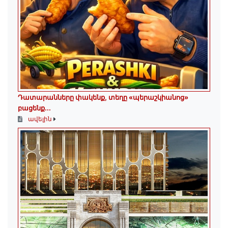
Դատարանները փակենք, տեղը «պերաշկիանոց»
բացենք․․․
ավելին