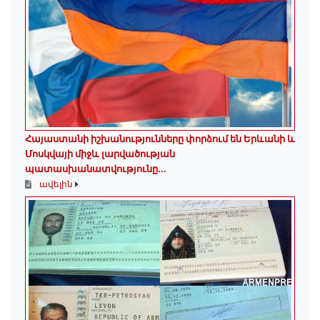
Հայաստանի իշխանությունները փորձում են Երևանի և
Մոսկվայի միջև լարվածության
պատասխանատվությունը...
ավելին