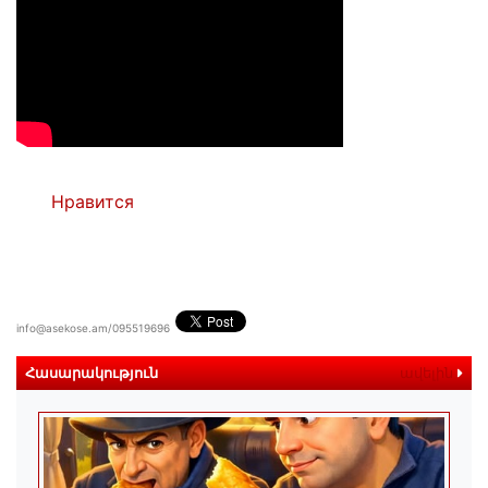
Нравится
info@asekose.am/095519696
Հասարակություն
ավելին