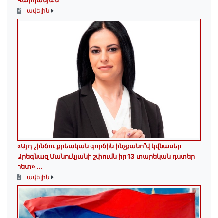
Վարդանյան
ավելին
«Այդ շինծու քրեական գործին ինչքանո՞վ կվնասեր
Արեգնազ Մանուկյանի շփումն իր 13 տարեկան դստեր
հետ»․...
ավելին