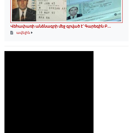
Վեհափառի անձնագրի մեջ գրված է՝ Գարեգին Բ...
ավելին