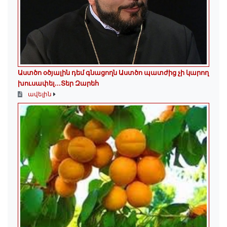
Աստծո օծյալին դեմ գնացողն Աստծո պատժից չի կարող
խուսափել․․․Տեր Զարեհ
ավելին