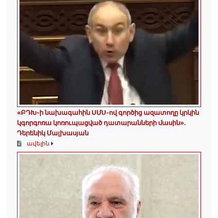
«ԲԴԽ-ի նախագահին ՍՄՍ-ով գործից ազատողը կրկին
կգորգոռա կոռուպացված դատարանների մասին».
Դերենիկ Մալխասյան
ավելին