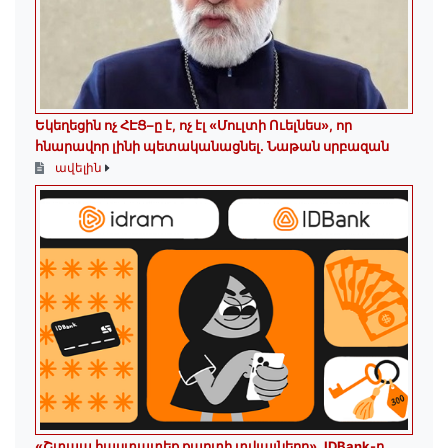
Եկեղեցին ոչ ՀԷՑ–ը է, ոչ էլ «Մուլտի Ուելնես», որ
հնարավոր լինի պետականացնել. Նաթան սրբազան
ավելին
«Շտապ հաստատեք քարտի տվյալները»․ IDBank-ը