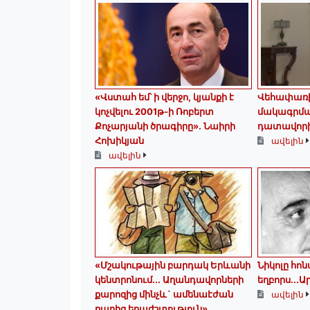
«Վստահ եմ՝ ի վերջո, կյանքի է
Վեհափառի 
կոչվելու 2001թ-ի Ռոբերտ
մակագրման
Քոչարյանի ծրագիրը». Նաիրի
դատավորի
Հոխիկյան
ավելին
ավելին
«Մշակութային բարդակ Երևանի
Նիկոլը հո
կենտրոնում... Աղանդավորների
եղբորս․․․
քարոզից մինչև` ամենաէժան
ավելին
ռաբիզ երաժշտություն»