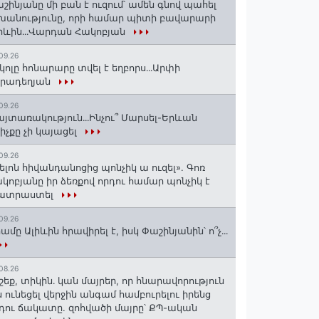
շինյանը մի բան է ուզում՝ ամեն գնով պահել
խանությունը, որի համար պիտի բավարարի
իևին․․․Վարդան Հակոբյան
09.26
կոլը հոնարարը տվել է եղբորս․․․Արփի
իրադեղյան
09.26
յտառակություն․․․Ինչու՞ Մարսել-Երևան
իչքը չի կայացել
09.26
ելոն հիվանդանոցից պոնչիկ ա ուզել». Գոռ
կոբյանը իր ձեռքով որդու համար պոնչիկ է
ատրաստել
09.26
ամը Ալիևին հրավիրել է, իսկ Փաշինյանին՝ ո՞չ․․․
08.26
շեք, տիկին․ կան մայրեր, որ հնարավորություն
ն ունեցել վերջին անգամ համբուրելու իրենց
դու ճակատը. զոհվածի մայրը՝ ՔՊ-ական