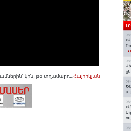
Լ
08.
«Վ
Ռո
08.
Վե
ըն
մներին՝ կին, թե տղամարդ․․․
Հայրիկյան
08.
Ծե
ավ
08.
«Մ
Աղ
ռա
08.