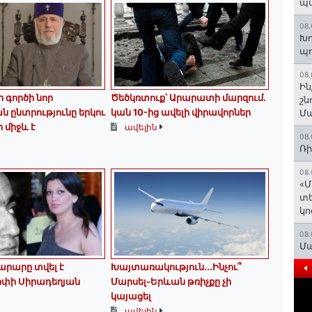
պ
08.
Խո
պ
08.
Ին
գործի նոր
Ծեծկռտուք՝ Արարատի մարզում.
շն
 ընտրությունը երկու
կան 10-ից ավելի վիրավորներ
Մա
 միջև է
ավելին
08.
Ռի
08.
«Մ
տե
կո
08.
Մա
նարարը տվել է
Խայտառակություն․․․Ինչու՞
Արփի Սիրադեղյան
Մարսել-Երևան թռիչքը չի
կայացել
ավելին