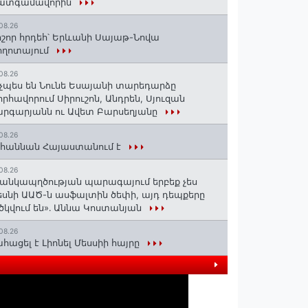
ատգամավորին
08.26
շոր հրդեհ՝ Երևանի Սայաթ-Նովա
ողոտայում
08.26
չպես են Նունե Եսայանի տարեդարձը
որհավորում Սիրուշոն, Անդրեն, Սյուզան
րգարյանն ու Ավետ Բարսեղյանը
08.26
հաննան Հայաստանում է
08.26
անկապղծության պարագայում երբեք չես
սնի ԱԱԾ-ն ասֆալտին ծեփի, այդ դեպքերը
ծկվում են»․ Աննա Կոստանյան
08.26
հացել է Լիոնել Մեսսիի հայրը