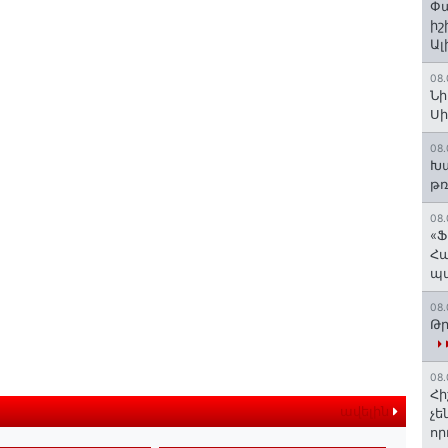
Փա
իշ
Ալ
08.
Նի
Ս
08.
Խա
թռ
08.
«Ֆ
Հա
պ
08.
Թր
08.
Հի
ավելին
չե
որ