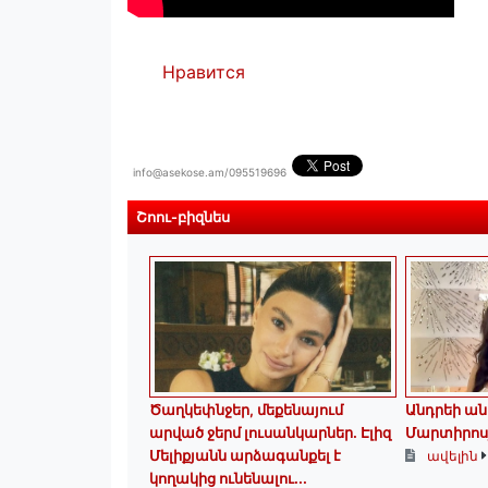
Нравится
info@asekose.am/095519696
Շոու-բիզնես
Ծաղկեփնջեր, մեքենայում
Անդրեի ան
արված ջերմ լուսանկարներ. Էլիզ
Մարտիրոս
Մելիքյանն արձագանքել է
ավելին
կողակից ունենալու...