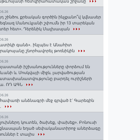
աթևոսյանի հետվիրահատական շրջանը
06.26
յդ շինծու քրեական գործին ինչքանո՞վ կվնասեր
եգնազ Մանուկյանի շփումն իր 13 տարեկան
տեր հետ»․ Դերենիկ Մալխասյան
06.26
ատիկի գանձ». ինչպես է Անահիտ
րակոսյանը շնորհավորել թոռնիկին
06.26
յաստանի իշխանությունները փորձում են
ևանի և Մոսկվայի միջև լարվածության
տասխանատվությունը բարդել ուրիշների
ա. ՌԴ ԱԳՆ
06.26
հափառի անձնագրի մեջ գրված է՝ Գարեգին
..
06.26
լուխներդ կուտեն, ծախեք, փախեք»․ Բոնուսի
նքնասպան եղած սեփականատիրոջ աներձագը
ուններ է տալիս