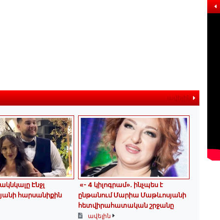
ավելին
ակնկալը Էնջլ
«- 4 կիլոգրամ». ինչպես է
յանի հարսանիքին
ընթանում Մարիա Մաթևոսյանի
հետվիրահատական շրջանը
ավելին