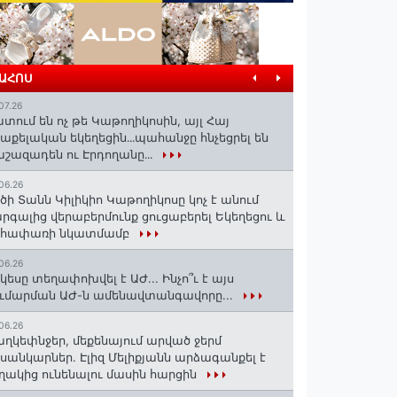
ՐԱՀՈՍ
07.26
տում են ոչ թե Կաթողիկոսին, այլ Հայ
աքելական եկեղեցին․․․պահանջը հնչեցրել են
շազադեն ու Էրդողանը․․․
06.26
ծի Տանն Կիլիկիո Կաթողիկոսը կոչ է անում
րգալից վերաբերմունք ցուցաբերել Եկեղեցու և
եհափառի նկատմամբ
06.26
կեսը տեղափոխվել է ԱԺ... Ինչո՞ւ է այս
ւմարման ԱԺ-ն ամենավտանգավորը...
06.26
ղկեփնջեր, մեքենայում արված ջերմ
ւսանկարներ. Էլիզ Մելիքյանն արձագանքել է
ղակից ունենալու մասին հարցին