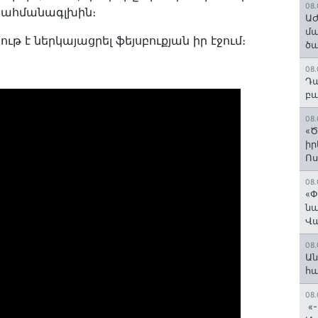
08.
սահմանագլխին։
ԱԺ
մա
թ է ներկայացրել ֆեյսբուքյան իր էջում։
ծա
08.
Դա
բա
08.
«Ծ
իր
Ո
08.
«Փ
նա
Վ
08.
Ան
հ
08.
«-