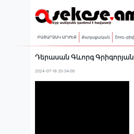
ԲԱՑԱՐՁԱԿ ԱՐԺԵՔ
Քաղաքական
Շոու-բիզ
Դերասան Գևորգ Գրիգորյանը
2024-07-16 20:34:00