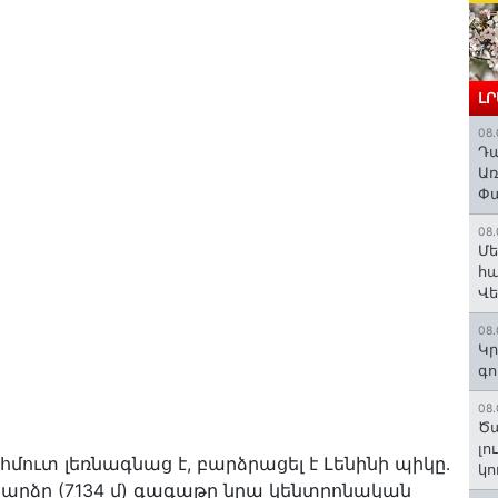
Լ
08.
Դա
Առ
Փա
08.
Մե
հա
Վ
08.
Կր
գո
08.
Ծա
լո
 հմուտ լեռնագնաց է, բարձրացել է Լենինի պիկը․
կո
բարձր (7134 մ) գագաթը նրա կենտրոնական