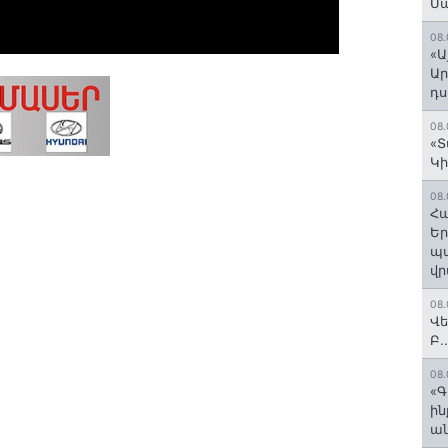
Մ
08.
«Ա
Ար
դս
08.
«Տ
Կի
08.
Հա
Եր
պա
վր
08.
Վե
Բ.
08.
«Գ
ի
ան