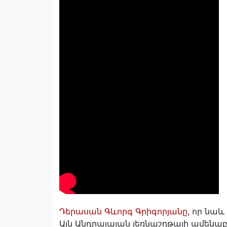
Դերասան Գևորգ Գրիգորյանը
, որ նաև
Այն Անդրալայան լեռնաշղթայի ամենա