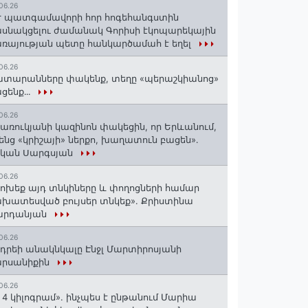
06.26
 պատգամավորի հոր հոգեհանգստին
սնակցելու ժամանակ Գորիսի էկոպարեկային
ռայության պետը հանկարծամահ է եղել
06.26
տարանները փակենք, տեղը «պերաշկիանոց»
ցենք․․․
06.26
առուկյանի կազինոն փակեցին, որ Երևանում,
ենց «կրիշայի» ներքո, խաղատուն բացեն»․
սկան Սարգսյան
06.26
ոխեք այդ տնկիները և փողոցների համար
խատեսված բույսեր տնկեք». Քրիստինա
արդանյան
06.26
դրեի անակնկալը Էնջլ Մարտիրոսյանի
արսանիքին
06.26
 4 կիլոգրամ». ինչպես է ընթանում Մարիա