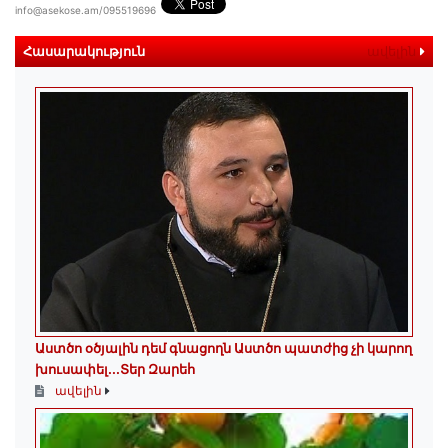
info@asekose.am/095519696
Հասարակություն
ավելին
Աստծո օծյալին դեմ գնացողն Աստծո պատժից չի կարող
խուսափել․․․Տեր Զարեհ
ավելին