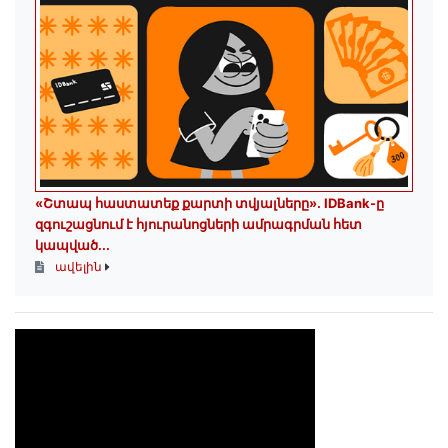
«Շտապ հաստատեք քարտի տվյալները»․ IDBank-ը
զգուշացնում է հյուրանոցների ամրագրման հետ
կապված...
ավելին