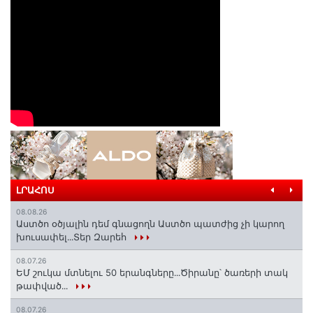
ԼՐԱՀՈՍ
08.08.26
Աստծո օծյալին դեմ գնացողն Աստծո պատժից չի կարող
խուսափել․․․Տեր Զարեհ
08.07.26
ԵՄ շուկա մտնելու 50 երանգները․․․Ծիրանը՝ ծառերի տակ
թափված․․․
08.07.26