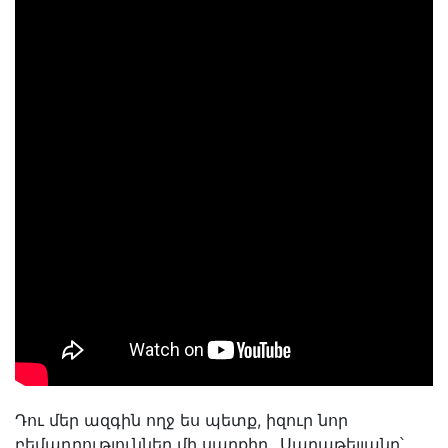
Դու մեր ազգին ողջ ես պետք, իզուր նոր
բեմադրություններ մի սարքիր...Սաղաթելյանը՝