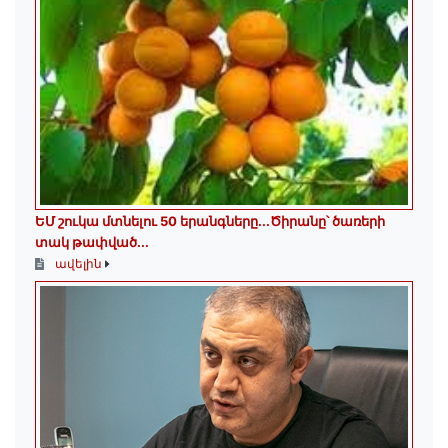
ԵՄ շուկա մտնելու 50 երանգները․․․Ծիրանը՝ ծառերի
տակ թափված․․․
ավելին