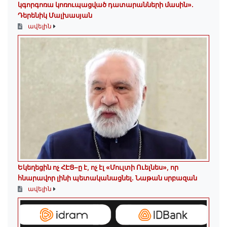
կգորգոռա կոռուպացված դատարանների մասին».
Դերենիկ Մալխասյան
ավելին
Եկեղեցին ոչ ՀԷՑ–ը է, ոչ էլ «Մուլտի Ուելնես», որ
հնարավոր լինի պետականացնել. Նաթան սրբազան
ավելին