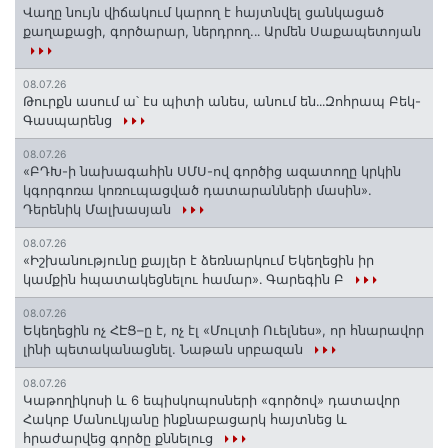
Վաղը նույն վիճակում կարող է հայտնվել ցանկացած
քաղաքացի, գործարար, ներդրող.․․ Արմեն Սաքապետոյան
08.07.26
Թուրքն ասում ա՝ էս պիտի անես, անում են․․․Զոհրապ Բեկ-
Գասպարենց
08.07.26
«ԲԴԽ-ի նախագահին ՍՄՍ-ով գործից ազատողը կրկին
կգորգոռա կոռուպացված դատարանների մասին».
Դերենիկ Մալխասյան
08.07.26
«Իշխանությունը քայլեր է ձեռնարկում Եկեղեցին իր
կամքին հպատակեցնելու համար»․ Գարեգին Բ
08.07.26
Եկեղեցին ոչ ՀԷՑ–ը է, ոչ էլ «Մուլտի Ուելնես», որ հնարավոր
լինի պետականացնել. Նաթան սրբազան
08.07.26
️Կաթողիկոսի և 6 եպիսկոպոսների «գործով» դատավոր
Հակոբ Մանուկյանը ինքնաբացարկ հայտնեց և
հրաժարվեց գործը քննելուց