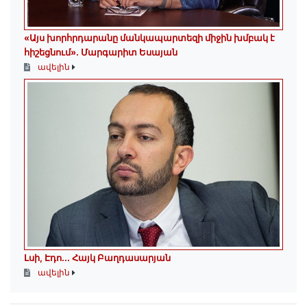
«Այս խորհրդարանը մանկապարտեզի միջին խմբակ է
հիշեցնում»․ Մարգարիտ Եսայան
ավելին
Լսի, Էդո․․․ Հայկ Բաղդասարյան
ավելին