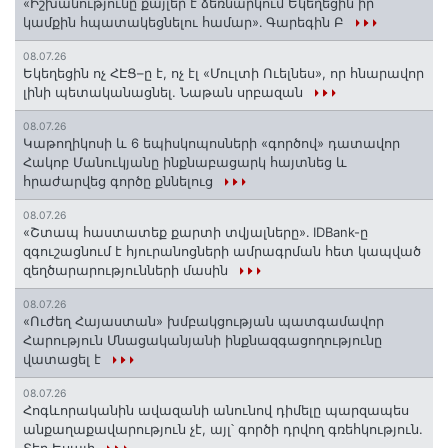
«Իշխանությունը քայլեր է ձեռնարկում Եկեղեցին իր
կամքին հպատակեցնելու համար»․ Գարեգին Բ
08.07.26
Եկեղեցին ոչ ՀԷՑ–ը է, ոչ էլ «Մուլտի Ուելնես», որ հնարավոր
լինի պետականացնել. Նաթան սրբազան
08.07.26
️Կաթողիկոսի և 6 եպիսկոպոսների «գործով» դատավոր
Հակոբ Մանուկյանը ինքնաբացարկ հայտնեց և
հրաժարվեց գործը քննելուց
08.07.26
«Շտապ հաստատեք քարտի տվյալները»․ IDBank-ը
զգուշացնում է հյուրանոցների ամրագրման հետ կապված
զեղծարարությունների մասին
08.07.26
«Ուժեղ Հայաստան» խմբակցության պատգամավոր
Հարություն Մնացականյանի ինքնազգացողությունը
վատացել է
08.07.26
Հոգևորականին ավազանի անունով դիմելը պարզապես
անքաղաքավարություն չէ, այլ՝ գործի դրվող գռեհկություն.