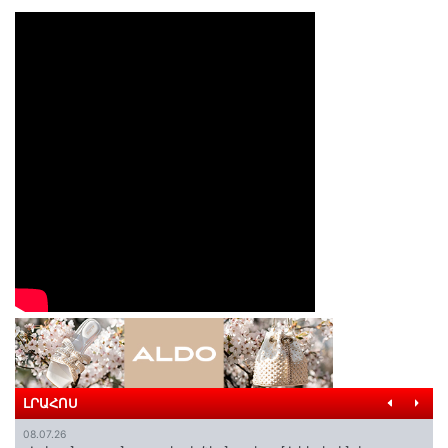
ԼՐԱՀՈՍ
08.07.26