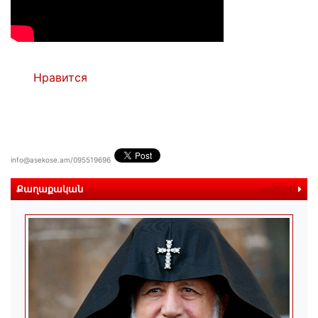
Нравится
info@asekose.am/095519696
Քաղաքական
ավելին