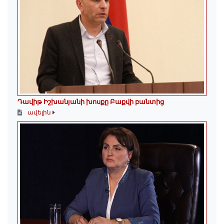
Դավիթ Իշխանյանի խոսքը Բաքվի բանտից
ավելին