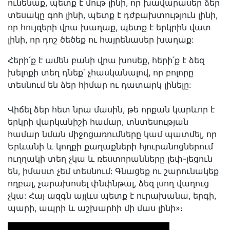
ունենաք, պետք է մութ լինի, որ խավարասեր ձեր
տեսակը գոհ լինի, պետք է դժբախտություն լինի,
որ հույզերի վրա խաղաք, պետք է երկրին վատ
լինի, որ դոշ ծեծեք ու հայրենասեր խաղաք:
Հերի՛ք է ամեն բանի վրա խոսեք, հերի՛ք է ձեզ
խելոքի տեղ դնեք՝ չհասկանալով, որ բոլորը
տեսնում են ձեր հիմար ու դատարկ լինելը:
Վիճել ձեր հետ նրա մասին, թե որքան կարևոր է
երկրի վարկանիշի համար, տնտեսության
համար նման միջոցառումները կամ պատմել, որ
Երևանի և կողքի քաղաքների հյուրանոցներում
ուղղակի տեղ չկա և ռեստորանները լեփ-լեցուն
են, իմաստ չեմ տեսնում: Գնացեք ու շարունակեք
ողբալ, չարախոսել փնփնթալ, ձեզ լսող վաղուց
չկա: Հայ ազգն այլևս պետք է ուրախանա, երգի,
պարի, ապրի և աշխարհի մի մաս լինի»։