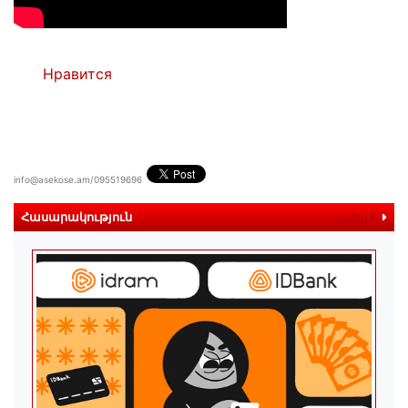
Нравится
info@asekose.am/095519696
Հասարակություն
ավելին