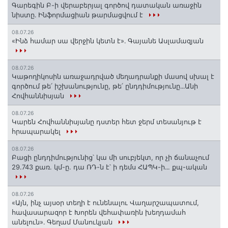
Գարեգին Բ-ի վերաբերյալ գործով դատական առաջին
նիստը․ Ինֆորմացիան թարմացվում է
08.07.26
«Ինձ համար սա վերջին կետն է»․ Գայանե Ասլամազյան
08.07.26
Կաթողիկոսին առաջադրված մեղադրանքի մասով սխալ է
գործում թե՛ իշխանությունը, թե՛ ընդդիմությունը․․․Անի
Հովհաննիսյան
08.07.26
Կարեն Հովհաննիսյանը դստեր հետ ջերմ տեսանյութ է
հրապարակել
08.07.26
Բացի ընդդիմությունից՝ կա մի սուբյեկտ, որ չի ճանաչում
29.743 քառ. կմ-ը. դա ՌԴ-ն է՝ ի դեմս ՀԱՊԿ-ի․․. քպ-ական
08.07.26
«Այն, ինչ այսօր տեղի է ունենալու Վաղարշապատում,
հավասարազոր է Խորեն վեհափառին խեղդամահ
անելուն»․ Գեղամ Մանուկյան