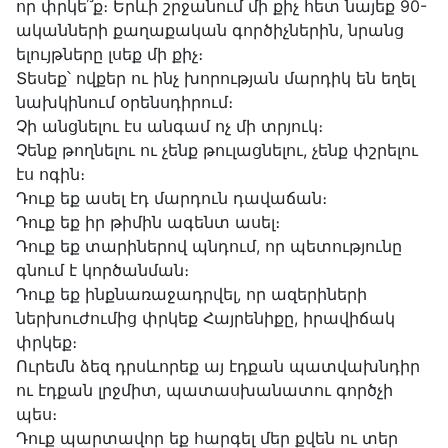
որ փրկե՞ք։ Երևի շրջանում մի քիչ հետ նայեք 90-
ականների քաղաքական գործիչներին, նրանց
ելույթները լսեք մի քիչ։
Տեսեք՝ ովքեր ու ինչ խորության մարդիկ են եղել
նախկինում օրենսդիրում։
Չի անցնելու էս անգամ ոչ մի տրյուկ։
Չենք թողնելու ու չենք թուլացնելու, չենք փշրելու
էս ոգին։
Դուք եք ասել էդ մարդուն դավաճան։
Դուք եք իր թիմին ագենտ ասել։
Դուք եք տարիներով պնդում, որ պետությունը
գնում է կործանման։
Դուք եք ինքնառաջադրվել, որ ազերիների
ներխուժումից փրկեք Հայրենիքը, իրավիճակ
փրկեք։
Ուրեմն ձեզ դրսևորեք այ էդքան պատվախնդիր
ու էդքան լրջմիտ, պատասխանատու գործչի
պես։
Դուք պարտավոր եք հարգել մեր քվեն ու տեր