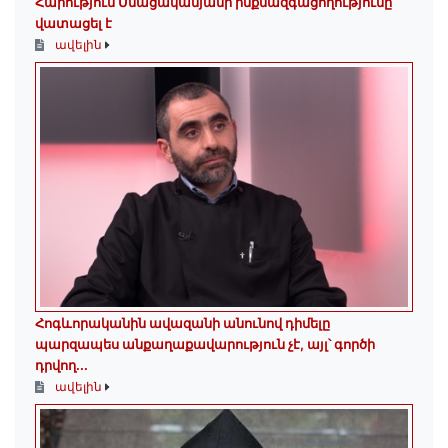
Հարություն Մնացականյանի ինքնազգացողությունը
վատացել է
ավելին
Հոգևորականին ավազանի անունով դիմելը
պարզապես անքաղաքավարություն չէ, այլ՝ գործի
դրվող...
ավելին