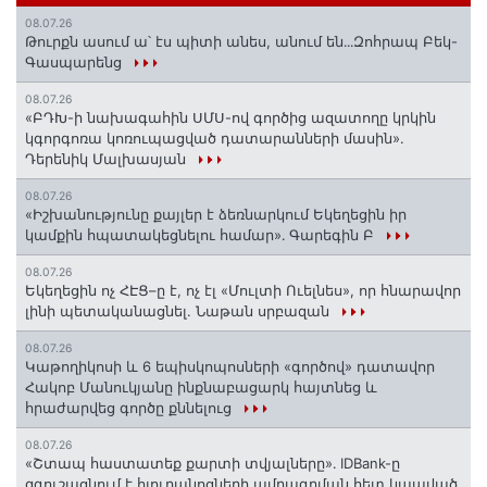
08.07.26
Թուրքն ասում ա՝ էս պիտի անես, անում են․․․Զոհրապ Բեկ-
Գասպարենց
08.07.26
«ԲԴԽ-ի նախագահին ՍՄՍ-ով գործից ազատողը կրկին
կգորգոռա կոռուպացված դատարանների մասին».
Դերենիկ Մալխասյան
08.07.26
«Իշխանությունը քայլեր է ձեռնարկում Եկեղեցին իր
կամքին հպատակեցնելու համար»․ Գարեգին Բ
08.07.26
Եկեղեցին ոչ ՀԷՑ–ը է, ոչ էլ «Մուլտի Ուելնես», որ հնարավոր
լինի պետականացնել. Նաթան սրբազան
08.07.26
️Կաթողիկոսի և 6 եպիսկոպոսների «գործով» դատավոր
Հակոբ Մանուկյանը ինքնաբացարկ հայտնեց և
հրաժարվեց գործը քննելուց
08.07.26
«Շտապ հաստատեք քարտի տվյալները»․ IDBank-ը
զգուշացնում է հյուրանոցների ամրագրման հետ կապված