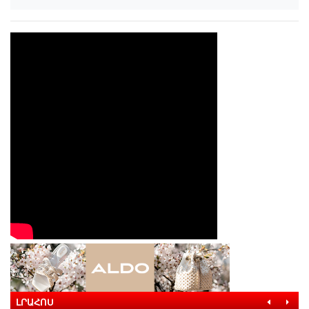
ԼՐԱՀՈՍ