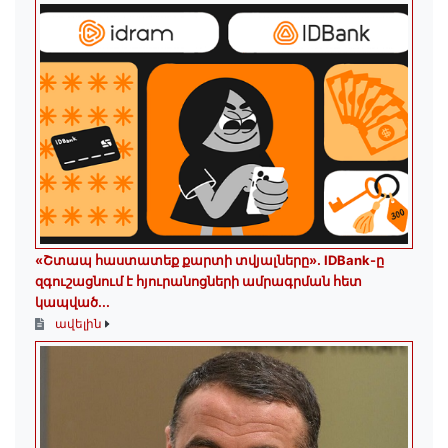
«Շտապ հաստատեք քարտի տվյալները»․ IDBank-ը
զգուշացնում է հյուրանոցների ամրագրման հետ
կապված...
ավելին