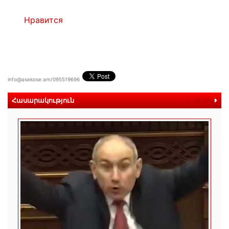
Нравится
info@asekose.am/095519696
Հասարակություն
ավելին