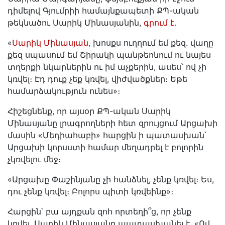
դիմելով Գյումրիի համայնքապետի ՔՊ-ական
թեկնածու Սարիկ Մինասյանին,
գրում է.
«
Սարիկ Մինասյան,
խոսքս ուղղում եմ քեզ. վաղը
քեզ սպասում եմ Շիրակի պանթեոնում ու նայես
տղերքի նկարներին ու իմ աչքերին, ասես՝ ով չի
կռվել։ Էդ դուք չեք կռվել, վիժվածքներ։ Եթե
համարձակություն ունես»։
Հիշեցնենք, որ այսօր ՔՊ-ական Սարիկ
Մինասյանը լրագրողների հետ զրույցում Արցախի
մասին «Մեդիահաբի» հարցին ի պատասխան՝
Արցախի կորսստի համար մեղադրել է բոլորին
չկռվելու մեջ։
«Արցախը Փաշինյանը չի հանձնել, չենք կռվել։ Ես,
դու չենք կռվել։ Բոլորս պիտի կռվեինք»։
Հարցին՝ բա այդքան զոհ որտեղի՞ց, որ չենք
կռվել, Սարիկ Մինասյանը պատասխանել է. «Ով