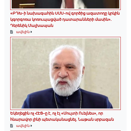
«ԲԴԽ-ի նախագահին ՍՄՍ-ով գործից ազատողը կրկին
կգորգոռա կոռուպացված դատարանների մասին».
Դերենիկ Մալխասյան
ավելին
Եկեղեցին ոչ ՀԷՑ–ը է, ոչ էլ «Մուլտի Ուելնես», որ
հնարավոր լինի պետականացնել. Նաթան սրբազան
ավելին