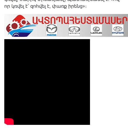
որ կռվել է՝ զոհվել է, փառք իրենց»։