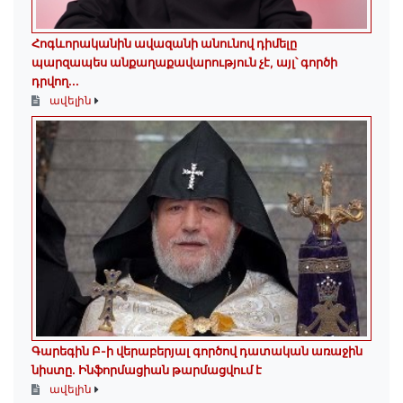
Հոգևորականին ավազանի անունով դիմելը
պարզապես անքաղաքավարություն չէ, այլ՝ գործի
դրվող...
ավելին
Գարեգին Բ-ի վերաբերյալ գործով դատական առաջին
նիստը․ Ինֆորմացիան թարմացվում է
ավելին