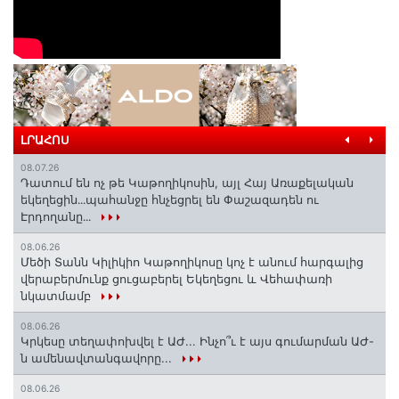
ԼՐԱՀՈՍ
08.07.26
Դատում են ոչ թե Կաթողիկոսին, այլ Հայ Առաքելական
եկեղեցին․․․պահանջը հնչեցրել են Փաշազադեն ու
Էրդողանը․․․
08.06.26
Մեծի Տանն Կիլիկիո Կաթողիկոսը կոչ է անում հարգալից
վերաբերմունք ցուցաբերել Եկեղեցու և Վեհափառի
նկատմամբ
08.06.26
Կրկեսը տեղափոխվել է ԱԺ... Ինչո՞ւ է այս գումարման ԱԺ-
ն ամենավտանգավորը...
08.06.26