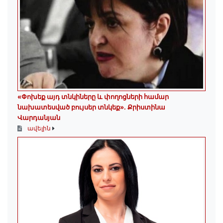
«Փոխեք այդ տնկիները և փողոցների համար
նախատեսված բույսեր տնկեք». Քրիստինա
Վարդանյան
ավելին