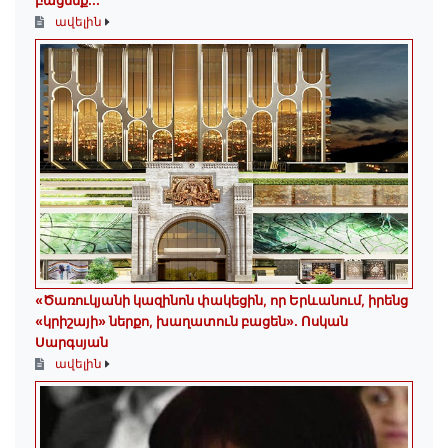
բացենք․․․
ավելին
«Ծառուկյանի կազինոն փակեցին, որ Երևանում, իրենց
«կրիշայի» ներքո, խաղատուն բացեն»․ Ոսկան
Սարգսյան
ավելին