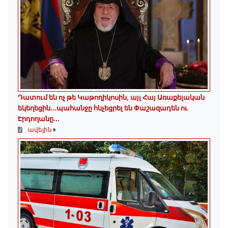
Դատում են ոչ թե Կաթողիկոսին, այլ Հայ Առաքելական
եկեղեցին․․․պահանջը հնչեցրել են Փաշազադեն ու
Էրդողանը․․․
ավելին