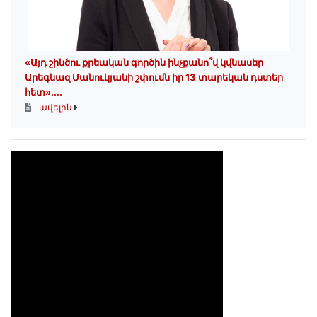
«Այդ շինծու քրեական գործին ինչքանո՞վ կվնասեր
Արեգնազ Մանուկյանի շփումն իր 13 տարեկան դստեր
հետ»․...
ավելին