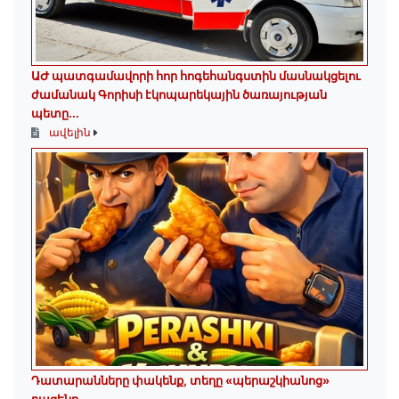
ԱԺ պատգամավորի հոր հոգեհանգստին մասնակցելու
ժամանակ Գորիսի էկոպարեկային ծառայության
պետը...
ավելին
Դատարանները փակենք, տեղը «պերաշկիանոց»