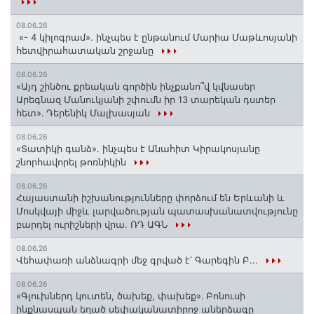
08.06.26
«- 4 կիլոգրամ». ինչպես է ընթանում Մարիա Մաթևոսյանի
հետվիրահատական շրջանը
08.06.26
«Այդ շինծու քրեական գործին ինչքանո՞վ կվնասեր
Արեգնազ Մանուկյանի շփումն իր 13 տարեկան դստեր
հետ»․ Դերենիկ Մալխասյան
08.06.26
«Տատիկի գանձ». ինչպես է Անահիտ Կիրակոսյանը
շնորհավորել թոռնիկին
08.06.26
Հայաստանի իշխանությունները փորձում են Երևանի և
Մոսկվայի միջև լարվածության պատասխանատվությունը
բարդել ուրիշների վրա. ՌԴ ԱԳՆ
08.06.26
Վեհափառի անձնագրի մեջ գրված է՝ Գարեգին Բ...
08.06.26
«Գլուխներդ կուտեն, ծախեք, փախեք»․ Բոնուսի
ինքնասպան եղած սեփականատիրոջ աներձագը