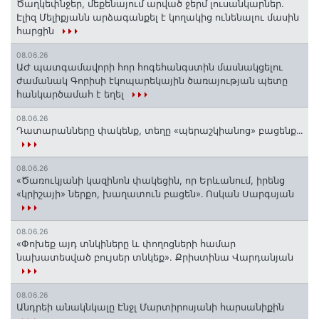
Ծաղկեփնջեր, մեքենայում արված ջերմ լուսանկարներ.
Էլիզ Մելիքյանն արձագանքել է կողակից ունենալու մասին
հարցին
08.06.26
ԱԺ պատգամավորի հոր հոգեհանգստին մասնակցելու
ժամանակ Գորիսի էկոպարեկային ծառայության պետը
հանկարծամահ է եղել
08.06.26
Դատարանները փակենք, տեղը «պերաշկիանոց» բացենք․․․
08.06.26
«Ծառուկյանի կազինոն փակեցին, որ Երևանում, իրենց
«կրիշայի» ներքո, խաղատուն բացեն»․ Ոսկան Սարգսյան
08.06.26
«Փոխեք այդ տնկիները և փողոցների համար
նախատեսված բույսեր տնկեք». Քրիստինա Վարդանյան
08.06.26
Անդրեի անակնկալը Էնջլ Մարտիրոսյանի հարսանիքին