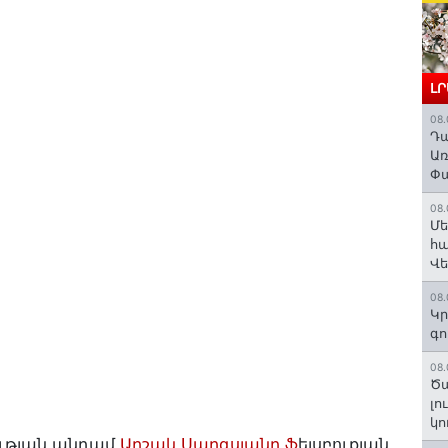
Լ
08.
Դա
Առ
Փա
08.
Մե
հա
Վ
08.
Կր
գո
08.
Ծա
լո
կո
ւթյան անդամ
Արշակ Սարգսյանը ֆ
եյսբուքյան