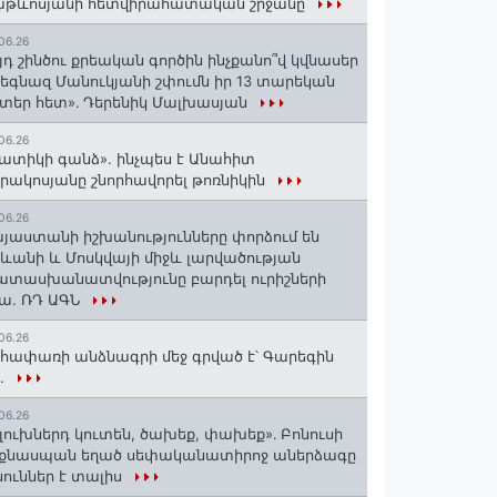
աթևոսյանի հետվիրահատական շրջանը
06.26
յդ շինծու քրեական գործին ինչքանո՞վ կվնասեր
եգնազ Մանուկյանի շփումն իր 13 տարեկան
տեր հետ»․ Դերենիկ Մալխասյան
06.26
ատիկի գանձ». ինչպես է Անահիտ
րակոսյանը շնորհավորել թոռնիկին
06.26
յաստանի իշխանությունները փորձում են
ևանի և Մոսկվայի միջև լարվածության
տասխանատվությունը բարդել ուրիշների
ա. ՌԴ ԱԳՆ
06.26
հափառի անձնագրի մեջ գրված է՝ Գարեգին
..
06.26
լուխներդ կուտեն, ծախեք, փախեք»․ Բոնուսի
նքնասպան եղած սեփականատիրոջ աներձագը
ուններ է տալիս