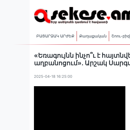
ԲԱՑԱՐՁԱԿ ԱՐԺԵՔ
Քաղաքական
Շոու-բիզ
«Եռագույնն ինչո՞ւ է հայտ
աղբանոցում». Արշակ Սարգ
2025-04-18 16:25:00