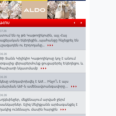
ՐԱՀՈՍ
07.26
տում են ոչ թե Կաթողիկոսին, այլ Հայ
աքելական եկեղեցին․․․պահանջը հնչեցրել են
շազադեն ու Էրդողանը․․․
06.26
ծի Տանն Կիլիկիո Կաթողիկոսը կոչ է անում
րգալից վերաբերմունք ցուցաբերել Եկեղեցու և
եհափառի նկատմամբ
06.26
կեսը տեղափոխվել է ԱԺ... Ինչո՞ւ է այս
ւմարման ԱԺ-ն ամենավտանգավորը...
06.26
ղկեփնջեր, մեքենայում արված ջերմ
ւսանկարներ. Էլիզ Մելիքյանն արձագանքել է
ղակից ունենալու մասին հարցին