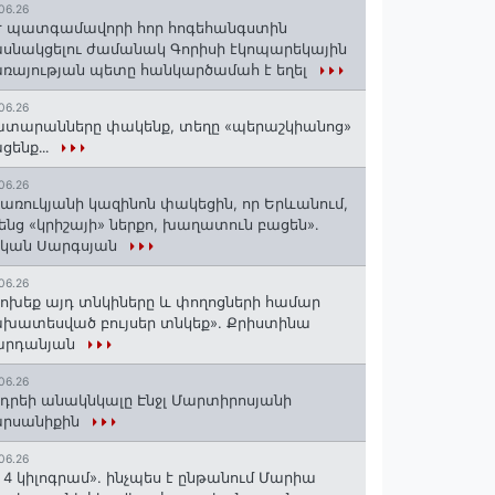
06.26
 պատգամավորի հոր հոգեհանգստին
սնակցելու ժամանակ Գորիսի էկոպարեկային
ռայության պետը հանկարծամահ է եղել
06.26
տարանները փակենք, տեղը «պերաշկիանոց»
ցենք․․․
06.26
առուկյանի կազինոն փակեցին, որ Երևանում,
ենց «կրիշայի» ներքո, խաղատուն բացեն»․
սկան Սարգսյան
06.26
ոխեք այդ տնկիները և փողոցների համար
խատեսված բույսեր տնկեք». Քրիստինա
արդանյան
06.26
դրեի անակնկալը Էնջլ Մարտիրոսյանի
արսանիքին
06.26
 4 կիլոգրամ». ինչպես է ընթանում Մարիա