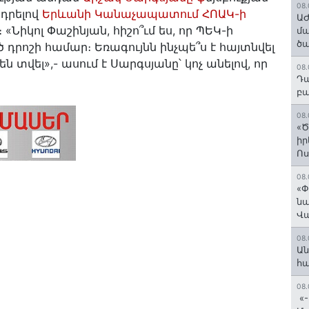
08.
ադրելով
Երևանի Կանաչապատում ՀՈԱԿ-ի
ԱԺ
Նիկոլ Փաշինյան, հիշո՞ւմ ես, որ ՊԵԿ-ի
մա
ծա
րոշի համար։ Եռագույնն ինչպե՞ս է հայտնվել
 տվել»,- ասում է Սարգսյանը՝ կոչ անելով, որ
08.
Դա
բա
08.
«Ծ
իր
Ո
08.
«Փ
նա
Վ
08.
Ան
հ
08.
«-