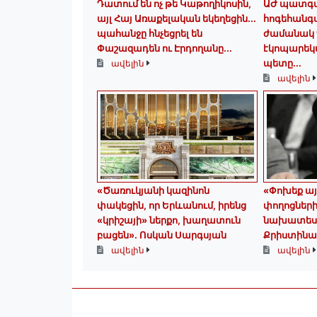
Դատում են ոչ թե Կաթողիկոսին,
ԱԺ պատգա
այլ Հայ Առաքելական եկեղեցին․․․
հոգեհանգ
պահանջը հնչեցրել են
ժամանակ 
Փաշազադեն ու Էրդողանը․․․
էկոպարեկ
պետը...
ավելին
ավելին
«Ծառուկյանի կազինոն
«Փոխեք այ
փակեցին, որ Երևանում, իրենց
փողոցներ
«կրիշայի» ներքո, խաղատուն
նախատեսվա
բացեն»․ Ոսկան Սարգսյան
Քրիստինա
ավելին
ավելին