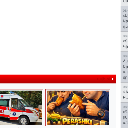
Մ
08.
«Ա
Ար
դս
08.
«Տ
Կի
08.
Հա
Եր
պա
վր
ավելին
08.
Վե
Բ.
08.
«Գ
ի
ան