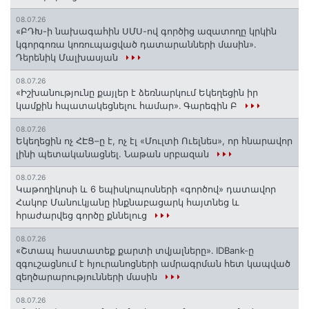
08.07.26
«ԲԴԽ-ի նախագահին ՍՄՍ-ով գործից ազատողը կրկին
կգորգոռա կոռուպացված դատարանների մասին».
Դերենիկ Մալխասյան
08.07.26
«Իշխանությունը քայլեր է ձեռնարկում Եկեղեցին իր
կամքին հպատակեցնելու համար»․ Գարեգին Բ
08.07.26
Եկեղեցին ոչ ՀԷՑ–ը է, ոչ էլ «Մուլտի Ուելնես», որ հնարավոր
լինի պետականացնել. Նաթան սրբազան
08.07.26
️Կաթողիկոսի և 6 եպիսկոպոսների «գործով» դատավոր
Հակոբ Մանուկյանը ինքնաբացարկ հայտնեց և
հրաժարվեց գործը քննելուց
08.07.26
«Շտապ հաստատեք քարտի տվյալները»․ IDBank-ը
զգուշացնում է հյուրանոցների ամրագրման հետ կապված
զեղծարարությունների մասին
08.07.26