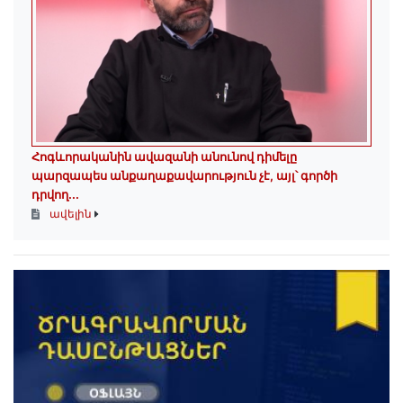
Հոգևորականին ավազանի անունով դիմելը
պարզապես անքաղաքավարություն չէ, այլ՝ գործի
դրվող...
ավելին