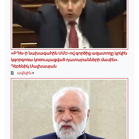
«ԲԴԽ-ի նախագահին ՍՄՍ-ով գործից ազատողը կրկին
կգորգոռա կոռուպացված դատարանների մասին».
Դերենիկ Մալխասյան
ավելին