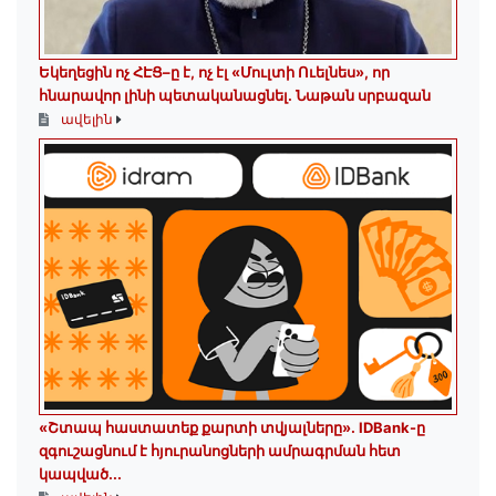
Եկեղեցին ոչ ՀԷՑ–ը է, ոչ էլ «Մուլտի Ուելնես», որ
հնարավոր լինի պետականացնել. Նաթան սրբազան
ավելին
«Շտապ հաստատեք քարտի տվյալները»․ IDBank-ը
զգուշացնում է հյուրանոցների ամրագրման հետ
կապված...