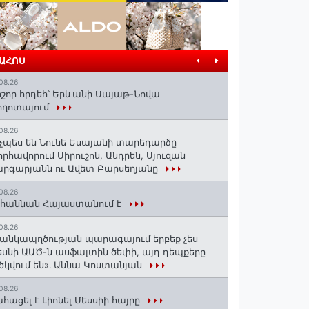
ՐԱՀՈՍ
08.26
շոր հրդեհ՝ Երևանի Սայաթ-Նովա
ողոտայում
08.26
չպես են Նունե Եսայանի տարեդարձը
որհավորում Սիրուշոն, Անդրեն, Սյուզան
րգարյանն ու Ավետ Բարսեղյանը
08.26
հաննան Հայաստանում է
08.26
անկապղծության պարագայում երբեք չես
սնի ԱԱԾ-ն ասֆալտին ծեփի, այդ դեպքերը
ծկվում են»․ Աննա Կոստանյան
08.26
հացել է Լիոնել Մեսսիի հայրը