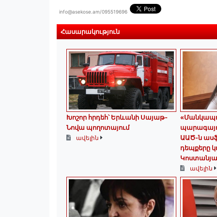
info@asekose.am/095519696
Հասարակություն
Խոշոր հրդեհ՝ Երևանի Սայաթ-
«Մանկապղ
Նովա պողոտայում
պարագայու
ԱԱԾ-ն ասֆ
ավելին
դեպքերը կ
Կոստանյա
ավելին