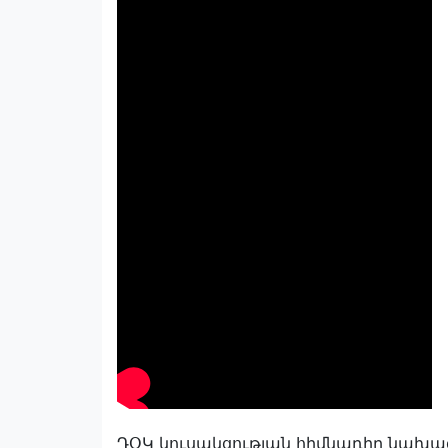
ԴՕԿ կուսակցության հիմնադիր նախ