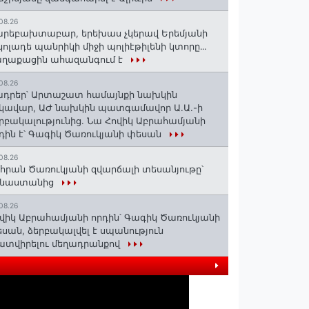
08.26
րեբախտաբար, երեխաս չկերավ Երեմյանի
կոլադե պանրիկի միջի պոլիէթիլենի կտորը․․․
աղաքացին ահազանգում է
08.26
դրեր՝ Արտաշատ համայնքի նախկին
կավար, ԱԺ նախկին պատգամավոր Ա.Ա.-ի
րբակալությունից. Նա Հովիկ Աբրահամյանի
դին է՝ Գագիկ Ծառուկյանի փեսան
08.26
հրան Ծառուկյանի զվարճալի տեսանյութը՝
ինաստանից
08.26
վիկ Աբրահամյանի որդին՝ Գագիկ Ծառուկյանի
սան, ձերբակալվել է սպանություն
տվիրելու մեղադրանքով