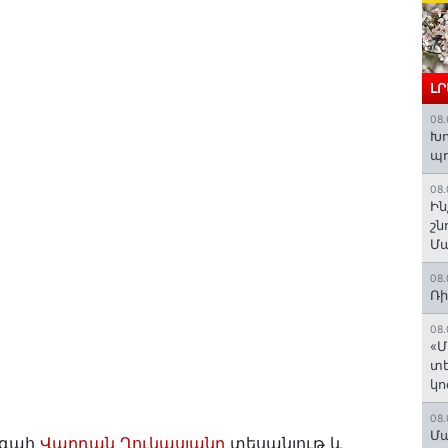
Լ
08.
Խո
պ
08.
Ին
շն
Մա
08.
Ռի
08.
«Մ
տե
կո
08.
Մա
ագահ
Վարդան Ղուկասյանը
տեսանյութ և