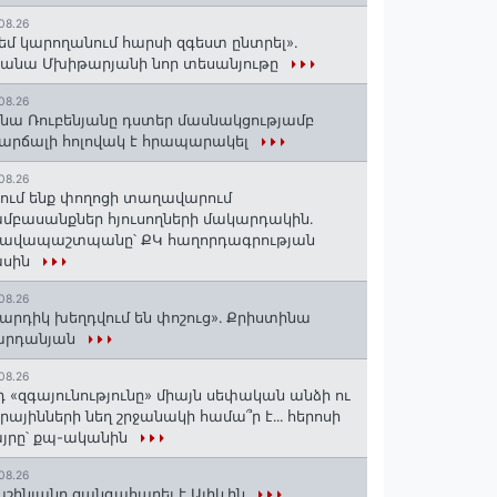
08.26
եմ կարողանում հարսի զգեստ ընտրել».
անա Մխիթարյանի նոր տեսանյութը
08.26
նա Ռուբենյանը դստեր մասնակցությամբ
արճալի հոլովակ է հրապարակել
08.26
ում ենք փողոցի տաղավարում
մբասանքներ հյուսողների մակարդակին․
րավապաշտպանը՝ ՔԿ հաղորդագրության
ասին
08.26
արդիկ խեղդվում են փոշուց»․ Քրիստինա
արդանյան
08.26
դ «զգայունությունը» միայն սեփական անձի ու
ւրայինների նեղ շրջանակի համա՞ր է․․․ հերոսի
յրը՝ քպ-ականին
08.26
շինյանը զանգահարել է Ալիևին