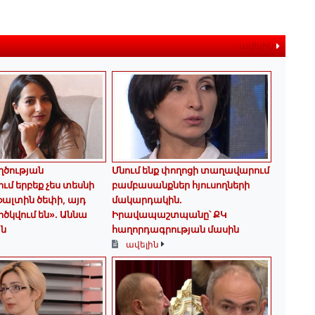
ավելին
ծության
Մնում ենք փողոցի տաղավարում
մ երբեք չես տեսնի
բամբասանքներ հյուսողների
ալտին ծեփի, այդ
մակարդակին․
ոծկվում են»․ Աննա
Իրավապաշտպանը՝ ՔԿ
ն
հաղորդագրության մասին
ավելին