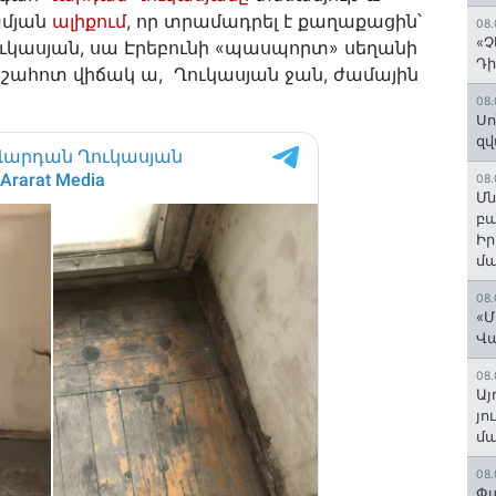
ամյան
ալիքում
, որ տրամադրել է քաղաքացին՝
08.
«Չ
ուկասյան, սա Էրեբունի «պասպորտ» սեղանի
Դի
ահոտ վիճակ ա, Ղուկասյան ջան, ժամային
08.
Սո
զվ
08.
Մն
բա
Ի
մ
08.
«Մ
Վ
08.
Այ
յո
մա
08.
Փա