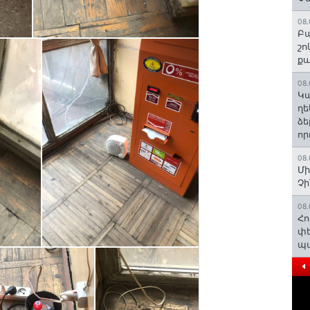
08.
Բա
շո
ք
08.
Կա
ղե
ձե
որ
08.
Մի
Չ
08.
Հո
փե
պա