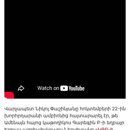
Վարչապետ Նիկոլ Փաշինյանը հոկտեմբերի 22-ին
խորհրդարանի ամբիոնից հայտարարել էր, թե
Ամենայն հայոց կաթողիկոս Գարեգին Բ-ի եղբայր
Եզրաս արքեպիսկոպոս Ներսիսյանը
«ԿԳԲ-ի