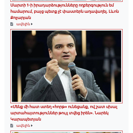
Մարտի 1-ի իրադարձությունները ողբերգություն եմ
համարում, բայց պետք չէ փաստերն աղավաղել. Լևոն
Քոչարյան
ավելին
«Մենք մի հատ ստեղ «հորթ» ունեցանք, ով շատ սխալ
արտահայտություններ թույլ տվեց իրեն». Նարեկ
Կարապետյան
ավելին