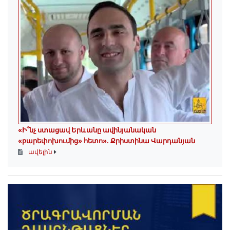
«Ի՞նչ ստացավ Երևանը ավինյանական
«բարեփոխումից» հետո»․ Քրիստինա Վարդանյան
ավելին