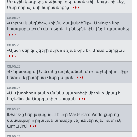
Առաջին կադրերը ռեժիսոր, դերասանուհի, երգչուհի Էնջլ
Մարտիրոսյանի հարսանիքից
08.05.26
«Սիրտս կանգնեց», «հիմա ցավակցե՞նք». Արմուշի նոր
հրապարակումը վախեցրել է ընկերներին. ինչ է պատահել
08.05.26
«Այսօր մեր զույգերի մկրտության օրն է»․ Արամ Մելիքյան
08.05.26
«Ի՞նչ ստացավ Երևանը ավինյանական «բարեփոխումից»
հետո»․ Քրիստինա Վարդանյան
08.05.26
«Այս խորհրդարանը մանկապարտեզի միջին խմբակ է
հիշեցնում»․ Մարգարիտ Եսայան
08.05.26
IDBank-ը ներկայացնում է նոր Mastercard World քարտը՝
ճանապարհորդական առավելություններով և հատուկ
արշավով
08.05.26