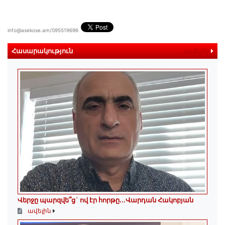
info@asekose.am/095519696
Հասարակություն
ավելին
Վերջը պարզվե՞ց` ով էր հորթը...Վարդան Հակոբյան
ավելին