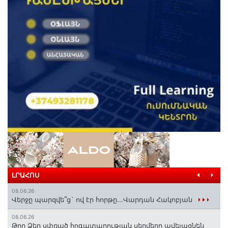
ԼՐԱՀՈՍ
08.06.26
Վերջը պարզվե՞ց` ով էր հորթը...Վարդան Հակոբյան
08.06.26
Թող Ձեր սփռած հոգատարության սերմերը ավելացնեն