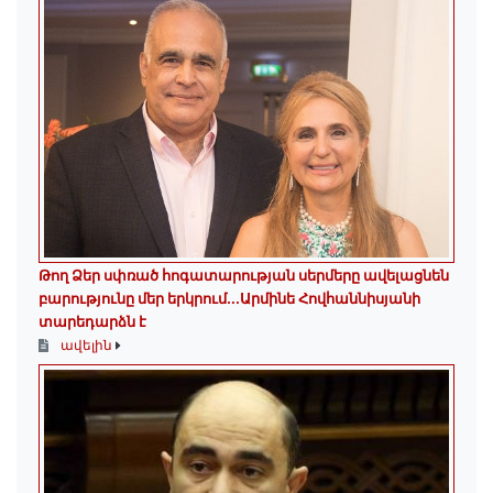
Թող Ձեր սփռած հոգատարության սերմերը ավելացնեն
բարությունը մեր երկրում․․․Արմինե Հովհաննիսյանի
տարեդարձն է
ավելին