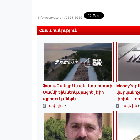
info@asekose.am/095519696
Հասարակություն
Ֆասթ Բանկը Սևան Ստարտափ
Moody’s-ը 
Սամմիթին ներկայացրել է իր
վարկանիշ
պրոդուկտներն
փոխել է դ
ավելին
ավելին