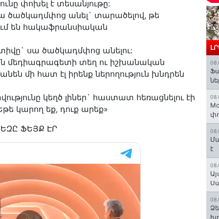
ունը փոխել է տեսանյութը:
ա ծածկադմփոց անել` տարածելով, թե
ում են հակաֆրանսիական
Լ
ոտիվը` սա ծածկադմփոց անելու:
ւմ են մեդիագրագետի տեղ ու իշխանական
08.
Ֆ
նեն մի հատ էլ իրենք ներողություն խնդրեն
նե
վությունը կեղծ լիներ` հաստատ հեռացնելու էի
08.
Mo
Եթե կարող եք, դուք արեք»
փո
ԵԶԸ ՖԵՅՔ ԷՐ
08.
Մա
է
08.
Այ
Ս
08.
Ձե
խո