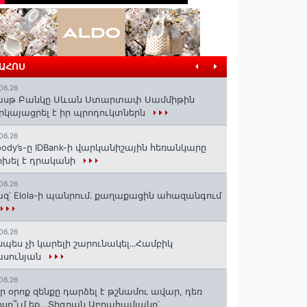
ՐԱՀՈՍ
06.26
ասթ Բանկը Սևան Ստարտափ Սամմիթին
րկայացրել է իր պրոդուկտներն
06.26
ody’s-ը IDBank-ի վարկանիշային հեռանկարը
խել է դրականի
06.26
զ՝ Elola-ի պանրում․ քաղաքացին ահազանգում
06.26
սպես չի կարելի շարունակել․․․Համբիկ
ասունյան
06.26
ր օրոք զենքը դարձել է թշնամու ավար, դեռ
սո՞ւմ եք...Տիգրան Աբրահամյանը՝