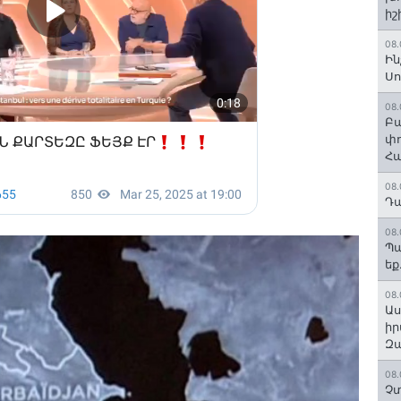
իշ
08.
Ին
Սո
08.
Բա
փո
Հա
08.
Դա
08.
Պա
եք
08.
Աս
իր
Զա
08.
Չտ