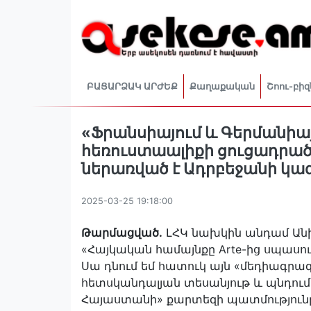
ԲԱՑԱՐՁԱԿ ԱՐԺԵՔ
Քաղաքական
Շոու-բիզ
«Ֆրանսիայում և Գերմանիա
հեռուստաալիքի ցուցադրա
ներառված է Ադրբեջանի կա
2025-03-25 19:18:00
Թարմացված․
ԼՀԿ նախկին անդամ Անի 
«Հայկական համայնքը Arte-ից սպասո
Սա դնում եմ հատուկ այն «մեդիագրա
հետսկանդալյան տեսանյութ և պնդում,
Հայաստանի» քարտեզի պատմությունը 