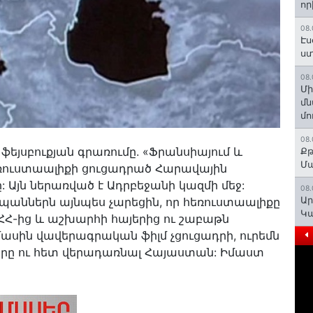
որ
08.
Էս
ստ
08.
Մի
մն
մո
08.
եյսբուքյան գրառումը. «Ֆրանսիայում և
Քթ
Մ
եռուստաալիքի ցուցադրած Հարավային
Այն ներառված է Ադրբեջանի կազմի մեջ:
08.
Ար
եսպաններն այնպես չարեցին, որ հեռուստաալիքը
Կա
ՀՀ-ից և աշխարհի հայերից ու շաբաթն
սին վավերագրական ֆիլմ չցուցադրի, ուրեմն
երը ու հետ վերադառնալ Հայաստան: Իմաստ