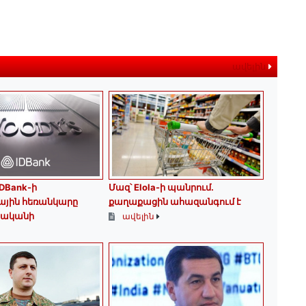
ավելին
IDBank-ի
Մազ՝ Elola-ի պանրում․
ային հեռանկարը
քաղաքացին ահազանգում է
րականի
ավելին