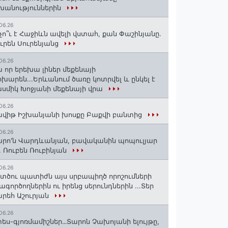
խանություններին
06.26
չո՞ւ է Հաջիևն ավելի վստահ, քան Փաշինյանը․
ւրեն Սուրենյանց
06.26
 որ երեխա լիներ մեքենայի
խարեն...Երևանում ծառը կոտրվել և ընկել է
սմիկ Խոջյանի մեքենայի վրա
06.26
վիթ Իշխանյանի խոսքը Բաքվի բանտից
06.26
րո'ն Վարդևանյան, բավականին պոպուլյար
. Ռուբեն Ռուբինյան
06.26
տծու պատիժն այս սրբապիղծ որոշումների
ագործողներին ու իրենց սերունդներին ...Տեր
րեհ Աշուրյան
06.26
ես-գյոռմամիշներ․․․Տարոն Չախոյանի ելույթը,