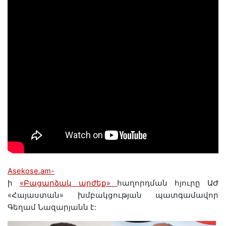
Asekose.am-
ի
«
Բացարձակ
արժեք
»
հաղորդման
հյուրը
ԱԺ
«
Հայաստան
»
խմբակցության
պատգամավոր
Գեղամ
Նազարյանն
է
: