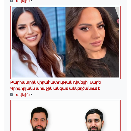
ավելին
Բարիատրիկ վիրահատության դիմեցի. Նարե
Գրիգորյանն առաջին անգամ անկեղծանում է
ավելին