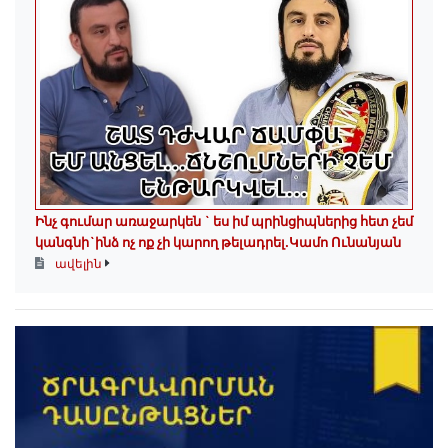
Ինչ գումար առաջարկեն ` ես իմ պրինցիպներից հետ չեմ
կանգնի`ինձ ոչ ոք չի կարող թելադրել.Կամո Ունանյան
ավելին