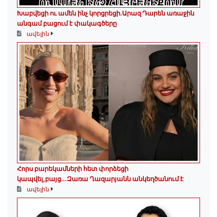
Խաբվեցի ու ամեն ինչ կորցրեցի.Արազ Դարեն առաջին
անգամ բացում է փակագծերը
ավելին
Հորս բարեկամների հետ փորձեցի
կապվել,բայց...Զառա Ղազարյանն անկեղծանում է
ավելին