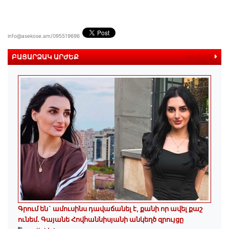
info@asekose.am/095519696
ԲԱՑԱՐՁԱԿ ԱՐԺԵՔ
ավելին
Գրում են` ամուսինս դավաճանել է, քանի որ ավել քաշ
ունեմ. Գայանե Հովհաննիսյանի անկեղծ զրույցը