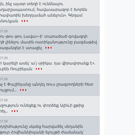
յն, ինչ այսօր տեղի է ունենալու
աղարշապատում, հավասարազոր է Խորեն
հափառին խեղդամահ անելուն»․ Գեղամ
անուկյան
07.26
ու-թու-թու Լավա»-ի՝ տարածած գովազդի
ղծ լինելու մասին ոստիկանությունը բազմաթիվ
ազանգեր է ստացել
07.26
ի կարելի ասել՝ ա՛յ սրիկա․ դա վիրավորանք է»․
ւբեն Ռուբինյան
07.26
նչ է Փաշինյանը պնդել ռուս լրագրողների հետ
ույցում․․․
07.26
ջություն ունեցեք ու փորձեք Ալիևի քթից
րել․․․
07.26
դդիմությունը սկսեց հարվածել սեղանին
թուր Հովհաննիսյանի ելույթի ժամանակ`