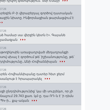
րծի դրվող գռեհկություն. Տեր Եսայի
07.26
րեգին Բ-ի վերաբերյալ գործով դատական
աջին նիստը․ Ինֆորմացիան թարմացվում է
07.26
նձ համար սա վերջին կետն է»․ Գայանե
սլամազյան
07.26
թողիկոսին առաջադրված մեղադրանքի
սով սխալ է գործում թե՛ իշխանությունը, թե՛
դդիմությունը․․․Անի Հովհաննիսյան
07.26
րեն Հովհաննիսյանը դստեր հետ ջերմ
սանյութ է հրապարակել
07.26
ցի ընդդիմությունից՝ կա մի սուբյեկտ, որ չի
նաչում 29.743 քառ. կմ-ը. դա ՌԴ-ն է՝ ի դեմս
ՊԿ-ի․․. քպ-ական
07.26