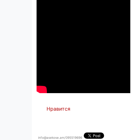
Нравится
info@asekose.am/095519696