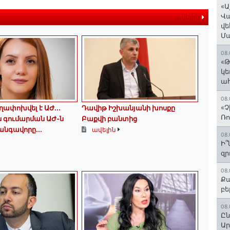
«Ա
Վ
ավելին
վե
Մ
08.
«Թ
կե
ահ
08.
«Չ
ղափոխվել է ԱԺ...
Դավիթ Իշխանյանի խոսքը
Ռո
յս գումարման ԱԺ-ն
Բաքվի բանտից
նգավորը...
ավելին
08.
Ի՞
զր
08.
Քա
բե
08.
Ըն
Ար