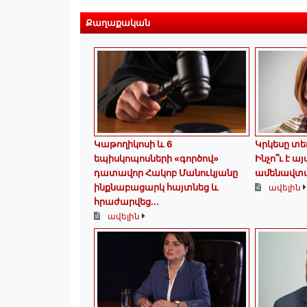
Քաղաքական
️Կաթողիկոսի և 6
Կրկեսը տե
եպիսկոպոսների «գործով»
Ինչո՞ւ է ա
դատավոր Հակոբ Մանուկյանը
ամենավտա
ինքնաբացարկ հայտնեց և
ավելին
հրաժարվեց...
ավելին