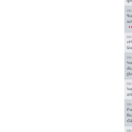
գո
08.
Գա
առ
08.
«Ի
Ա
08.
Կա
մա
ըն
08.
Կա
տե
08.
Բա
ճա
ՀԱ
08.