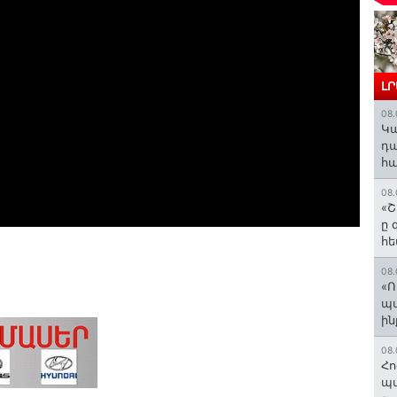
Լ
08.
️Կ
դա
հա
08.
«Շ
ը 
հե
08.
«Ո
պ
ին
08.
Հո
պա