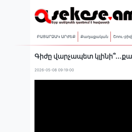
ԲԱՑԱՐՁԱԿ ԱՐԺԵՔ
Քաղաքական
Շոու-բիզ
Գիժը վարչապետ կլինի՞․․․
2026-05-08 09:19:00