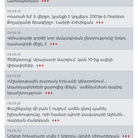
Նահապետյան
08.09.26
«Վստահ եմ՝ ի վերջո, կյանքի է կոչվելու 2001թ-ի Ռոբերտ
Քոչարյանի ծրագիրը». Նաիրի Հոխիկյան
08.09.26
Վեհափառի գործի նոր մակագրման ընտրությունը երկու
դատավորի միջև է
08.09.26
Ծեծկռտուք՝ Արարատի մարզում. կան 10-ից ավելի
վիրավորներ
08.09.26
«Մշակութային բարդակ Երևանի կենտրոնում...
Աղանդավորների քարոզից մինչև` ամենաէժան ռաբիզ
երաժշտություն»
08.09.26
Փաշինյանը մի բան է ուզում՝ ամեն գնով պահել
իշխանությունը, որի համար պիտի բավարարի Ալիևին․․․
Վարդան Հակոբյան
08.09.26
Նիկոլը հոնարարը տվել է եղբորս․․․Արփի Սիրադեղյան