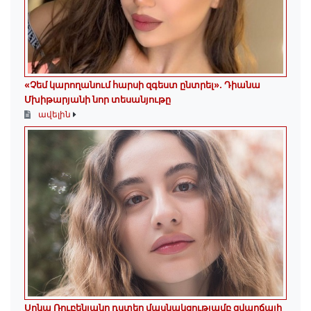
«Չեմ կարողանում հարսի զգեստ ընտրել». Դիանա
Մխիթարյանի նոր տեսանյութը
ավելին
Սոնա Ռուբենյանը դստեր մասնակցությամբ զվարճալի