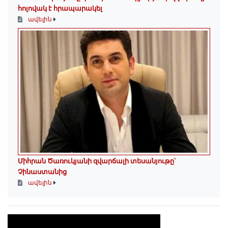
հոլովակ է հրապարակել
ավելին
Միհրան Ծառուկյանի զվարճալի տեսանյութը՝
Չինաստանից
ավելին