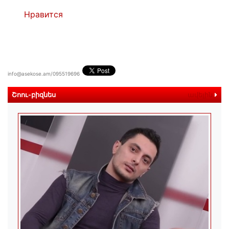
Нравится
info@asekose.am/095519696
Շոու-բիզնես
ավելին