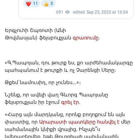
Երգչուհի Շպռոտի (Անի
Թովմասյան) ֆեյսբուքյան
գրառումը․
«Գ․Պապոյան, դու թուրք ես, քո արժեհամակարգը
պահպանում է թուրքի և ոչ Չարենցի Սերը։
Թքեմ նամուսիդ, որ չունես…»։
Նշենք, որ ավելի վաղ Գևորգ Պապոյանը
ֆեյսբուքյան իր էջում
գրել էր․
«Հարց այն մարդկանց, որոնք բողոքում են այն
փաստից, որ
Արարատի պատկերը հանվել է
մեր
սահմանային կնիքի վրայից. Ինչպե՞ս
կվերաբերվեք, եթե Թուրքիայի սահմանային