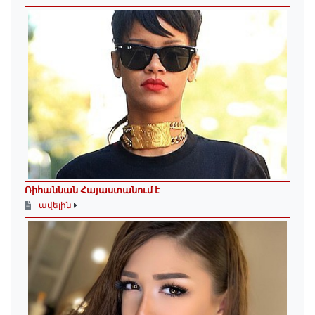
Ռիհաննան Հայաստանում է
ավելին