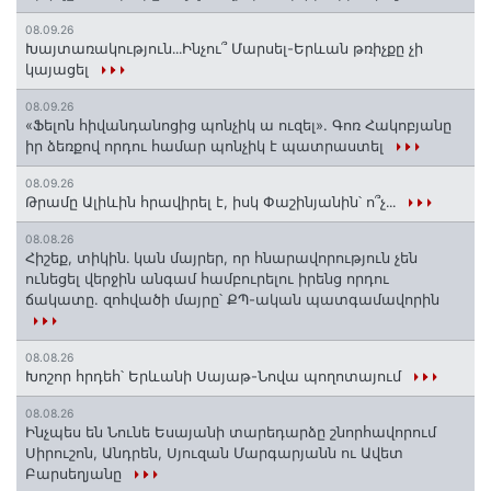
08.09.26
Խայտառակություն․․․Ինչու՞ Մարսել-Երևան թռիչքը չի
կայացել
08.09.26
«Ֆելոն հիվանդանոցից պոնչիկ ա ուզել». Գոռ Հակոբյանը
իր ձեռքով որդու համար պոնչիկ է պատրաստել
08.09.26
Թրամը Ալիևին հրավիրել է, իսկ Փաշինյանին՝ ո՞չ․․․
08.08.26
Հիշեք, տիկին․ կան մայրեր, որ հնարավորություն չեն
ունեցել վերջին անգամ համբուրելու իրենց որդու
ճակատը. զոհվածի մայրը՝ ՔՊ-ական պատգամավորին
08.08.26
Խոշոր հրդեհ՝ Երևանի Սայաթ-Նովա պողոտայում
08.08.26
Ինչպես են Նունե Եսայանի տարեդարձը շնորհավորում
Սիրուշոն, Անդրեն, Սյուզան Մարգարյանն ու Ավետ
Բարսեղյանը