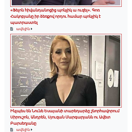
«Ֆելոն հիվանդանոցից պոնչիկ ա ուզել». Գոռ
Հակոբյանը իր ձեռքով որդու համար պոնչիկ է
պատրաստել
ավելին
Ինչպես են Նունե Եսայանի տարեդարձը շնորհավորում
Սիրուշոն, Անդրեն, Սյուզան Մարգարյանն ու Ավետ
Բարսեղյանը
ավելին