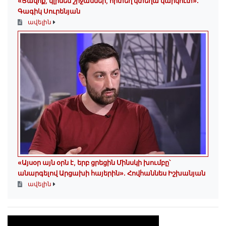
«Ցավոք, կլինեն շրջաններ, որտեղ կտեղա կարկուտ»․
Գագիկ Սուրենյան
ավելին
«Այսօր այն օրն է, երբ ցրեցին Մինսկի խումբը՝
անարգելով Արցախի հայերին»․ Հովհաննես Իշխանյան
ավելին