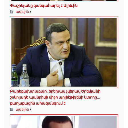
Փաշինյանը զանգահարել է Ալիևին
ավելին
Բարեբախտաբար, երեխաս չկերավ Երեմյանի
շոկոլադե պանրիկի միջի պոլիէթիլենի կտորը․․․
քաղաքացին ահազանգում է
ավելին