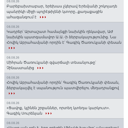
08.08.26
Բարեբախտաբար, երեխաս չկերավ Երեմյանի շոկոլադե
պանրիկի միջի պոլիէթիլենի կտորը․․․քաղաքացին
ահազանգում է
08.08.26
Կադրեր՝ Արտաշատ համայնքի նախկին ղեկավար, ԱԺ
նախկին պատգամավոր Ա.Ա.-ի ձերբակալությունից. Նա
Հովիկ Աբրահամյանի որդին է՝ Գագիկ Ծառուկյանի փեսան
08.08.26
Միհրան Ծառուկյանի զվարճալի տեսանյութը՝
Չինաստանից
08.08.26
Հովիկ Աբրահամյանի որդին՝ Գագիկ Ծառուկյանի փեսան,
ձերբակալվել է սպանություն պատվիրելու մեղադրանքով
08.08.26
«Ցավոք, կլինեն շրջաններ, որտեղ կտեղա կարկուտ»․
Գագիկ Սուրենյան
08.08.26
«Այսօր այն օրն է, երբ ցրեցին Մինսկի խումբը՝ անարգելով