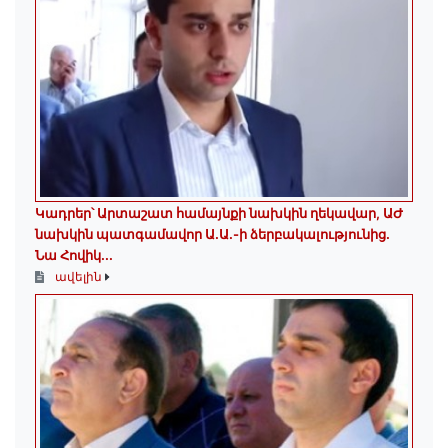
Կադրեր՝ Արտաշատ համայնքի նախկին ղեկավար, ԱԺ
նախկին պատգամավոր Ա.Ա.-ի ձերբակալությունից.
Նա Հովիկ...
ավելին