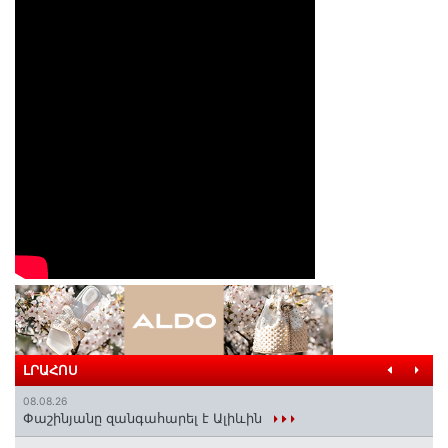
ԼՐԱՀՈՍ
08.08.26
Փաշինյանը զանգահարել է Ալիևին