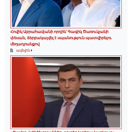
Հովիկ Աբրահամյանի որդին՝ Գագիկ Ծառուկյանի
փեսան, ձերբակալվել է սպանություն պատվիրելու
մեղադրանքով
ավելին