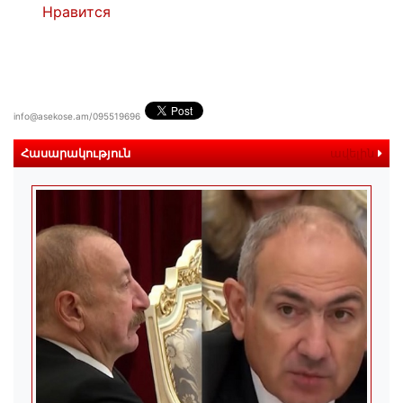
Нравится
info@asekose.am/095519696
Հասարակություն
ավելին