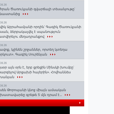
08.26
հրան Ծառուկյանի զվարճալի տեսանյութը՝
ինաստանից
08.26
վիկ Աբրահամյանի որդին՝ Գագիկ Ծառուկյանի
սան, ձերբակալվել է սպանություն
տվիրելու մեղադրանքով
08.26
ավոք, կլինեն շրջաններ, որտեղ կտեղա
րկուտ»․ Գագիկ Սուրենյան
08.26
յսօր այն օրն է, երբ ցրեցին Մինսկի խումբը՝
արգելով Արցախի հայերին»․ Հովհաննես
շխանյան
08.26
սեն Թորոսյանի կնոջ միայն ամսական
խատավարձը գրեթե 5 մլն դրամ է․․․