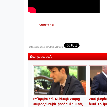
Нравится
info@asekose.am/095519696
Քաղաքական
«Ի՞նչպես էին Ամենայն Հայոց
Համ շնորհա
Կաթողիկոսին փորձում դատել
համ` Լուկա