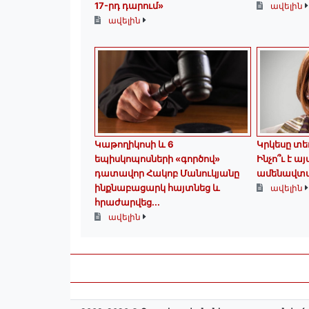
17-րդ դարում»
ավելին
ավելին
️Կաթողիկոսի և 6
Կրկեսը տե
եպիսկոպոսների «գործով»
Ինչո՞ւ է ա
դատավոր Հակոբ Մանուկյանը
ամենավտա
ինքնաբացարկ հայտնեց և
ավելին
հրաժարվեց...
ավելին