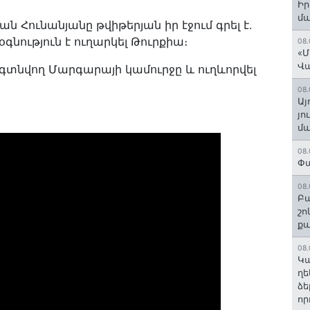
Ի
մ
Հունանյանը թվիթերյան իր էջում գրել է.
նություն է ուղարկել Թուրքիա։
08.
«Մ
Վ
տնվող Մարգարայի կամուրջը և ուղևորվել
08.
Այ
յո
մա
08.
Փա
08.
Բա
շո
ք
08.
Կա
ղե
ձե
որ