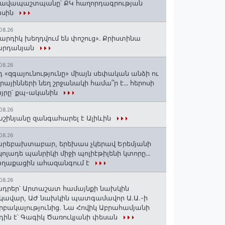
րավապաշտպանը՝ ՔԿ հաղորդագրության
ասին
08.26
արդիկ խեղդվում են փոշուց»․ Քրիստինա
արդանյան
08.26
դ «զգայունությունը» միայն սեփական անձի ու
ւրայինների նեղ շրջանակի համա՞ր է․․․ հերոսի
յրը՝ քպ-ականին
08.26
շինյանը զանգահարել է Ալիևին
08.26
րեբախտաբար, երեխաս չկերավ Երեմյանի
կոլադե պանրիկի միջի պոլիէթիլենի կտորը․․․
աղաքացին ահազանգում է
08.26
դրեր՝ Արտաշատ համայնքի նախկին
կավար, ԱԺ նախկին պատգամավոր Ա.Ա.-ի
րբակալությունից. Նա Հովիկ Աբրահամյանի
դին է՝ Գագիկ Ծառուկյանի փեսան