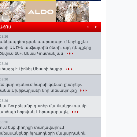
ՐԱՀՈՍ
08.26
անկապղծության պարագայում երբեք չես
սնի ԱԱԾ-ն ասֆալտին ծեփի, այդ դեպքերը
ծկվում են»․ Աննա Կոստանյան
08.26
հացել է Լիոնել Մեսսիի հայրը
08.26
եմ կարողանում հարսի զգեստ ընտրել».
անա Մխիթարյանի նոր տեսանյութը
08.26
նա Ռուբենյանը դստեր մասնակցությամբ
արճալի հոլովակ է հրապարակել
08.26
ում ենք փողոցի տաղավարում
մբասանքներ հյուսողների մակարդակին․