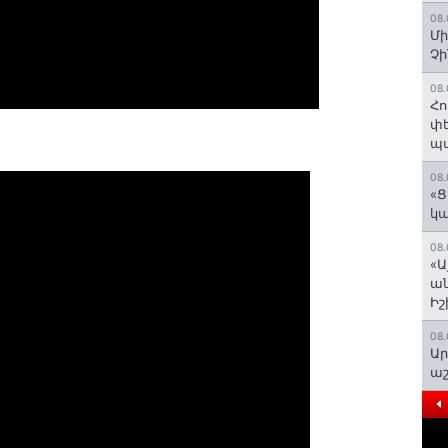
08.
Մի
Չ
08.
Հո
փե
պա
08.
«Ց
կա
08.
«Ա
ան
Ի
08.
Ար
աշ