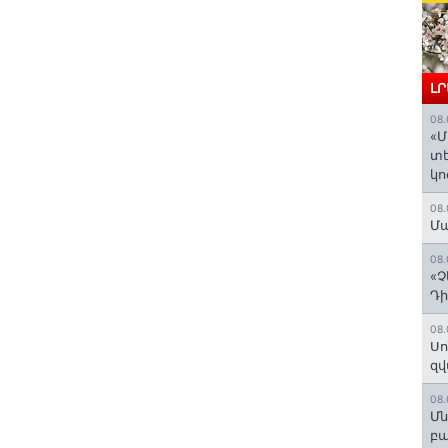
Լ
08.
«Մ
տե
կո
08.
Մա
08.
«Չ
Դի
08.
Սո
զվ
08.
Մն
բա