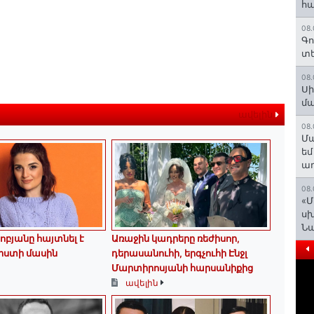
հա
08.
Գո
տե
08.
Սի
մ
ավելին
08.
Մա
եմ
աղ
08.
«Մ
սխ
Ն
ոբյանը հայտնել է
Առաջին կադրերը ռեժիսոր,
րստի մասին
դերասանուհի, երգչուհի Էնջլ
Մարտիրոսյանի հարսանիքից
ավելին