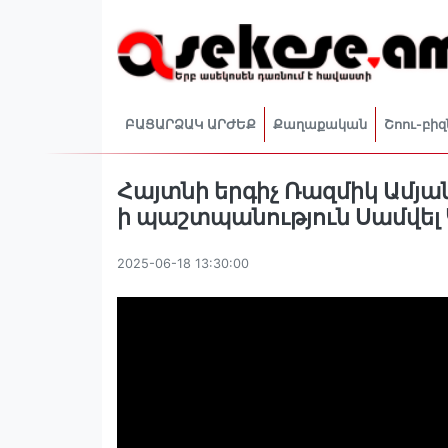
ԲԱՑԱՐՁԱԿ ԱՐԺԵՔ
Քաղաքական
Շոու-բիզ
Հայտնի երգիչ Ռազմիկ Ամյա
ի պաշտպանություն Սամվե
2025-06-18 13:30:00