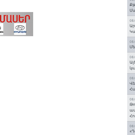
Քթ
Մ
08.
Ար
Կա
08.
Մե
08.
Ալ
կ
08.
Վե
Հ
08.
Թո
ավ
Հո
08.
«Դ