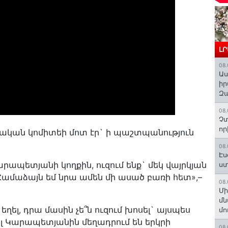
Լ
08.
Աս
իր
Զա
08.
Չտ
որ
չական կոմիտեի մոտ էր` ի պաշտպանություն
08.
Էս
րապետյանի կողքին, ուզում ենք` մեկ վայրկյան
ստ
Համաձայն եմ նրա ամեն մի ասած բառի հետ»,–
08.
Մի
մն
ղել, դրա մասին չե՞ն ուզում խոսել` այսպես
մո
 Կարապետյանին մեղադրում են երկրի
08.