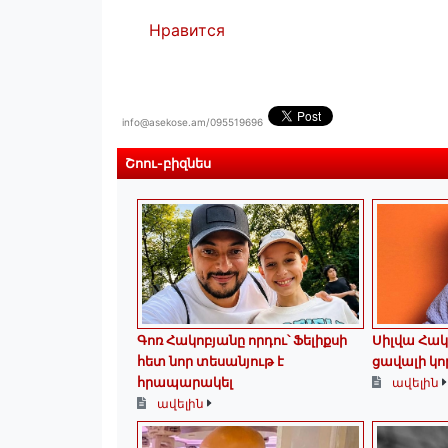
Нравится
info@asekose.am/095519696
Շոու-բիզնես
Գոռ Հակոբյանը որդու՝ Ֆելիքսի
Սիլվա Հակ
հետ նոր տեսանյութ է
ցավալի կո
հրապարակել
ավելին
ավելին