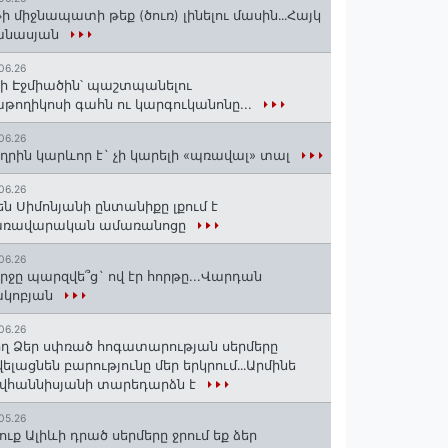
ի միջնապատի թեք (ծուռ) լինելու մասին․․․Հայկ
անասյան
06.26
ի Էջմիածին՝ պաշտպանելու
թողիկոսի գահն ու կարգուկանոնը...
06.26
ղրին կարևոր է` չի կարելի «պռավալ» տալ
06.26
են Սիմոնյանի ընտանիքը լքում է
առավարական ամառանոցը
06.26
րջը պարզվե՞ց` ով էր հորթը...Վարդան
ակոբյան
06.26
ղ Ձեր սփռած հոգատարության սերմերը
ելացնեն բարությունը մեր երկրում․․․Արմինե
վհաննիսյանի տարեդարձն է
05.26
ուք Ալիևի դրած սերմերը ջրում եք ձեր