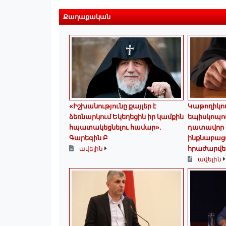
Քաղաքական
«Իշխանությունը քայլեր է
️Կաթողիկո
ձեռնարկում Եկեղեցին իր կամքին
եպիսկոպոս
հպատակեցնելու համար»․
դատավոր 
Գարեգին Բ
ինքնաբաց
հրաժարվեց
ավելին
ավելին