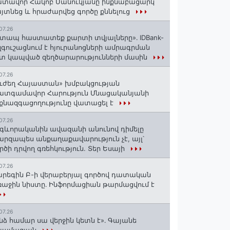
տավոր Հակոբ Մանուկյանը ինքնաբացարկ
յտնեց և հրաժարվեց գործը քննելուց
07.26
տապ հաստատեք քարտի տվյալները»․ IDBank-
զգուշացնում է հյուրանոցների ամրագրման
տ կապված զեղծարարությունների մասին
07.26
ւժեղ Հայաստան» խմբակցության
ատգամավոր Հարություն Մնացականյանի
քնազգացողությունը վատացել է
07.26
գևորականին ավազանի անունով դիմելը
րզապես անքաղաքավարություն չէ, այլ՝
րծի դրվող գռեհկություն. Տեր Եսայի
07.26
րեգին Բ-ի վերաբերյալ գործով դատական
աջին նիստը․ Ինֆորմացիան թարմացվում է
07.26
նձ համար սա վերջին կետն է»․ Գայանե