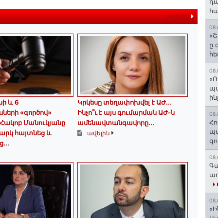
դա
հա
ավելին
08.
«Շ
ը 
հե
08.
«Ո
պ
ին
սի և 6
Կրկեսը տեղափոխվել է ԱԺ...
ների «գործով»
Ինչո՞ւ է այս գումարման ԱԺ-ն
08.
Հո
Հակոբ Մանուկյանը
ամենավտանգավորը...
պա
արկ հայտնեց և
ավելին
գո
...
08.
Գա
առ
08.
«Ի