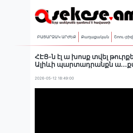
ԲԱՑԱՐՁԱԿ ԱՐԺԵՔ
Քաղաքական
Շոու-բիզ
ՀԷՑ-ն էլ ա խոսք տվել թուրքե
Ալիևի պարտադրանքն ա․․․
2026-05-12 18:49:00