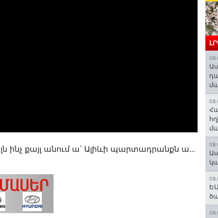
Լ
08.
Աս
դա
մա
08.
Հա
հղ
մա
08.
ոլն ինչ քայլ անում ա՝ Ալիևի պարտադրանքն ա․․․
Աս
կա
08.
ԵՄ
ծա
08.