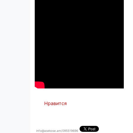
Нравится
info@asekose.am/095519696