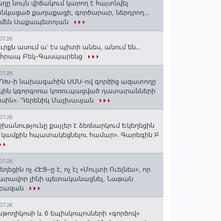
ղը նույն վիճակում կարող է հայտնվել
նկացած քաղաքացի, գործարար, ներդրող.․․
րմեն Սաքապետոյան
07.26
ւրքն ասում ա՝ էս պիտի անես, անում են․․․
ոհրապ Բեկ-Գասպարենց
07.26
ԴԽ-ի նախագահին ՍՄՍ-ով գործից ազատողը
կին կգորգոռա կոռուպացված դատարանների
սին». Դերենիկ Մալխասյան
07.26
շխանությունը քայլեր է ձեռնարկում Եկեղեցին
 կամքին հպատակեցնելու համար»․ Գարեգին Բ
07.26
եղեցին ոչ ՀԷՑ–ը է, ոչ էլ «Մուլտի Ուելնես», որ
արավոր լինի պետականացնել. Նաթան
րբազան
07.26
աթողիկոսի և 6 եպիսկոպոսների «գործով»