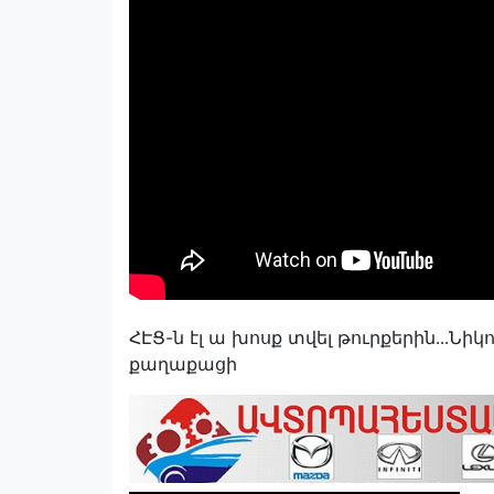
ՀԷՑ-ն էլ ա խոսք տվել թուրքերին․․․Նիկ
քաղաքացի