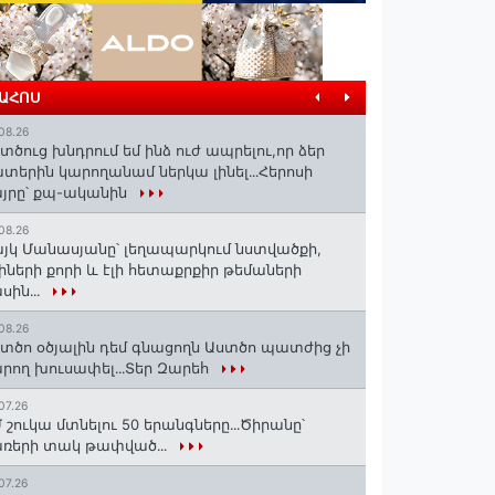
ՐԱՀՈՍ
08.26
տծուց խնդրում եմ ինձ ուժ ապրելու,որ ձեր
տերին կարողանամ ներկա լինել․․․Հերոսի
յրը՝ քպ-ականին
08.26
յկ Մանասյանը՝ լեղապարկում նստվածքի,
իների քորի և էլի հետաքրքիր թեմաների
սին․․․
08.26
տծո օծյալին դեմ գնացողն Աստծո պատժից չի
րող խուսափել․․․Տեր Զարեհ
07.26
 շուկա մտնելու 50 երանգները․․․Ծիրանը՝
ռերի տակ թափված․․․
07.26