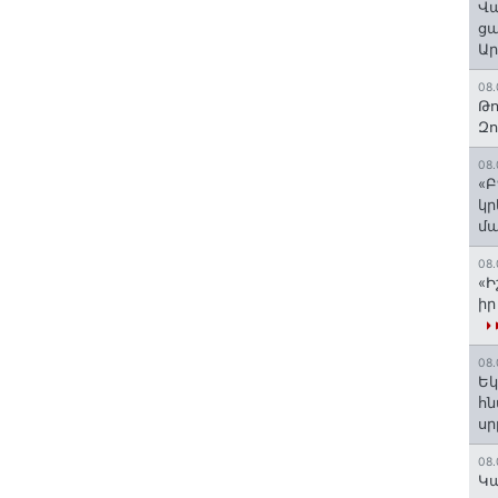
Վա
ցա
Ա
08.
Թո
Զ
08.
«Բ
կր
մա
08.
«Ի
իր
08.
Եկ
հն
ս
08.
️Կ