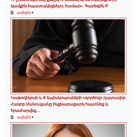
կամքին հպատակեցնելու համար»․ Գարեգին Բ
ավելին
️Կաթողիկոսի և 6 եպիսկոպոսների «գործով» դատավոր
Հակոբ Մանուկյանը ինքնաբացարկ հայտնեց և
հրաժարվեց...
ավելին