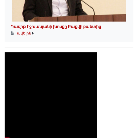
Դավիթ Իշխանյանի խոսքը Բաքվի բանտից
ավելին