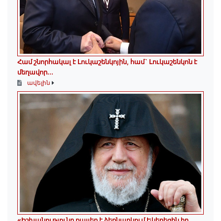
Համ շնորհակալ է Լուկաշենկոյին, համ` Լուկաշենկոն է
մեղավոր․․․
ավելին
«Իշխանությունը քայլեր է ձեռնարկում Եկեղեցին իր