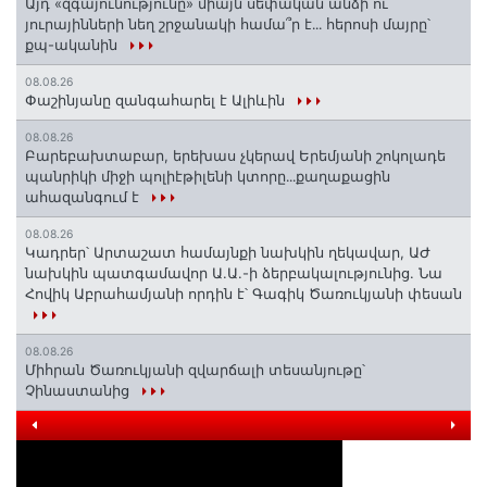
Այդ «զգայունությունը» միայն սեփական անձի ու
յուրայինների նեղ շրջանակի համա՞ր է․․․ հերոսի մայրը՝
քպ-ականին
08.08.26
Փաշինյանը զանգահարել է Ալիևին
08.08.26
Բարեբախտաբար, երեխաս չկերավ Երեմյանի շոկոլադե
պանրիկի միջի պոլիէթիլենի կտորը․․․քաղաքացին
ահազանգում է
08.08.26
Կադրեր՝ Արտաշատ համայնքի նախկին ղեկավար, ԱԺ
նախկին պատգամավոր Ա.Ա.-ի ձերբակալությունից. Նա
Հովիկ Աբրահամյանի որդին է՝ Գագիկ Ծառուկյանի փեսան
08.08.26
Միհրան Ծառուկյանի զվարճալի տեսանյութը՝
Չինաստանից