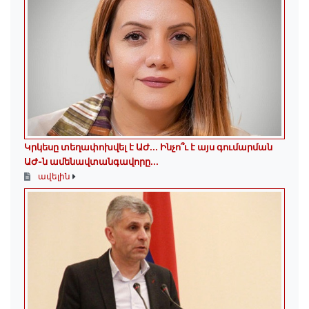
Կրկեսը տեղափոխվել է ԱԺ... Ինչո՞ւ է այս գումարման
ԱԺ-ն ամենավտանգավորը...
ավելին