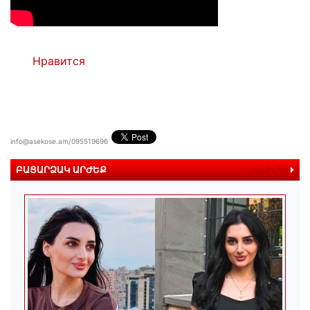
Нравится
info@asekose.am/095519696
ԲԱՑԱՐՁԱԿ ԱՐԺԵՔ
ավելին