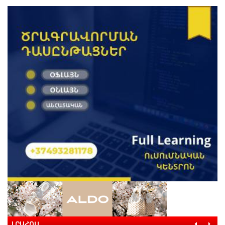
ԼՐԱՀՈՍ