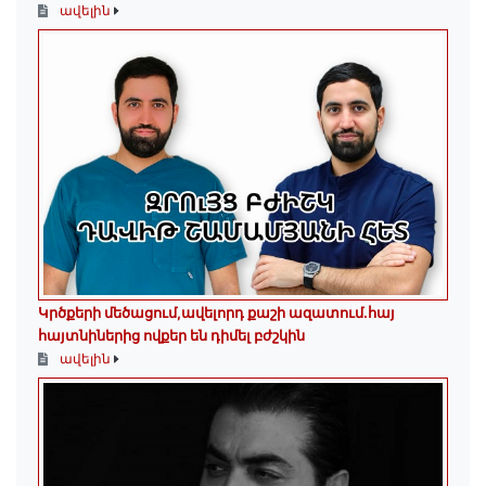
ավելին
Կրծքերի մեծացում,ավելորդ քաշի ազատում.հայ
հայտնիներից ովքեր են դիմել բժշկին
ավելին