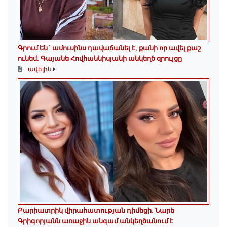
Գրում են` ամուսինս դավաճանել է, քանի որ ավել քաշ
ունեմ. Գայանե Հովհաննիսյանի անկեղծ զրույցը
ավելին
Բարիատրիկ վիրահատության դիմեցի. Նարե
Գրիգորյանն առաջին անգամ անկեղծանում է