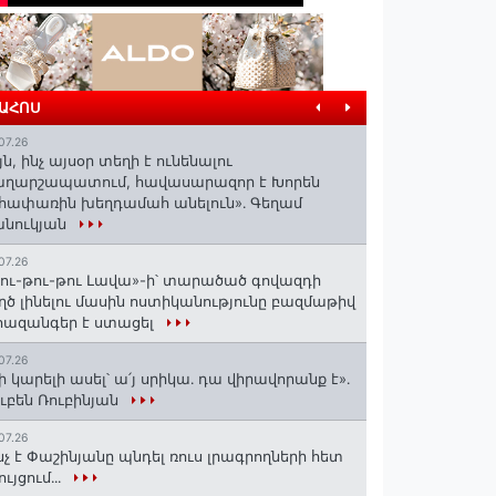
ՐԱՀՈՍ
07.26
յն, ինչ այսօր տեղի է ունենալու
աղարշապատում, հավասարազոր է Խորեն
հափառին խեղդամահ անելուն»․ Գեղամ
անուկյան
07.26
ու-թու-թու Լավա»-ի՝ տարածած գովազդի
ղծ լինելու մասին ոստիկանությունը բազմաթիվ
ազանգեր է ստացել
07.26
ի կարելի ասել՝ ա՛յ սրիկա․ դա վիրավորանք է»․
ւբեն Ռուբինյան
07.26
նչ է Փաշինյանը պնդել ռուս լրագրողների հետ
ույցում․․․