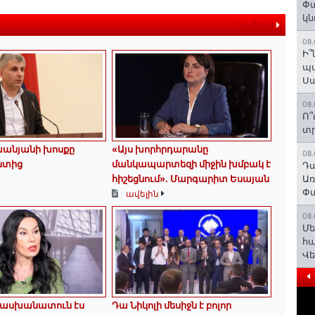
Փա
կն
ավելին
08.
Ի՞
պա
Ս
08.
Ո՞
տր
խանյանի խոսքը
«Այս խորհրդարանը
08.
նտից
մանկապարտեզի միջին խմբակ է
Դա
հիշեցնում»․ Մարգարիտ Եսայան
Առ
Փա
ավելին
08.
Մե
հա
Վ
տասխանատուն էս
Դա Նիկոլի մեսիջն է բոլոր