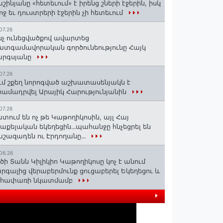
շինյանը «հետեւում» է իրենց շների էջերին, իսկ
ոջ եւ դուստրերի էջերին չի հետեւում
07.26
նչ ունեցվածքով ավարտեց
տգամավորական գործունեությունը Հայկ
արգսյանը
07.26
ւմ շքեղ նորոգված աշխատասենյակն է
ամադրվել Արայիկ Հարությունյանին
07.26
տում են ոչ թե Կաթողիկոսին, այլ Հայ
աքելական եկեղեցին․․․պահանջը հնչեցրել են
շազադեն ու Էրդողանը․․․
06.26
ծի Տանն Կիլիկիո Կաթողիկոսը կոչ է անում
րգալից վերաբերմունք ցուցաբերել Եկեղեցու և
եհափառի նկատմամբ