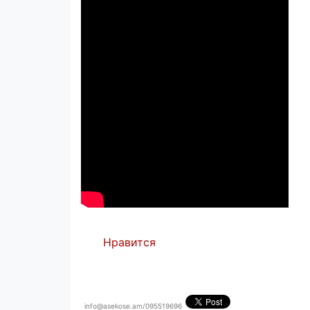
Нравится
info@asekose.am/095519696