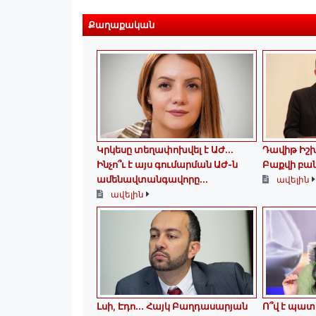
Քաղաքական
Կրկեսը տեղափոխվել է ԱԺ...
Դավիթ Իշ
Ինչո՞ւ է այս գումարման ԱԺ-ն
Բաքվի բա
ամենավտանգավորը...
ավելին
ավելին
Լսի, Էդո․․․ Հայկ Բաղդասարյան
Ո՞վ է պա