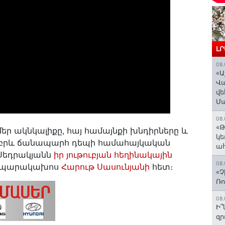
Լ
08.
«Ա
Վ
վե
Մ
08.
«Թ
ր ակնկալիքը, հայ համայնքի խնդիրները և
կե
 իբրև ճանապարհ դեպի համահայկական
ահ
 Սեդրակյանն
իր յութուբյան հեղինակային
08.
հրապարակախոս
Հարութ Սասունյանի
հետ։
«Չ
Ռո
08.
Ի՞
զր