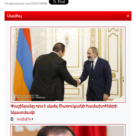
info@asekose.am/095519696
Մամուլ
ավելին
Փաշինյանը որս է սկսել Ծառուկյանի համախոհների
նկատմամբ
ավելին