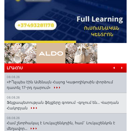
ԼՐԱՀՈՍ
08.08.26
«Ի՞նչպես էին Ամենայն Հայոց Կաթողիկոսին փորձում
դատել 17-րդ դարում»
08.08.26
Ֆեյքապետության ֆեյքերը գոռում -գոչում են․․․ Վարդան
Հակոբյան
08.08.26
Համ շնորհակալ է Լուկաշենկոյին, համ` Լուկաշենկոն է
մեղավոր․․․