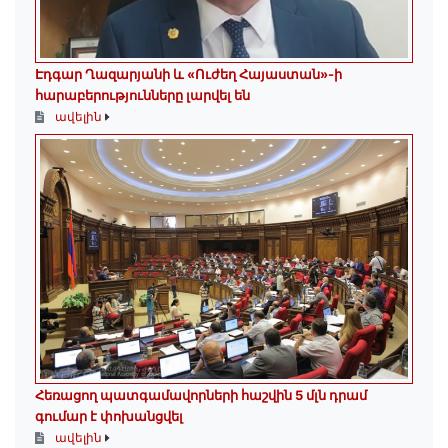
Էդգար Ղազարյանի և «Ուժեղ Հայաստան»-ի
հարաբերությունները լարվել են
ավելին
Հեռացող պատգամավորների հաշվին 5 մլն դրամ
գումար է փոխանցվել
ավելին