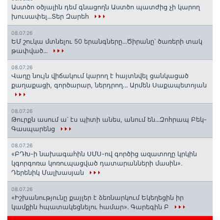
Աստծո օծյալին դեմ գնացողն Աստծո պատժից չի կարող
խուսափել․․․Տեր Զարեհ
08.07.26
ԵՄ շուկա մտնելու 50 երանգները․․․Ծիրանը՝ ծառերի տակ
թափված․․․
08.07.26
Վաղը նույն վիճակում կարող է հայտնվել ցանկացած
քաղաքացի, գործարար, ներդրող.․․ Արմեն Սաքապետոյան
08.07.26
Թուրքն ասում ա՝ էս պիտի անես, անում են․․․Զոհրապ Բեկ-
Գասպարենց
08.07.26
«ԲԴԽ-ի նախագահին ՍՄՍ-ով գործից ազատողը կրկին
կգորգոռա կոռուպացված դատարանների մասին».
Դերենիկ Մալխասյան
08.07.26
«Իշխանությունը քայլեր է ձեռնարկում Եկեղեցին իր
կամքին հպատակեցնելու համար»․ Գարեգին Բ