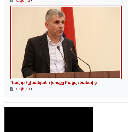
ավելին
Դավիթ Իշխանյանի խոսքը Բաքվի բանտից
ավելին