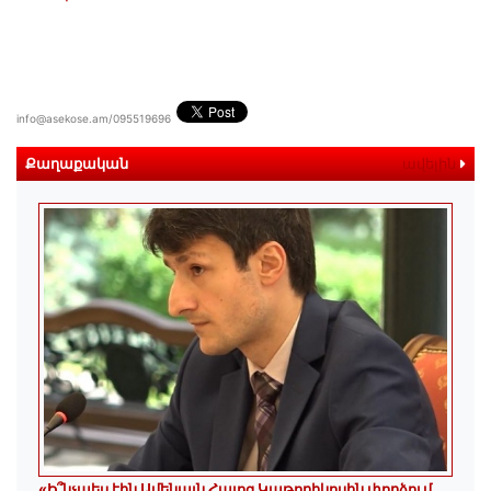
info@asekose.am/095519696
Քաղաքական
ավելին
«Ի՞նչպես էին Ամենայն Հայոց Կաթողիկոսին փորձում