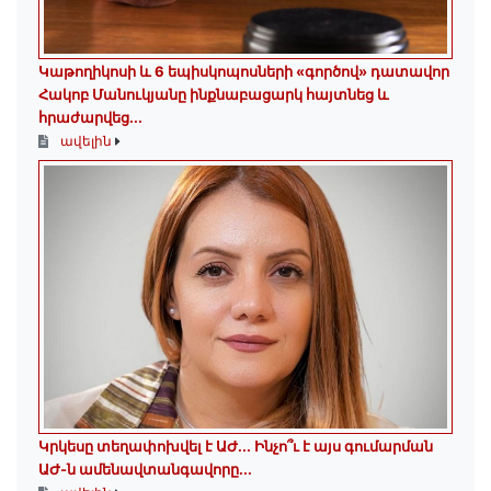
️Կաթողիկոսի և 6 եպիսկոպոսների «գործով» դատավոր
Հակոբ Մանուկյանը ինքնաբացարկ հայտնեց և
հրաժարվեց...
ավելին
Կրկեսը տեղափոխվել է ԱԺ... Ինչո՞ւ է այս գումարման
ԱԺ-ն ամենավտանգավորը...