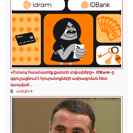
«Շտապ հաստատեք քարտի տվյալները»․ IDBank-ը
զգուշացնում է հյուրանոցների ամրագրման հետ
կապված...
ավելին