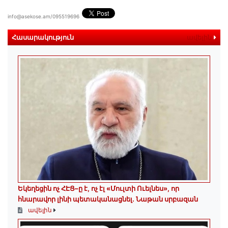
info@asekose.am/095519696
Հասարակություն
ավելին
Եկեղեցին ոչ ՀԷՑ–ը է, ոչ էլ «Մուլտի Ուելնես», որ
հնարավոր լինի պետականացնել. Նաթան սրբազան
ավելին