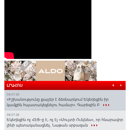
ԼՐԱՀՈՍ
08.07.26
«Իշխանությունը քայլեր է ձեռնարկում Եկեղեցին իր
կամքին հպատակեցնելու համար»․ Գարեգին Բ
08.07.26
Եկեղեցին ոչ ՀԷՑ–ը է, ոչ էլ «Մուլտի Ուելնես», որ հնարավոր
լինի պետականացնել. Նաթան սրբազան