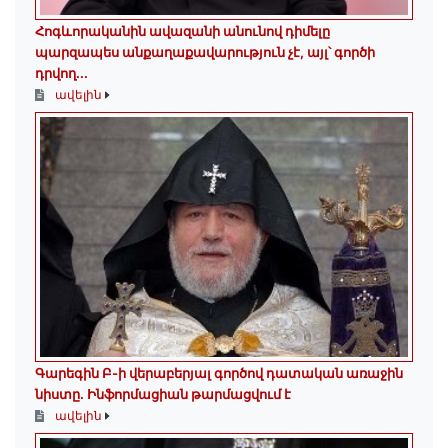
Հոգևորականին ավազանի անունով դիմելը
պարզապես անքաղաքավարություն չէ, այլ՝ գործի
դրվող...
ավելին
Գարեգին Բ-ի վերաբերյալ գործով դատական առաջին
նիստը․ Ինֆորմացիան թարմացվում է
ավելին