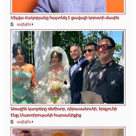
Սիլվա Հակոբյանը հայտնել է ցավալի կորստի մասին
ավելին
Առաջին կադրերը ռեժիսոր, դերասանուհի, երգչուհի
Էնջլ Մարտիրոսյանի հարսանիքից
ավելին