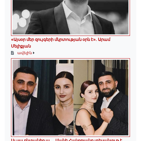
«Այսօր մեր զույգերի մկրտության օրն է»․ Արամ
Մելիքյան
ավելին
Այ սա ընտանիք ա ․․․ Մանե Հակոբյանը տեսանյութ է