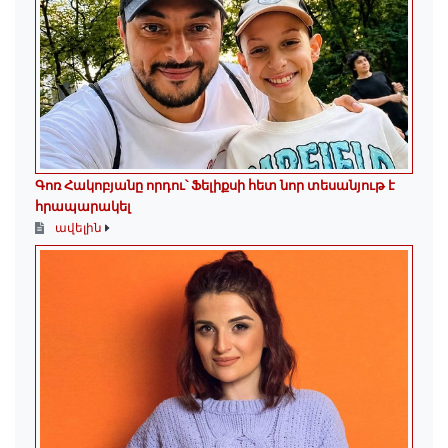
Գոռ Հակոբյանը որդու՝ Ֆելիքսի հետ նոր տեսանյութ է
հրապարակել
ավելին