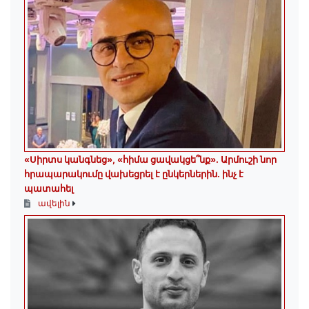
«Սիրտս կանգնեց», «հիմա ցավակցե՞նք». Արմուշի նոր
հրապարակումը վախեցրել է ընկերներին. ինչ է
պատահել
ավելին