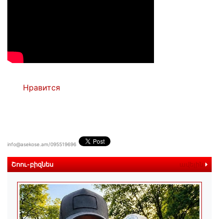
Нравится
info@asekose.am/095519696
Շոու-բիզնես
ավելին