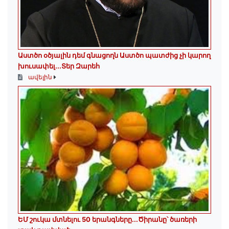
Աստծո օծյալին դեմ գնացողն Աստծո պատժից չի կարող
խուսափել․․․Տեր Զարեհ
ավելին
ԵՄ շուկա մտնելու 50 երանգները․․․Ծիրանը՝ ծառերի