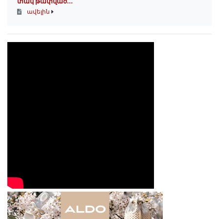
տակ թափված․․․
ավելին