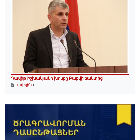
Դավիթ Իշխանյանի խոսքը Բաքվի բանտից
ավելին