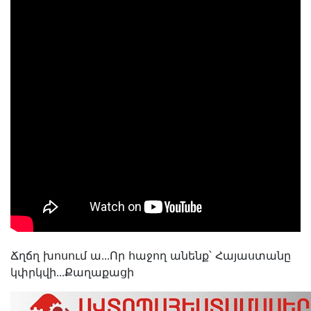
Ճղճղ խոսում ա․․․Որ հաջող անենք՝ Հայաստանը
կփրկվի․․․Քաղաքացի