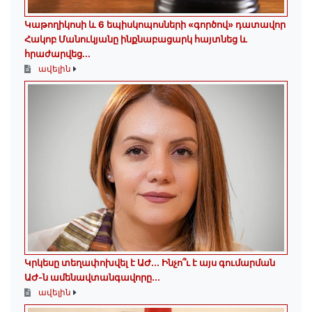
️Կաթողիկոսի և 6 եպիսկոպոսների «գործով» դատավոր
Հակոբ Մանուկյանը ինքնաբացարկ հայտնեց և
հրաժարվեց...
ավելին
Կրկեսը տեղափոխվել է ԱԺ... Ինչո՞ւ է այս գումարման
ԱԺ-ն ամենավտանգավորը...
ավելին