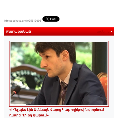
info@asekose.am/095519696
Քաղաքական
ավելին
«Ի՞նչպես էին Ամենայն Հայոց Կաթողիկոսին փորձում
դատել 17-րդ դարում»