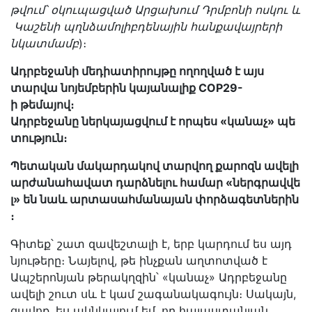
թվում՝
օկուպացված
Արցախում
Դրմբոնի
ոսկու
և
Կաշենի
պղնձամոլիբդենային
հանքավայրերի
նկատմամբ
)։
Ադրբեջանի մեդիատիրույթը ողողված է այս
տարվա նոյեմբերին կայանալիք COP29-
ի թեմայով։
Ադրբեջանը ներկայացվում է որպես «կանաչ» պե
տություն։
Պետական մակարդակով տարվող քարոզն ավելի
արժանահավատ դարձնելու համար «ներգրավվե
լ» են նաև արտասահմանայան փորձագետներին
։
Գիտեք՝ շատ զավեշտալի է, երբ կարդում ես այդ
նյութերը։ Նայելով, թե ինչքան աղտոտված է
Ապշերոնյան թերակղզին՝ «կանաչ» Ադրբեջանը
ավելի շուտ սև է կամ շագանակագույն։ Սակայն,
ցավոք, ես ակնկալում եմ, որ հայաստանյան