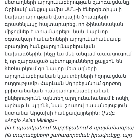
մետաղների արդյունաբերության զարգացմանը։
Օրինակ՝ անցյալ ամիս ԱՄՆ-ի Էներգետիկայի
նախարարության վարկային ծրագրերի
գրասենյակը հայտարարեց, որ ֆինանսական
միջոցներ է տրամադրելու նաև կարևոր
օգտակար հանածոների արդյունահանմամբ
զբաղվող հանքարդյունաբերական
նախագծերին, ինչը ևս մեկ անգամ ապացուցում
է, որ զարգացած պետությունները քայլերն են
ձեռնարկում գունավոր մետաղների
արդյունաբերական կլաստերների հզորացման
ուղղությամբ։ Հարևան Ադրբեջանում գործող
բրիտանական հանքարդյունաբերական
ընկերությունն այնտեղ արդյունահանում է ոսկի,
արծաթ և պղինձ, նաև շուտով հասանելություն
կստանա Արցախի հանքավայրերին։ (
խմբ
․
-
«Anglo Asian Mining»-
ին
է
պատկանում
Ադրբեջանում
8
պայմանագրայ
ին
տարածքների
շահագործման
իրավունքը
,
այդ