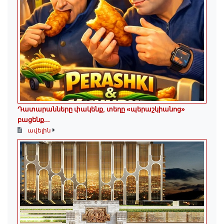
Դատարանները փակենք, տեղը «պերաշկիանոց»
բացենք․․․
ավելին