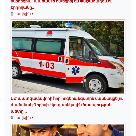
եկեղեցին․․․պահանջը հնչեցրել են Փաշազադեն ու
Էրդողանը․․․
ավելին
ԱԺ պատգամավորի հոր հոգեհանգստին մասնակցելու
ժամանակ Գորիսի էկոպարեկային ծառայության
պետը...
ավելին