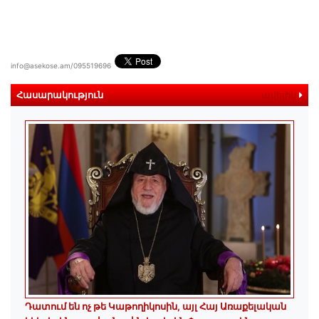
info@asekose.am/095519696
Հասարակություն
ավելին
Դատում են ոչ թե Կաթողիկոսին, այլ Հայ Առաքելական