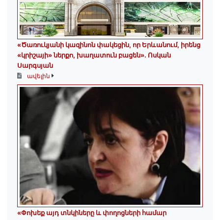
«Ծառուկյանի կազինոն փակեցին, որ Երևանում, իրենց
«կրիշայի» ներքո, խաղատուն բացեն»․ Ոսկան
Սարգսյան
ավելին
«Փոխեք այդ տնկիները և փողոցների համար