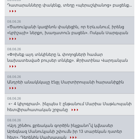
Դատարանները փակենք, տեղը «պերաշկիանոց» բացենք․․․
08.06.26
«Ծառուկյանի կազինոն փակեցին, որ Երևանում, իրենց
«կրիշայի» ներքո, խաղատուն բացեն»․ Ոսկան Սարգսյան
08.06.26
«Փոխեք այդ տնկիները և փողոցների համար
նախատեսված բույսեր տնկեք». Քրիստինա Վարդանյան
08.06.26
Անդրեի անակնկալը Էնջլ Մարտիրոսյանի հարսանիքին
08.06.26
«- 4 կիլոգրամ». ինչպես է ընթանում Մարիա Մաթևոսյանի
հետվիրահատական շրջանը
08.06.26
«Այդ շինծու քրեական գործին ինչքանո՞վ կվնասեր
Արեգնազ Մանուկյանի շփումն իր 13 տարեկան դստեր
հետ»․ Դերենիկ Մալխասյան