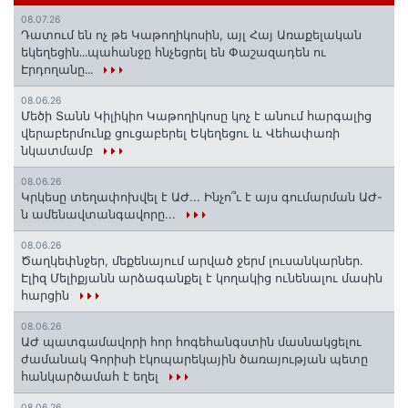
08.07.26
Դատում են ոչ թե Կաթողիկոսին, այլ Հայ Առաքելական
եկեղեցին․․․պահանջը հնչեցրել են Փաշազադեն ու
Էրդողանը․․․
08.06.26
Մեծի Տանն Կիլիկիո Կաթողիկոսը կոչ է անում հարգալից
վերաբերմունք ցուցաբերել Եկեղեցու և Վեհափառի
նկատմամբ
08.06.26
Կրկեսը տեղափոխվել է ԱԺ... Ինչո՞ւ է այս գումարման ԱԺ-
ն ամենավտանգավորը...
08.06.26
Ծաղկեփնջեր, մեքենայում արված ջերմ լուսանկարներ.
Էլիզ Մելիքյանն արձագանքել է կողակից ունենալու մասին
հարցին
08.06.26
ԱԺ պատգամավորի հոր հոգեհանգստին մասնակցելու
ժամանակ Գորիսի էկոպարեկային ծառայության պետը
հանկարծամահ է եղել
08.06.26