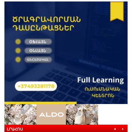
ԼՐԱՀՈՍ